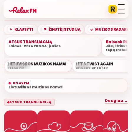
GERIAUSIA DIENA
ETERYJE
KLAUSYTI
ŽINUTĖ Į STUDIJĄ
MUZIKOS RADARAS
ATSUK TRANSLIACIJĄ
Balsuok RELA
Laidos "GERA PROGA" įrašas
Jūsų išrinktą 
topą transliu
LIETUVIŠKOS MUZIKOS NAMAI
LET'S TWIST AGAIN
ŠIUO METU
09:50
RELAX FM
CHUBBY CHECKER
RELAX FM
Lietuviškos muzikos namai
Daugiau →
ATSUK TRANSLIACIJĄ