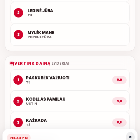
LEDINĖ JŪRA
2
T3
MYLĖK MANE
3
POPKULTŪRA
ĮVERTINK DAINĄ
LYDERIAI
PASKUBĖK VAŽIUOTI
1
9,0
T3
KODĖL AŠ PAMILAU
2
9,0
USTIN
KAŽKADA
3
8,8
T3
×
RELAX FM