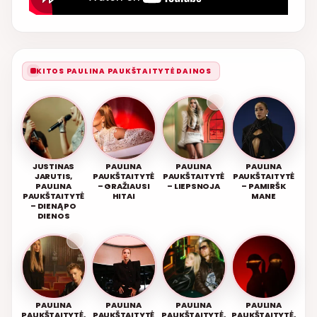
KITOS PAULINA PAUKŠTAITYTĖ DAINOS
JUSTINAS
PAULINA
PAULINA
PAULINA
JARUTIS,
PAUKŠTAITYTĖ
PAUKŠTAITYTĖ
PAUKŠTAITYTĖ
PAULINA
– GRAŽIAUSI
– LIEPSNOJA
– PAMIRŠK
PAUKŠTAITYTĖ
HITAI
MANE
– DIENĄ PO
DIENOS
PAULINA
PAULINA
PAULINA
PAULINA
PAUKŠTAITYTĖ,
PAUKŠTAITYTĖ
PAUKŠTAITYTĖ,
PAUKŠTAITYTĖ,