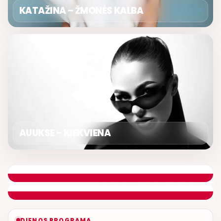
KATAŽINA – ŽMONĖS KALBA
AUUKSE – KIEKVIENA
GERA PROGA
SVEIKINIMŲ LAIDA
ETERYJE
NAUJAS DUETAS RELAX FM ETERYJE
DIENOS PROGRAMA