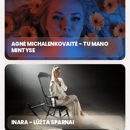
AGNĖ MICHALENKOVAITĖ – TU MANO
MINTYSE
INARA – LŪŽTA SPARNAI