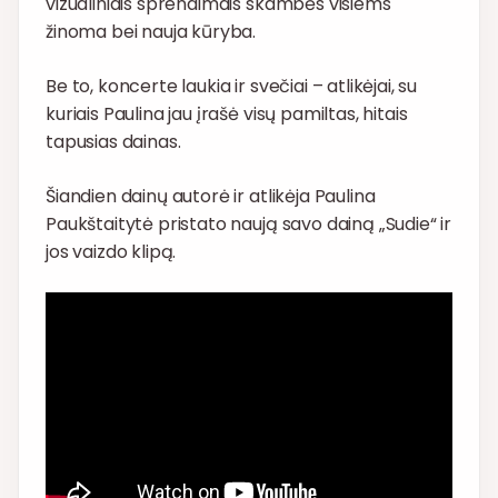
vizualiniais sprendimais skambės visiems
žinoma bei nauja kūryba.
Be to, koncerte laukia ir svečiai – atlikėjai, su
kuriais Paulina jau įrašė visų pamiltas, hitais
tapusias dainas.
Šiandien dainų autorė ir atlikėja Paulina
Paukštaitytė pristato naują savo dainą „Sudie“ ir
jos vaizdo klipą.