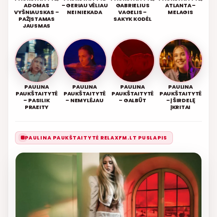
ADOMAS
– GERIAU VĖLIAU
GABRIELIUS
ATLANTA –
VYŠNIAUSKAS –
NEI NIEKADA
VAGELIS –
MELAGIS
PAŽĮSTAMAS
SAKYK KODĖL
JAUSMAS
PAULINA
PAULINA
PAULINA
PAULINA
PAUKŠTAITYTĖ
PAUKŠTAITYTĖ
PAUKŠTAITYTĖ
PAUKŠTAITYTĖ
– PASILIK
– NEMYLĖJAU
– GALBŪT
– Į ŠIRDELĘ
PRAEITY
ĮKRITAI
PAULINA PAUKŠTAITYTĖ RELAXFM.LT PUSLAPIS