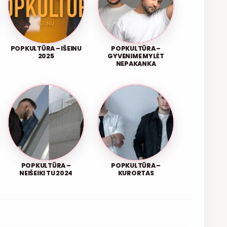
POPKULTŪRA – IŠEINU
POPKULTŪRA –
2025
GYVENIME MYLĖT
NEPAKANKA
POPKULTŪRA –
POPKULTŪRA –
NEIŠEIKI TU 2024
KURORTAS