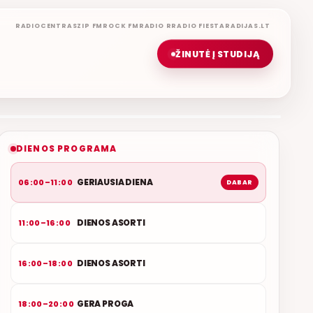
RADIOCENTRAS
ZIP FM
ROCK FM
RADIO R
RADIO FIESTA
RADIJAS.LT
ŽINUTĖ Į STUDIJĄ
GERIAUSIA DIENA
ETERYJE
NAUJAS DUETAS RELAX FM ETERYJE
DIENOS PROGRAMA
GERIAUSIA DIENA
06:00–11:00
DABAR
DIENOS ASORTI
11:00–16:00
DIENOS ASORTI
16:00–18:00
GERA PROGA
18:00–20:00