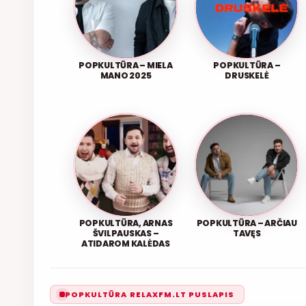
POPKULTŪRA – MIELA
POPKULTŪRA –
MANO 2025
DRUSKELĖ
POPKULTŪRA, ARNAS
POPKULTŪRA – ARČIAU
ŠVILPAUSKAS –
TAVĘS
ATIDAROM KALĖDAS
POPKULTŪRA RELAXFM.LT PUSLAPIS