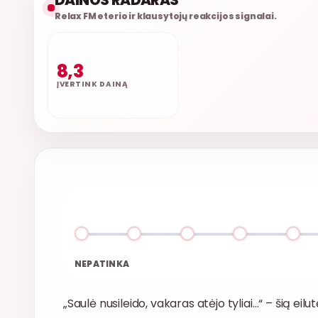
DAINOS RADARAS
Relax FM eterio ir klausytojų reakcijos signalai.
8,3
ĮVERTINK DAINĄ
NEPATINKA
„Saulė nusileido, vakaras atėjo tyliai…“ – šią eilu