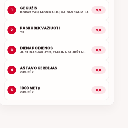
GEGUŽIS
1
9,9
ROKAS YAN, MONIKA LIU, VAIDAS BAUMILA
PASKUBĖK VAŽIUOTI
2
9,0
T3
DIENĄ PO DIENOS
3
8,9
JUSTINAS JARUTIS, PAULINA PAUKŠTAITYTĖ
AŠ TAVO GERBĖJAS
4
8,8
GRUPĖ 2
1000 METŲ
5
8,8
GRUPĖ 2