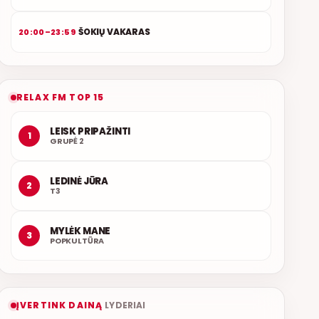
ŠOKIŲ VAKARAS
20:00–23:59
RELAX FM TOP 15
LEISK PRIPAŽINTI
1
GRUPĖ 2
LEDINĖ JŪRA
2
T3
MYLĖK MANE
3
POPKULTŪRA
ĮVERTINK DAINĄ
LYDERIAI