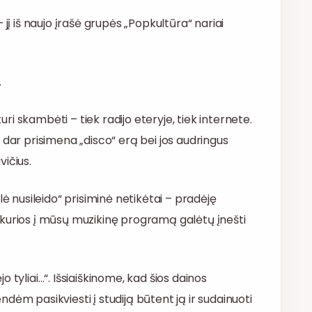
jį iš naujo įrašė grupės „Popkultūra“ nariai
.
turi skambėti – tiek radijo eteryje, tiek internete.
rie dar prisimena „disco“ erą bei jos audringus
ičius.
lė nusileido“ prisiminė netikėtai – pradėję
 kurios į mūsų muzikinę programą galėtų įnešti
 tyliai…“. Išsiaiškinome, kad šios dainos
dėm pasikviesti į studiją būtent ją ir sudainuoti