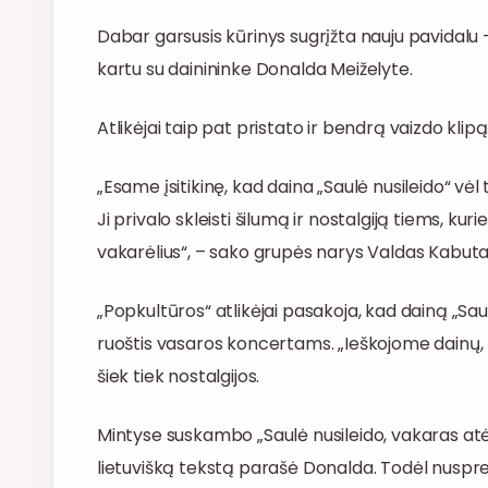
Dabar garsusis kūrinys sugrįžta nauju pavidalu – 
kartu su dainininke Donalda Meiželyte.
Atlikėjai taip pat pristato ir bendrą vaizdo klipą
„Esame įsitikinę, kad daina „Saulė nusileido“ vėl 
Ji privalo skleisti šilumą ir nostalgiją tiems, ku
vakarėlius“, – sako grupės narys Valdas Kabutav
„Popkultūros“ atlikėjai pasakoja, kad dainą „Sau
ruoštis vasaros koncertams. „Ieškojome dainų,
šiek tiek nostalgijos.
Mintyse suskambo „Saulė nusileido, vakaras atėjo
lietuvišką tekstą parašė Donalda. Todėl nuspren