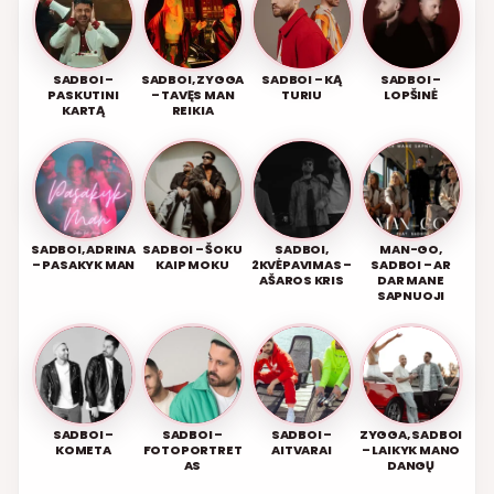
SADBOI –
SADBOI, ZYGGA
SADBOI – KĄ
SADBOI –
PASKUTINI
– TAVĘS MAN
TURIU
LOPŠINĖ
KARTĄ
REIKIA
SADBOI, ADRINA
SADBOI – ŠOKU
SADBOI,
MAN-GO,
– PASAKYK MAN
KAIP MOKU
2KVĖPAVIMAS –
SADBOI – AR
AŠAROS KRIS
DAR MANE
SAPNUOJI
SADBOI –
SADBOI –
SADBOI –
ZYGGA, SADBOI
KOMETA
FOTOPORTRET
AITVARAI
– LAIKYK MANO
AS
DANGŲ