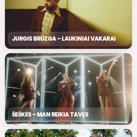
JURGIS BRŪZGA – LAUKINIAI VAKARAI
ŠEŠKĖS – MAN REIKIA TAVĘS