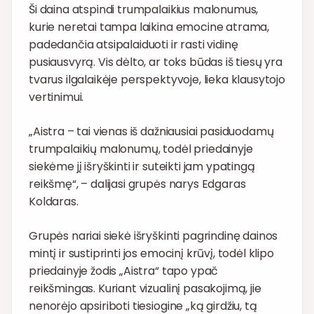
Ši daina atspindi trumpalaikius malonumus,
kurie neretai tampa laikina emocine atrama,
padedančia atsipalaiduoti ir rasti vidinę
pusiausvyrą. Vis dėlto, ar toks būdas iš tiesų yra
tvarus ilgalaikėje perspektyvoje, lieka klausytojo
vertinimui.
„Aistra – tai vienas iš dažniausiai pasiduodamų
trumpalaikių malonumų, todėl priedainyje
siekėme jį išryškinti ir suteikti jam ypatingą
reikšmę“, – dalijasi grupės narys Edgaras
Koldaras.
Grupės nariai siekė išryškinti pagrindinę dainos
mintį ir sustiprinti jos emocinį krūvį, todėl klipo
priedainyje žodis „Aistra“ tapo ypač
reikšmingas. Kuriant vizualinį pasakojimą, jie
nenorėjo apsiriboti tiesiogine „ką girdžiu, tą