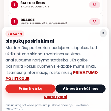
ŠALTOS LŪPOS
2
9,3
TADAS JUODSNUKIS
DRAUGE
3
9,3
NATALIJA BUNKĖ, SIMONA NAINĖ
×
RELAX FM
ARČIAU TAVĘS
4
9,1
Slapukų pasirinkimai
POPKULTŪRA
Mes ir mūsų partneriai naudojame slapukus, kad
užtikrintume sklandų svetainės veikimą,
AŠ ATVAŽIUOJU
5
9,0
KARALIAI
analizuotume naršymo statistiką. Jūs galite
pasirinkti, kokius duomenis leidžiate mums rinkti.
Išsamesnę informaciją rasite mūsų
PRIVATUMO
POLITIKOJE
.
Priimti viską
Atmesti nebūtinus
PRIVATUMO POLITIKA
Nustatymai
Privatumo nustatymai
Pasirinkimą bet kada pakeisite puslapio apačioje: „Privatumo
nustatymai“.