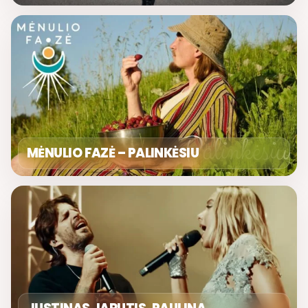
MĖNULIO FAZĖ – PALINKĖSIU