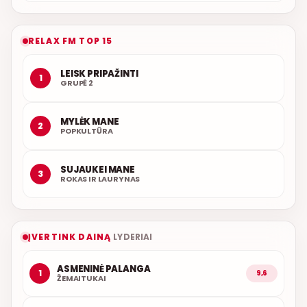
RELAX FM TOP 15
LEISK PRIPAŽINTI
1
GRUPĖ 2
MYLĖK MANE
2
POPKULTŪRA
SUJAUKEI MANE
3
ROKAS IR LAURYNAS
ĮVERTINK DAINĄ
LYDERIAI
ASMENINĖ PALANGA
1
9,6
ŽEMAITUKAI