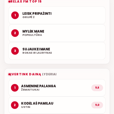
RELAX FM TOP 15
LEISK PRIPAŽINTI
1
GRUPĖ 2
MYLĖK MANE
2
POPKULTŪRA
SUJAUKEI MANE
3
ROKAS IR LAURYNAS
ĮVERTINK DAINĄ
LYDERIAI
ASMENINĖ PALANGA
1
9,6
ŽEMAITUKAI
KODĖL AŠ PAMILAU
2
9,0
USTIN