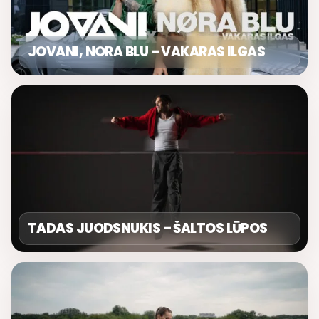
JOVANI, NORA BLU – VAKARAS ILGAS
TADAS JUODSNUKIS – ŠALTOS LŪPOS