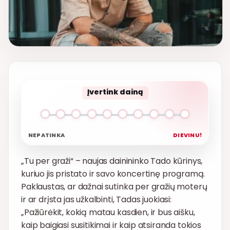
Įvertink dainą
NEPATINKA
DIEVINU!
„Tu per graži“ – naujas dainininko Tado kūrinys,
kuriuo jis pristato ir savo koncertinę programą.
Paklaustas, ar dažnai sutinka per gražių moterų
ir ar drįsta jas užkalbinti, Tadas juokiasi:
„Pažiūrėkit, kokią matau kasdien, ir bus aišku,
kaip baigiasi susitikimai ir kaip atsiranda tokios