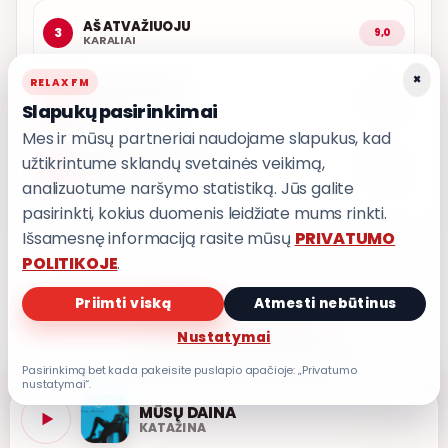
AŠ ATVAŽIUOJU
3
9,0
KARALIAI
×
RELAX FM
LŪŽTA SPARNAI
4
9,0
Slapukų pasirinkimai
INARA
Mes ir mūsų partneriai naudojame slapukus, kad
užtikrintume sklandų svetainės veikimą,
PASKUBĖK VAŽIUOTI
5
9,0
T3
analizuotume naršymo statistiką. Jūs galite
pasirinkti, kokius duomenis leidžiate mums rinkti.
Išsamesnę informaciją rasite mūsų
PRIVATUMO
POLITIKOJE
.
Priimti viską
Atmesti nebūtinus
PRIVATUMO POLITIKA
Nustatymai
Privatumo nustatymai
Pasirinkimą bet kada pakeisite puslapio apačioje: „Privatumo
nustatymai“.
MŪSŲ DAINA
KATAŽINA