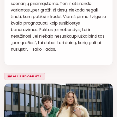
scenarijų prisimąstome. Ten ir atsiranda
variantas „per graži“. Iš tiesų, niekada negali
žinoti, kam patiksi ir kodėl. Vien iš pirmo žvilgsnio
kvaila prognozuoti, kaip susiklostys
bendravimas. Faktas: jei nebandysi, tai ir
nesužinosi. Jei niekaip nesusikaupi užkalbinti tos
„per gražios“, tai dabar turi dainą, kurią gali jai
nusiųsti“, – sako Tadas.
GALI SUDOMINTI