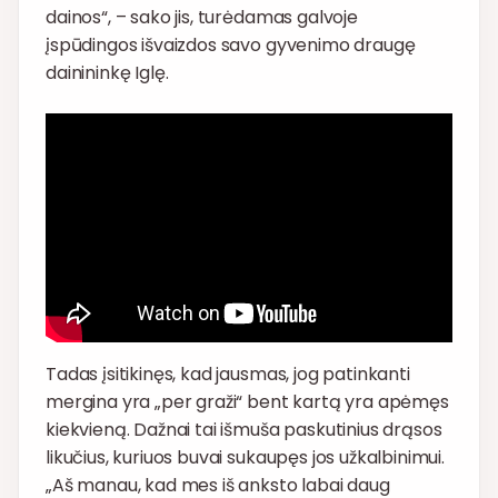
dainos“, – sako jis, turėdamas galvoje
įspūdingos išvaizdos savo gyvenimo draugę
dainininkę Iglę.
Tadas įsitikinęs, kad jausmas, jog patinkanti
mergina yra „per graži“ bent kartą yra apėmęs
kiekvieną. Dažnai tai išmuša paskutinius drąsos
likučius, kuriuos buvai sukaupęs jos užkalbinimui.
„Aš manau, kad mes iš anksto labai daug