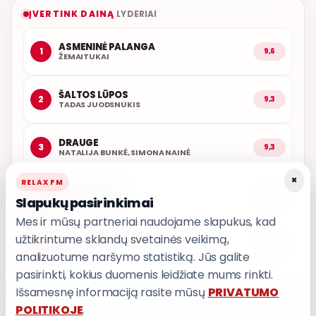
ĮVERTINK DAINĄ
LYDERIAI
ASMENINĖ PALANGA
1
9,6
ŽEMAITUKAI
ŠALTOS LŪPOS
2
9,3
TADAS JUODSNUKIS
DRAUGE
3
9,3
NATALIJA BUNKĖ, SIMONA NAINĖ
×
RELAX FM
ARČIAU TAVĘS
4
9,1
Slapukų pasirinkimai
POPKULTŪRA
Mes ir mūsų partneriai naudojame slapukus, kad
užtikrintume sklandų svetainės veikimą,
AŠ ATVAŽIUOJU
5
9,0
KARALIAI
analizuotume naršymo statistiką. Jūs galite
pasirinkti, kokius duomenis leidžiate mums rinkti.
Išsamesnę informaciją rasite mūsų
PRIVATUMO
POLITIKOJE
.