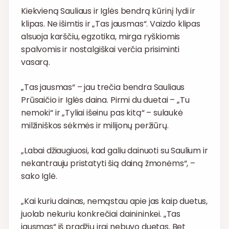
Kiekvieną Sauliaus ir Iglės bendrą kūrinį lydi ir
klipas. Ne išimtis ir „Tas jausmas“. Vaizdo klipas
alsuoja karščiu, egzotika, mirga ryškiomis
spalvomis ir nostalgiškai verčia prisiminti
vasarą.
„Tas jausmas“ – jau trečia bendra Sauliaus
Prūsaičio ir Iglės daina. Pirmi du duetai – „Tu
nemoki“ ir „Tyliai išeinu pas kitą“ – sulaukė
milžiniškos sėkmės ir milijonų peržiūrų.
„Labai džiaugiuosi, kad galiu dainuoti su Saulium ir
nekantrauju pristatyti šią dainą žmonėms“, –
sako Iglė.
„Kai kuriu dainas, nemąstau apie jas kaip duetus,
juolab nekuriu konkrečiai dainininkei. „Tas
jausmas“ iš pradžių irgi nebuvo duetas. Bet