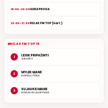
GERA PROGA
18:00–20:00
RELAX FM TOP (kart.)
20:00–21:00
RELAX FM TOP 15
LEISK PRIPAŽINTI
1
GRUPĖ 2
MYLĖK MANE
2
POPKULTŪRA
SUJAUKEI MANE
3
ROKAS IR LAURYNAS