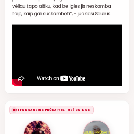
vėliau tapo aišku, kad be Iglės jis neskamba
taip, kaip gali suskambėti“, – juokiasi Saulius.
KITOS SAULIUS PRŪSAITIS, IGLĖ DAINOS