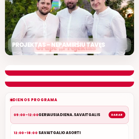
PROJEKTAS – NEPAMIRŠIU TAVĘS
GERIAUSIA DIENA. SAVAITGALIS
REMIGIJUS LUKOČIUS
ETERYJE
NAUJAS DUETAS RELAX FM ETERYJE
DIENOS PROGRAMA
GERIAUSIA DIENA. SAVAITGALIS
09:00–12:00
DABAR
SAVAITGALIO ASORTI
12:00–18:00