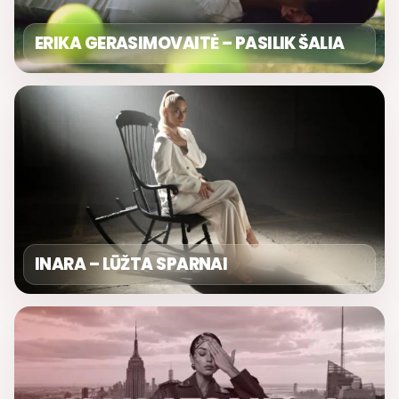
ERIKA GERASIMOVAITĖ – PASILIK ŠALIA
INARA – LŪŽTA SPARNAI