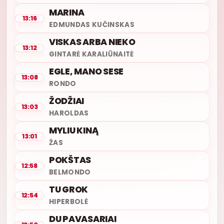
MARINA
13:16
EDMUNDAS KUČINSKAS
VISKAS ARBA NIEKO
13:12
GINTARĖ KARALIŪNAITĖ
EGLE, MANO SESE
13:08
RONDO
ŽODŽIAI
13:03
HAROLDAS
MYLIU KINĄ
13:01
ŽAS
POKŠTAS
12:58
BELMONDO
TU GROK
12:54
HIPERBOLĖ
DU PAVASARIAI