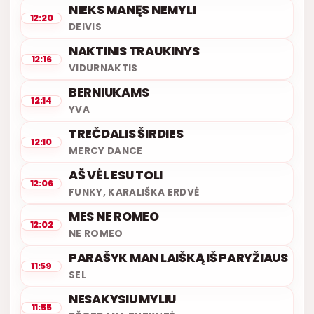
NIEKS MANĘS NEMYLI
12:20
DEIVIS
NAKTINIS TRAUKINYS
12:16
VIDURNAKTIS
BERNIUKAMS
12:14
YVA
TREČDALIS ŠIRDIES
12:10
MERCY DANCE
AŠ VĖL ESU TOLI
12:06
FUNKY, KARALIŠKA ERDVĖ
MES NE ROMEO
12:02
NE ROMEO
PARAŠYK MAN LAIŠKĄ IŠ PARYŽIAUS
11:59
SEL
NESAKYSIU MYLIU
11:55