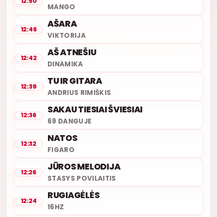
12:50
MANGO
AŠARA
12:46
VIKTORIJA
AŠ ATNEŠIU
12:42
DINAMIKA
TU IR GITARA
12:39
ANDRIUS RIMIŠKIS
SAKAU TIESIAI ŠVIESIAI
12:36
69 DANGUJE
NATOS
12:32
FIGARO
JŪROS MELODIJA
12:26
STASYS POVILAITIS
RUGIAGĖLĖS
12:24
16HZ