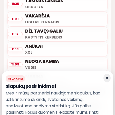
TAMSUS LANGAS
11:25
OBUOLYS
VAKARĖJA
11:21
LIGITAS KERNAGIS
DĖL TAVĘS GALIU
11:17
KASTYTIS KERBEDIS
ANŪKAI
11:13
XXL
NUOGA BAMBA
11:09
VUDIS
MARINA
×
RELAX FM
11:06
EDMUNDAS KUČINSKAS
Slapukų pasirinkimai
LIŪDNA DAINA (TU PALAUK SUSTOK)
Mes ir mūsų partneriai naudojame slapukus, kad
11:02
RONDO
užtikrintume sklandų svetainės veikimą,
analizuotume naršymo statistiką. Jūs galite
TU IR AŠ (TAS ILGAS KELIAS NAMO)
10:58
pasirinkti, kokius duomenis leidžiate mums rinkti.
ALEKSANDRAS MAKEJEVAS