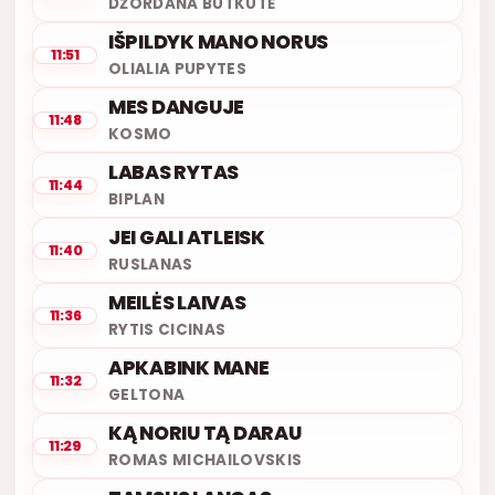
DŽORDANA BUTKUTĖ
IŠPILDYK MANO NORUS
11:51
OLIALIA PUPYTES
MES DANGUJE
11:48
KOSMO
LABAS RYTAS
11:44
BIPLAN
JEI GALI ATLEISK
11:40
RUSLANAS
MEILĖS LAIVAS
11:36
RYTIS CICINAS
APKABINK MANE
11:32
GELTONA
KĄ NORIU TĄ DARAU
11:29
ROMAS MICHAILOVSKIS