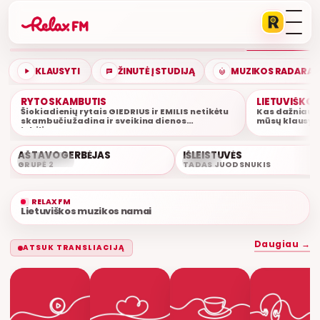
LIETUVIŠKOS MUZIKOS NAMAI
ETERYJE
KLAUSYTI
ŽINUTĖ Į STUDIJĄ
MUZIKOS RADARAS
RYTO SKAMBUTIS
LIETUVIŠKO
Šiokiadienių rytais GIEDRIUS ir EMILIS netikėtu
Kas dažniausi
skambučiu žadina ir sveikina dienos
mūsų klausyto
jubiliatus.
AŠ TAVO GERBĖJAS
IŠLEISTUVĖS
ŠIUO METU
03:08
GRUPĖ 2
TADAS JUODSNUKIS
RELAX FM
Lietuviškos muzikos namai
Daugiau →
ATSUK TRANSLIACIJĄ