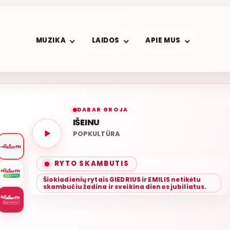
MUZIKA
LAIDOS
APIE MUS
DABAR GROJA
IŠEINU
POPKULTŪRA
RYTO SKAMBUTIS
Šiokiadienių rytais GIEDRIUS ir EMILIS netikėtu
skambučiu žadina ir sveikina dienos jubiliatus.