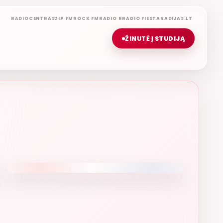
RADIOCENTRAS
ZIP FM
ROCK FM
RADIO R
RADIO FIESTA
RADIJAS.LT
ŽINUTĖ Į STUDIJĄ
GERIAUSIA DIENA
ETERYJE