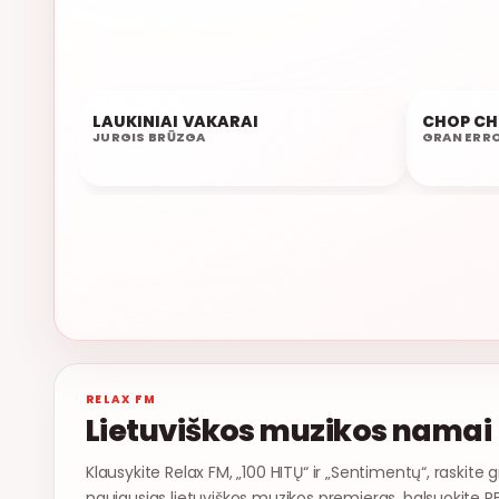
LAUKINIAI VAKARAI
CHOP C
07:11
07:07
JURGIS BRŪZGA
GRAN ERRO
RELAX FM
Lietuviškos muzikos namai
Klausykite Relax FM, „100 HITŲ“ ir „Sentimentų“, raskite g
naujausias lietuviškos muzikos premjeras, balsuokite R