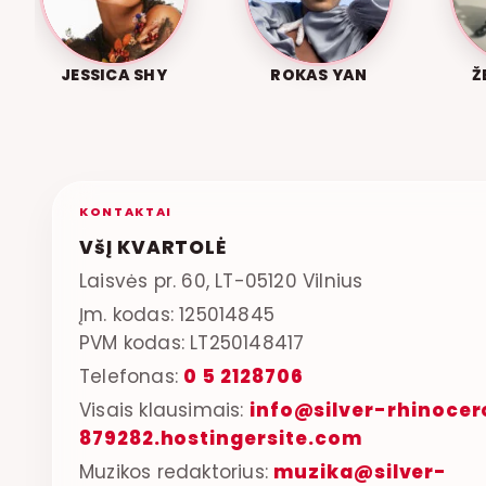
JESSICA SHY
ROKAS YAN
Ž
KONTAKTAI
VšĮ KVARTOLĖ
Laisvės pr. 60, LT-05120 Vilnius
Įm. kodas: 125014845
PVM kodas: LT250148417
Telefonas:
0 5 2128706
Visais klausimais:
info@silver-rhinocer
879282.hostingersite.com
Muzikos redaktorius:
muzika@silver-