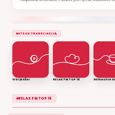
ATSUK TRANSLIACIJĄ
VISI ĮRAŠAI
RELAX FM TOP 15
GERIAUSIA D
LEISK PRIPAŽINTI
RELAX FM TOP 15
GRUPĖ 2