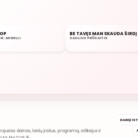
POPULIARU 86%
RELAX FM 
HOP
BE TAVĘS MAN SKAUDA ŠIRDĮ
07:04
R, MINELLI
SAULIUS PRŪSAITIS
DAINŲ IS
rojusias dainas, laidų įrašus, programą, atlikėjus ir
ELAX FM TOP 15.