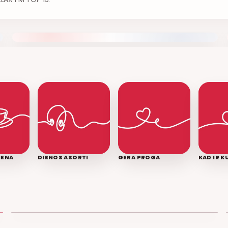
IENA
DIENOS ASORTI
GERA PROGA
KAD IR 
LEDINĖ JŪRA
T3