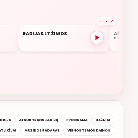
‹
›
⤢
TOP 15
RADIJAS.LT ŽINIOS
AŠ BE TAV
07:01
06:58
PIKASO
ŽINIOS
TORIJA
ATSUK TRANSLIACIJĄ
PROGRAMA
DAŽNIAI
ATLIKĖJAI
MUZIKOS RADARAS
VIENOS TEMOS DAINOS