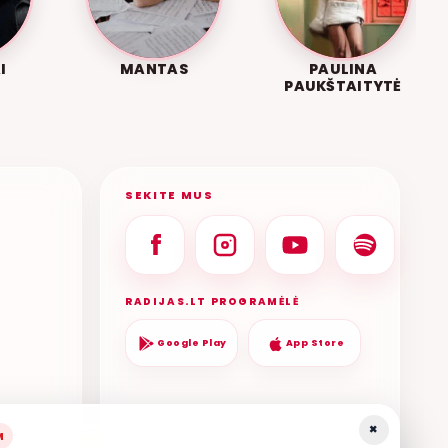
I
MANTAS
PAULINA
PAUKŠTAITYTĖ
SEKITE MUS
RADIJAS.LT PROGRAMĖLĖ
Google Play
App Store
×
M