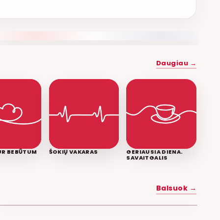
NAUJAS DUETAS RELAX FM ETERYJE
Daugiau →
KUR BEBŪTUM
ŠOKIŲ VAKARAS
GERIAUSIA DIENA.
SAVAITGALIS
MYLĖK MANE
Balsuok →
POPKULTŪRA