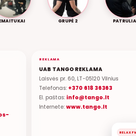
EMAITUKAI
GRUPĖ 2
PATRULIA
REKLAMA
UAB TANGO REKLAMA
Laisvės pr. 60, LT-05120 Vilnius
Telefonas:
+370 618 36363
El. paštas:
info@tango.lt
Internete:
www.tango.lt
os-
RELAX F