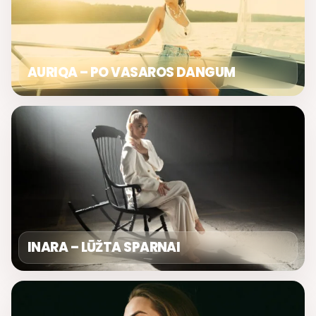
AURIQA – PO VASAROS DANGUM
INARA – LŪŽTA SPARNAI