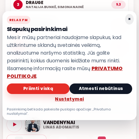
DRAUGE
3
9,3
NATALIJA BUNKĖ, SIMONA NAINĖ
×
RELAX FM
ARČIAU TAVĘS
4
9,1
Slapukų pasirinkimai
POPKULTŪRA
Mes ir mūsų partneriai naudojame slapukus, kad
užtikrintume sklandų svetainės veikimą,
AŠ ATVAŽIUOJU
5
9,0
KARALIAI
analizuotume naršymo statistiką. Jūs galite
pasirinkti, kokius duomenis leidžiate mums rinkti.
Išsamesnę informaciją rasite mūsų
PRIVATUMO
POLITIKOJE
.
Priimti viską
Atmesti nebūtinus
PRIVATUMO POLITIKA
Nustatymai
Privatumo nustatymai
Pasirinkimą bet kada pakeisite puslapio apačioje: „Privatumo
nustatymai“.
VANDENYNAI
LINAS ADOMAITIS