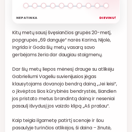
NEPATINKA
DIEVINU!
Kitų metų sausį švęsiančios grupės 20-metį,
popgrupės „69 danguje“ narės Karina, Nijolė,
Ingrida ir Goda šių metų vasarą savo
gerbėjams žeria dar daugiau staigmenų.
Dar šių metų liepos mėnesį drauge su atlikėju
Gabrieliumi Vageliu suvienijusios jėgas
klausytojams dovanojo bendrą dainą „Jei leisi“,
o įkvėptos šios kūrybinės bendrystės, šiandien
jos pristato metus brandintą dainą ir neseniai
pasaulį išvydusį jos vaizdo klipą „Aš prašau“.
Kaip teigia ilgametę patirtį scenoje ir šou
pasaulyje turinčios atlikėjos, ši daina – žinutė,