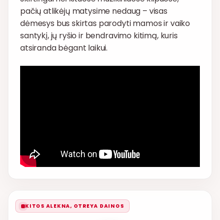
pačių atlikėjų matysime nedaug – visas
dėmesys bus skirtas parodyti mamos ir vaiko
santykį, jų ryšio ir bendravimo kitimą, kuris
atsiranda bėgant laikui.
KITOS ALEKNA, OTREYA DAINOS