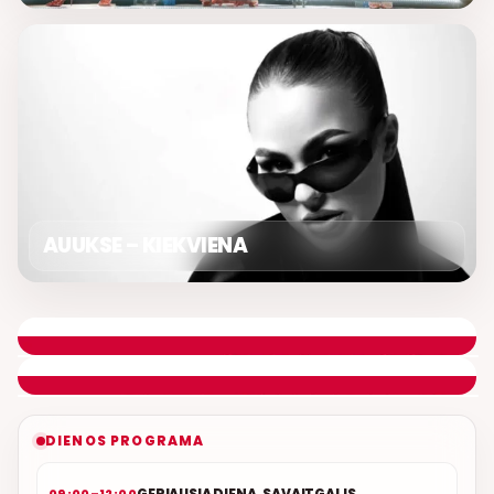
AUUKSE – KIEKVIENA
LIETUVIŠKOS MUZIKOS NAMAI
ETERYJE
NAUJAS DUETAS RELAX FM ETERYJE
DIENOS PROGRAMA
GERIAUSIA DIENA. SAVAITGALIS
09:00–12:00