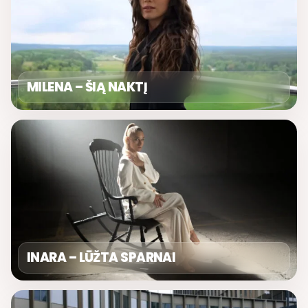
MILENA – ŠIĄ NAKTĮ
INARA – LŪŽTA SPARNAI