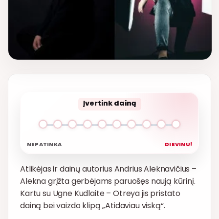
Įvertink dainą
NEPATINKA
DIEVINU!
Atlikėjas ir dainų autorius Andrius Aleknavičius –
Alekna grįžta gerbėjams paruošęs naują kūrinį.
Kartu su Ugne Kudlaite – Otreya jis pristato
dainą bei vaizdo klipą „Atidaviau viską“.