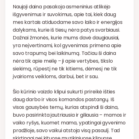
Naujoji daina pasakoja asmeninius atlikėjo
išgyvenimus ir suvokimus, apie tai, kiek daug
mes kartais atiduodame savo laiko ir energijos
dalykams, kurie iš tiesų nėra patys svarbiausi.
Dažnai žmonės, kurie mums davė daugiausiai,
yra neįvertinami, kol gyvenimas primena apie
savo trapumą bei laikinumą. Tačiau ši daina
nėra tik apie meilę – ji apie vertybes, tikslo
siekimą, rūpestį ne tik kitiems, dėmesį ne tik
įvairioms veikloms, darbui, bet ir sau.
Šio kūrinio vaizdo klipui sukurti prireikė išties
daug darbo ir visos komandos pastangų. Iš
visos gausybės temų, kurias atspindi ši daina,
buvo pasirinkta jautriausia ir giliausia – mamos ir
vaiko ryšys, kuomet mama, ypatingai gyvenimo
pradžioje, savo vaikui atstoja visą pasaulį. Tad
skirtingai nei kituose muzikiniuose klipuose,