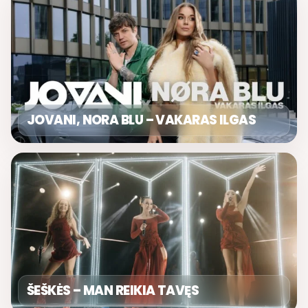
JOVANI, NORA BLU – VAKARAS ILGAS
ŠEŠKĖS – MAN REIKIA TAVĘS