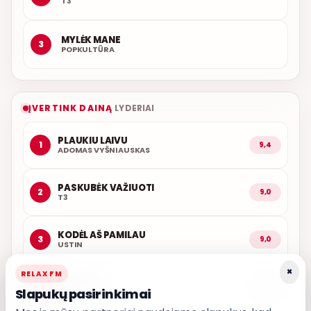
T3
MYLĖK MANE
3
POPKULTŪRA
ĮVERTINK DAINĄ
LYDERIAI
PLAUKIU LAIVU
1
9,4
ADOMAS VYŠNIAUSKAS
PASKUBĖK VAŽIUOTI
2
9,0
T3
KODĖL AŠ PAMILAU
3
9,0
USTIN
×
RELAX FM
KAŽKADA
4
8,8
Slapukų pasirinkimai
T3