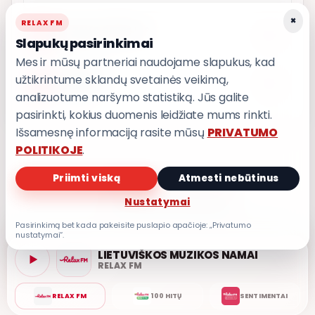
×
RELAX FM
AŠ TAVO GERBĖJAS
4
8,8
Slapukų pasirinkimai
GRUPĖ 2
Mes ir mūsų partneriai naudojame slapukus, kad
užtikrintume sklandų svetainės veikimą,
1000 METŲ
5
8,8
GRUPĖ 2
analizuotume naršymo statistiką. Jūs galite
pasirinkti, kokius duomenis leidžiate mums rinkti.
Išsamesnę informaciją rasite mūsų
PRIVATUMO
POLITIKOJE
.
Priimti viską
Atmesti nebūtinus
PRIVATUMO POLITIKA
Nustatymai
Privatumo nustatymai
Pasirinkimą bet kada pakeisite puslapio apačioje: „Privatumo
nustatymai“.
LIETUVIŠKOS MUZIKOS NAMAI
RELAX FM