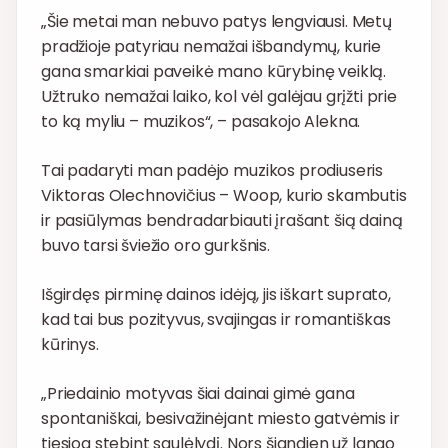
„Šie metai man nebuvo patys lengviausi. Metų
pradžioje patyriau nemažai išbandymų, kurie
gana smarkiai paveikė mano kūrybinę veiklą.
Užtruko nemažai laiko, kol vėl galėjau grįžti prie
to ką myliu – muzikos“, – pasakojo Alekna.
Tai padaryti man padėjo muzikos prodiuseris
Viktoras Olechnovičius – Woop, kurio skambutis
ir pasiūlymas bendradarbiauti įrašant šią dainą
buvo tarsi šviežio oro gurkšnis.
Išgirdęs pirminę dainos idėją, jis iškart suprato,
kad tai bus pozityvus, svajingas ir romantiškas
kūrinys.
„Priedainio motyvas šiai dainai gimė gana
spontaniškai, besivažinėjant miesto gatvėmis ir
tiesiog stebint saulėlydį. Nors šiandien už lango