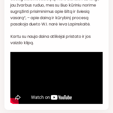
jau žvarbus ruduo, mes su šiuo kūriniu norime
sugrąžinti prisiminimus apie šiltą ir šviesią
vasarą“, – apie dainą ir kūrybinį procesą
pasakoja dueto W.I. narė Ieva Lapinskaitė.
Kartu su nauja daina atlikėjai pristato ir jos
vaizdo klipą.