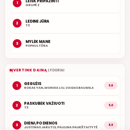
LEISK PRIPAŽINTI
1
GRUPĖ 2
LEDINĖ JŪRA
2
T3
MYLĖK MANE
3
POPKULTŪRA
ĮVERTINK DAINĄ
LYDERIAI
GEGUŽIS
1
9,6
ROKAS YAN, MONIKA LIU, VAIDAS BAUMILA
PASKUBĖK VAŽIUOTI
2
9,0
T3
DIENĄ PO DIENOS
3
8,9
JUSTINAS JARUTIS, PAULINA PAUKŠTAITYTĖ