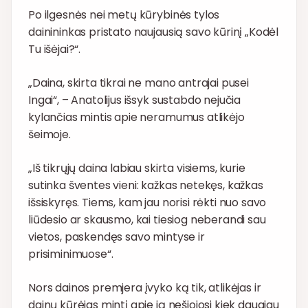
Po ilgesnės nei metų kūrybinės tylos
dainininkas pristato naujausią savo kūrinį „Kodėl
Tu išėjai?“.
„Daina, skirta tikrai ne mano antrajai pusei
Ingai“, – Anatolijus išsyk sustabdo nejučia
kylančias mintis apie neramumus atlikėjo
šeimoje.
„Iš tikrųjų daina labiau skirta visiems, kurie
sutinka šventes vieni: kažkas netekęs, kažkas
išsiskyręs. Tiems, kam jau norisi rėkti nuo savo
liūdesio ar skausmo, kai tiesiog neberandi sau
vietos, paskendęs savo mintyse ir
prisiminimuose“.
Nors dainos premjera įvyko ką tik, atlikėjas ir
dainų kūrėjas mintį apie ją nešiojosi kiek daugiau