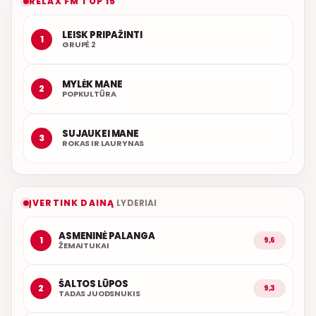
RELAX FM TOP 15
LEISK PRIPAŽINTI
1
GRUPĖ 2
MYLĖK MANE
2
POPKULTŪRA
SUJAUKEI MANE
3
ROKAS IR LAURYNAS
ĮVERTINK DAINĄ
LYDERIAI
ASMENINĖ PALANGA
1
9,6
ŽEMAITUKAI
ŠALTOS LŪPOS
2
9,3
TADAS JUODSNUKIS