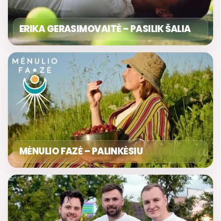
ERIKA GERASIMOVAITĖ – PASILIK ŠALIA
MĖNULIO FAZĖ – PALINKĖSIU