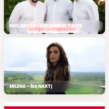
PROJEKTAS – NEPAMIRŠIU TAVĘS
MILENA – ŠIĄ NAKTĮ
ŠOKIŲ VAKARAS
ETERYJE