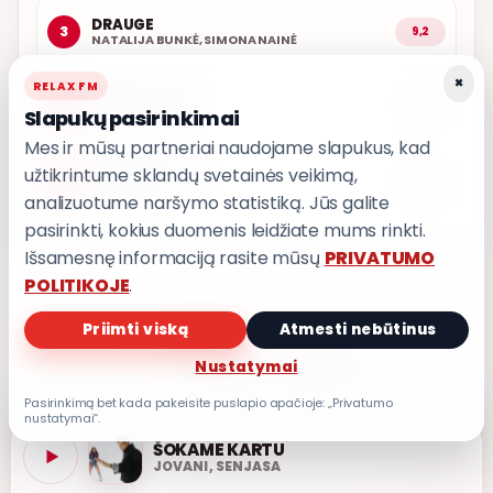
DRAUGE
3
9,2
NATALIJA BUNKĖ, SIMONA NAINĖ
×
RELAX FM
ARČIAU TAVĘS
4
9,0
Slapukų pasirinkimai
POPKULTŪRA
Mes ir mūsų partneriai naudojame slapukus, kad
užtikrintume sklandų svetainės veikimą,
AŠ ATVAŽIUOJU
5
9,0
KARALIAI
analizuotume naršymo statistiką. Jūs galite
pasirinkti, kokius duomenis leidžiate mums rinkti.
Išsamesnę informaciją rasite mūsų
PRIVATUMO
POLITIKOJE
.
Priimti viską
Atmesti nebūtinus
PRIVATUMO POLITIKA
Nustatymai
Privatumo nustatymai
Pasirinkimą bet kada pakeisite puslapio apačioje: „Privatumo
nustatymai“.
ŠOKAME KARTU
JOVANI, SENJASA