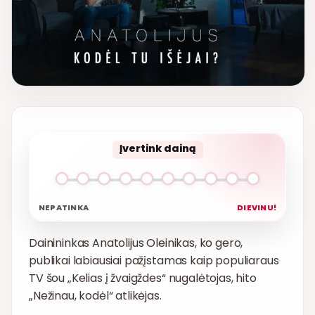
Įvertink dainą
NEPATINKA
DIEVINU!
Dainininkas Anatolijus Oleinikas, ko gero,
publikai labiausiai pažįstamas kaip populiaraus
TV šou „Kelias į žvaigždes“ nugalėtojas, hito
„Nežinau, kodėl“ atlikėjas.