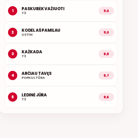
PASKUBĖK VAŽIUOTI
1
9,0
T3
KODĖL AŠ PAMILAU
2
9,0
USTIN
KAŽKADA
3
8,8
T3
ARČIAU TAVĘS
4
8,7
POPKULTŪRA
LEDINĖ JŪRA
5
8,6
T3