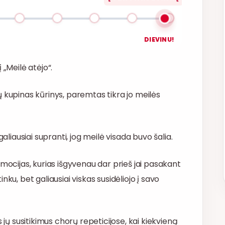
DIEVINU!
 „Meilė atėjo“.
 kupinas kūrinys, paremtas tikra jo meilės
aliausiai supranti, jog meilė visada buvo šalia.
emocijas, kurias išgyvenau dar prieš jai pasakant
ku, bet galiausiai viskas susidėliojo į savo
 jų susitikimus chorų repeticijose, kai kiekvieną