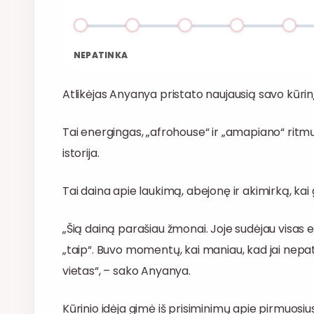
NEPATINKA
Atlikėjas Anyanya pristato naujausią savo kūrinį
Tai energingas, „afrohouse“ ir „amapiano“ ritmų
istorija.
Tai daina apie laukimą, abejonę ir akimirką, kai g
„Šią dainą parašiau žmonai. Joje sudėjau visas 
„taip“. Buvo momentų, kai maniau, kad jai nepatin
vietas“, – sako Anyanya.
Kūrinio idėja gimė iš prisiminimų apie pirmuosius