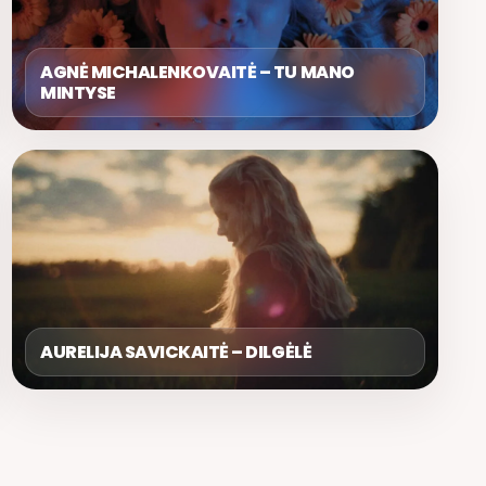
AGNĖ MICHALENKOVAITĖ – TU MANO
MINTYSE
AURELIJA SAVICKAITĖ – DILGĖLĖ