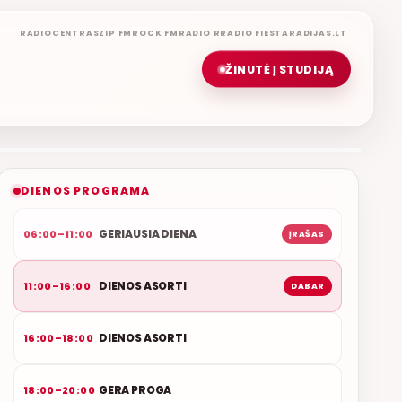
RADIOCENTRAS
ZIP FM
ROCK FM
RADIO R
RADIO FIESTA
RADIJAS.LT
ŽINUTĖ Į STUDIJĄ
DIENOS ASORTI
REMIGIJUS LUKOČIUS
ETERYJE
NAUJAS DUETAS RELAX FM ETERYJE
DIENOS PROGRAMA
GERIAUSIA DIENA
06:00–11:00
ĮRAŠAS
DIENOS ASORTI
11:00–16:00
DABAR
DIENOS ASORTI
16:00–18:00
GERA PROGA
18:00–20:00