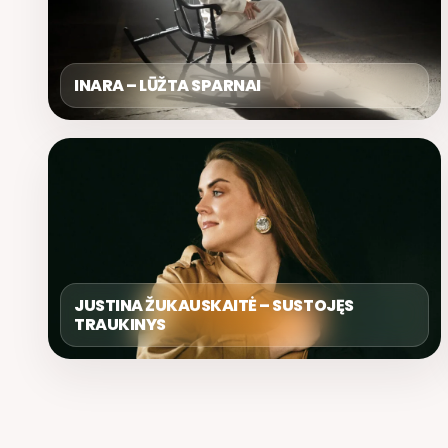
INARA – LŪŽTA SPARNAI
JUSTINA ŽUKAUSKAITĖ – SUSTOJĘS
TRAUKINYS