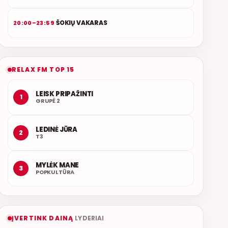
ŠOKIŲ VAKARAS
20:00–23:59
RELAX FM TOP 15
LEISK PRIPAŽINTI
1
GRUPĖ 2
LEDINĖ JŪRA
2
T3
MYLĖK MANE
3
POPKULTŪRA
ĮVERTINK DAINĄ
LYDERIAI