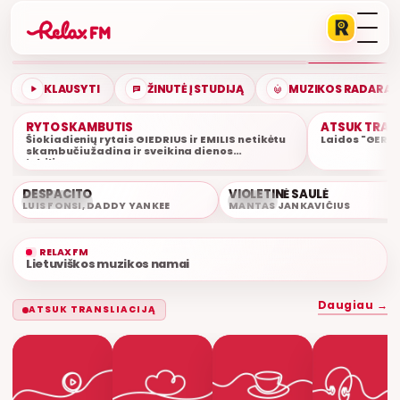
GERIAUSIA DIENA
ETERYJE
KLAUSYTI
ŽINUTĖ Į STUDIJĄ
MUZIKOS RADARAS
RYTO SKAMBUTIS
ATSUK TRAN
Šiokiadienių rytais GIEDRIUS ir EMILIS netikėtu
Laidos "GERA 
skambučiu žadina ir sveikina dienos
jubiliatus.
DESPACITO
VIOLETINĖ SAULĖ
ŠIUO METU
06:48
LUIS FONSI, DADDY YANKEE
MANTAS JANKAVIČIUS
RELAX FM
Lietuviškos muzikos namai
Daugiau →
ATSUK TRANSLIACIJĄ