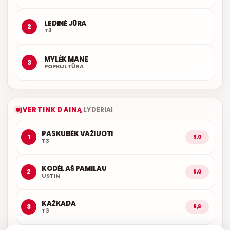
LEDINĖ JŪRA
2
T3
MYLĖK MANE
3
POPKULTŪRA
ĮVERTINK DAINĄ
LYDERIAI
PASKUBĖK VAŽIUOTI
1
9,0
T3
KODĖL AŠ PAMILAU
2
9,0
USTIN
KAŽKADA
3
8,8
T3