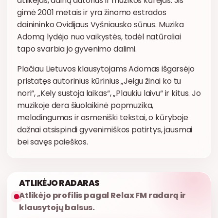
atlikėjas, dainų autorius ir muzikos kūrėjas. Jis
gimė 2001 metais ir yra žinomo estrados
dainininko Ovidijaus Vyšniausko sūnus. Muzika
Adomą lydėjo nuo vaikystės, todėl natūraliai
tapo svarbia jo gyvenimo dalimi.
Plačiau Lietuvos klausytojams Adomas išgarsėjo
pristatęs autorinius kūrinius „Jeigu žinai ko tu
nori“, „Kely sustoja laikas“, „Plaukiu laivu“ ir kitus. Jo
muzikoje dera šiuolaikinė popmuzika,
melodingumas ir asmeniški tekstai, o kūryboje
dažnai atsispindi gyvenimiškos patirtys, jausmai
bei savęs paieškos.
ATLIKĖJO RADARAS
Atlikėjo profilis pagal Relax FM radarą ir
klausytojų balsus.