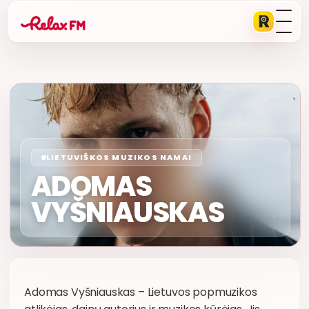
LIETUVIŠKOS MUZIKOS NAMAI
ADOMAS
VYŠNIAUSKAS
Adomas Vyšniauskas – Lietuvos popmuzikos