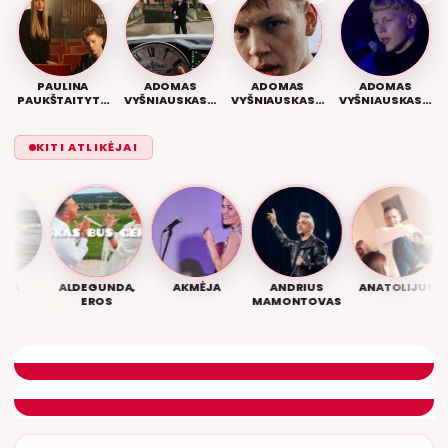
PAULINA
ADOMAS
ADOMAS
ADOMAS
PAUKŠTAITYTĖ,
VYŠNIAUSKAS –
VYŠNIAUSKAS –
VYŠNIAUSKAS –
ADOMAS
KELY SUSTOJA
PLAUKIU LAIVU
JEIGU ŽINAI KO
VYŠNIAUSKAS –
LAIKAS
TU NORI
PAŽĮSTAMAS
KITI ATLIKĖJAI
JAUSMAS
A
ALDEGUNDA,
AKMĖJA
ANDRIUS
ANATOLIJUS
EROS
MAMONTOVAS
DIENOS ASORTI
REMIGIJUS LUKOČIUS
ETERYJE
NAUJAS DUETAS RELAX FM ETERYJE