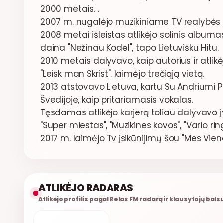
2000 metais. .
2007 m. nugalėjo muzikiniame TV realybės š
2008 metai išleistas atlikėjo solinis albumas
daina "Nežinau Kodėl", tapo Lietuvišku Hitu.
2010 metais dalyvavo, kaip autorius ir atlikė
"Leisk man Skrist", laimėjo trečiąją vietą.
2013 atstovavo Lietuva, kartu Su Andriumi P
Švedijoje, kaip pritariamasis vokalas.
Tęsdamas atlikėjo karjerą toliau dalyvavo įv
"Super miestas", "Muzikines kovos", "Vario ringa
2017 m. laimėjo Tv įsikūnijimų šou "Mes Vieno
ATLIKĖJO RADARAS
Atlikėjo profilis pagal Relax FM radarą ir klausytojų bals