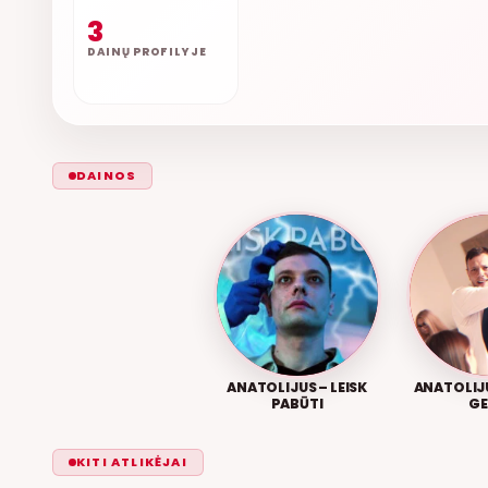
3
DAINŲ PROFILYJE
DAINOS
ANATOLIJUS – LEISK
ANATOLIJU
PABŪTI
GE
KITI ATLIKĖJAI