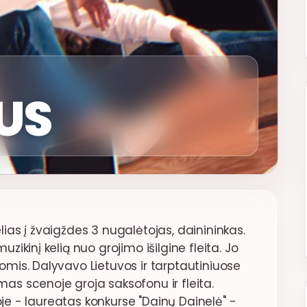
US
elias į žvaigždes 3 nugalėtojas, dainininkas.
kinį kelią nuo grojimo išilgine fleita. Jo
mis. Dalyvavo Lietuvos ir tarptautiniuose
s scenoje groja saksofonu ir fleita.
oje - laureatas konkurse "Dainų Dainelė" -