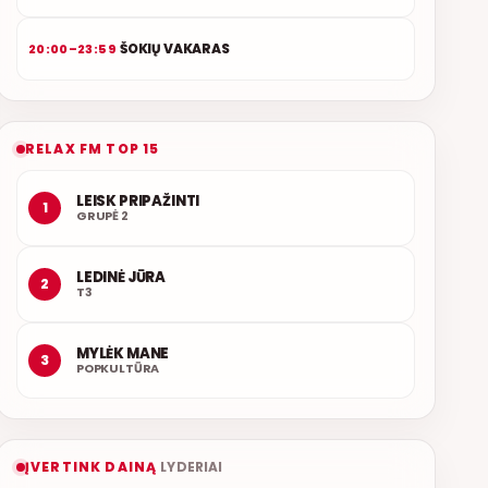
ŠOKIŲ VAKARAS
20:00–23:59
RELAX FM TOP 15
LEISK PRIPAŽINTI
1
GRUPĖ 2
LEDINĖ JŪRA
2
T3
MYLĖK MANE
3
POPKULTŪRA
ĮVERTINK DAINĄ
LYDERIAI