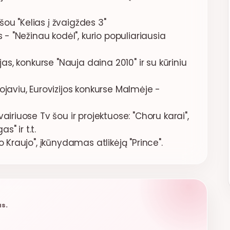
ou "Kelias į žvaigždes 3"
 - "Nežinau kodėl", kurio populiariausia
jas, konkurse "Nauja daina 2010" ir su kūriniu
ojaviu, Eurovizijos konkurse Malmėje -
airiuose Tv šou ir projektuose: "Choru karai",
s" ir t.t.
 Kraujo", įkūnydamas atlikėją "Prince".
us.