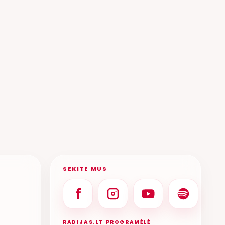
PULEIKYTĖ
ALEKNA, OTREYA
ANDRIUS RIMIŠKIS
ADRINA
SEKITE MUS
RADIJAS.LT PROGRAMĖLĖ