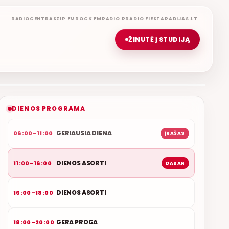
RADIOCENTRAS
ZIP FM
ROCK FM
RADIO R
RADIO FIESTA
RADIJAS.LT
ŽINUTĖ Į STUDIJĄ
DIENOS ASORTI
REMIGIJUS LUKOČIUS
ETERYJE
NAUJAS DUETAS RELAX FM ETERYJE
DIENOS PROGRAMA
GERIAUSIA DIENA
06:00–11:00
ĮRAŠAS
DIENOS ASORTI
11:00–16:00
DABAR
DIENOS ASORTI
16:00–18:00
GERA PROGA
18:00–20:00