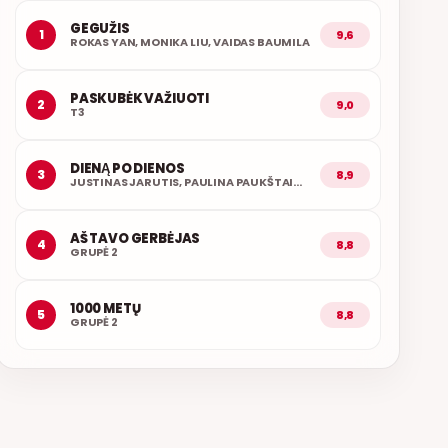
GEGUŽIS
1
9,6
ROKAS YAN, MONIKA LIU, VAIDAS BAUMILA
PASKUBĖK VAŽIUOTI
2
9,0
T3
DIENĄ PO DIENOS
3
8,9
JUSTINAS JARUTIS, PAULINA PAUKŠTAITYTĖ
AŠ TAVO GERBĖJAS
4
8,8
GRUPĖ 2
1000 METŲ
5
8,8
GRUPĖ 2