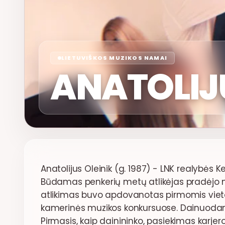
LIETUVIŠKOS MUZIKOS NAMAI
ANATOLIJ
Anatolijus Oleinik (g. 1987) - LNK realybės K
Būdamas penkerių metų atlikėjas pradėjo muzi
atlikimas buvo apdovanotas pirmomis vieto
kamerinės muzikos konkursuose. Dainuodama
Pirmasis, kaip dainininko, pasiekimas karjer