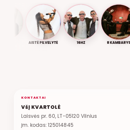
WA
AISTĖ PILVELYTĖ
16HZ
8 KAMBARYS
KONTAKTAI
VšĮ KVARTOLĖ
Laisvės pr. 60, LT-05120 Vilnius
Įm. kodas: 125014845