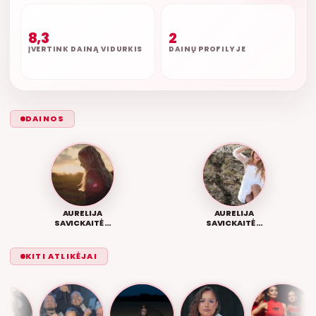
8,3
2
ĮVERTINK DAINĄ VIDURKIS
DAINŲ PROFILYJE
DAINOS
AURELIJA
AURELIJA
SAVICKAITĖ –
SAVICKAITĖ –
DILGĖLĖ
TAVO AKYS
KITI ATLIKĖJAI