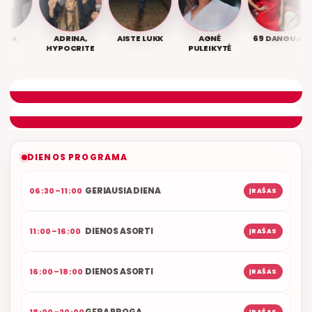
A
ADRINA,
AISTE LUKK
AGNĖ
69 DANGUJE
HYPOCRITE
PULEIKYTĖ
LIETUVIŠKOS MUZIKOS NAMAI
ETERYJE
NAUJAS DUETAS RELAX FM ETERYJE
DIENOS PROGRAMA
GERIAUSIA DIENA
06:30–11:00
ĮRAŠAS
DIENOS ASORTI
11:00–16:00
ĮRAŠAS
DIENOS ASORTI
16:00–18:00
ĮRAŠAS
GERA PROGA
18:00–20:00
ĮRAŠAS