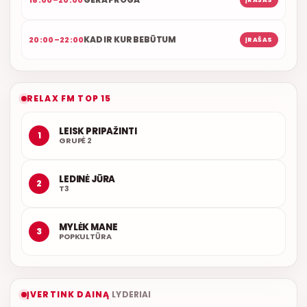
KAD IR KUR BEBŪTUM
20:00–22:00
ĮRAŠAS
RELAX FM TOP 15
LEISK PRIPAŽINTI
1
GRUPĖ 2
LEDINĖ JŪRA
2
T3
MYLĖK MANE
3
POPKULTŪRA
ĮVERTINK DAINĄ
LYDERIAI