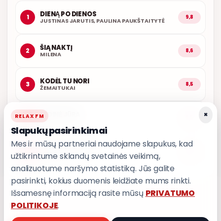
DIENĄ PO DIENOS
1
9,8
JUSTINAS JARUTIS, PAULINA PAUKŠTAITYTĖ
ŠIĄ NAKTĮ
2
8,6
MILENA
KODĖL TU NORI
3
8,5
ŽEMAITUKAI
×
LEDINĖ JŪRA
RELAX FM
4
8,5
T3
Slapukų pasirinkimai
Mes ir mūsų partneriai naudojame slapukus, kad
LEISK PRIPAŽINTI
5
8,5
užtikrintume sklandų svetainės veikimą,
GRUPĖ 2
analizuotume naršymo statistiką. Jūs galite
pasirinkti, kokius duomenis leidžiate mums rinkti.
Išsamesnę informaciją rasite mūsų
PRIVATUMO
POLITIKOJE
.