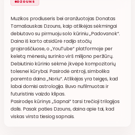
DZOUNS
Muzikos prodiuseris bei aranžuotojas Donatas
Tamašauskas Dzouns, kaip atlikėjas sėkmingai
debiutavo su pirmuoju solo kūriniu „Padovanok“.
Daina iš karto atsidūrė radijo stočių
grojaraščiuose, o „YouTube“ platformoje per
keletą mėnesių surinko virš milijono peržiūrų.
Debiutinio kūrinio sėkmė įkvėpė kompozitorių
tolesnei kūrybai. Pasirodė antroji, simbolika
paremta daina „Noriu“. Atlikėjas yra teigęs, kad
labai domisi astrologija. Buvo nufilmuotas ir
futuristinis vaizdo klipas.
Pasirodęs kūrinys „Sapnai“ tarsi trečioji trilogijos
dalis. Pasak paties Dzouns, daina apie tai, kad
viskas virsta tiesiog sapnais.