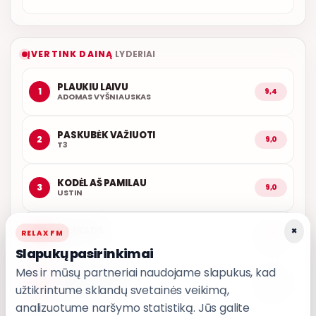
ĮVERTINK DAINĄ
LYDERIAI
PLAUKIU LAIVU
1
9,4
ADOMAS VYŠNIAUSKAS
PASKUBĖK VAŽIUOTI
2
9,0
T3
KODĖL AŠ PAMILAU
3
9,0
USTIN
×
KAŽKADA
RELAX FM
4
8,8
T3
Slapukų pasirinkimai
Mes ir mūsų partneriai naudojame slapukus, kad
IŠ MANO ŠIRDIES
5
8,7
užtikrintume sklandų svetainės veikimą,
GRUPĖ 2
analizuotume naršymo statistiką. Jūs galite