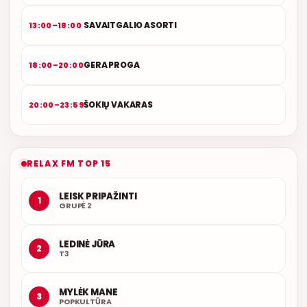
SAVAITGALIO ASORTI
13:00–18:00
GERA PROGA
18:00–20:00
ŠOKIŲ VAKARAS
20:00–23:59
RELAX FM TOP 15
LEISK PRIPAŽINTI
1
GRUPĖ 2
LEDINĖ JŪRA
2
T3
MYLĖK MANE
3
POPKULTŪRA