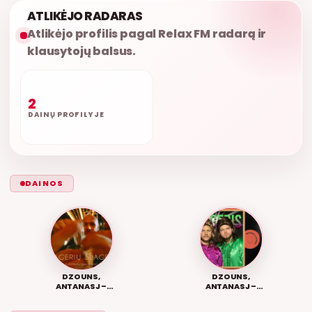
ATLIKĖJO RADARAS
Atlikėjo profilis pagal Relax FM radarą ir
klausytojų balsus.
2
DAINŲ PROFILYJE
DAINOS
DZOUNS,
DZOUNS,
ANTANASJ –
ANTANASJ –
ŠLAGERIŲ
ŠLAGERIS
ŠLAGERIS