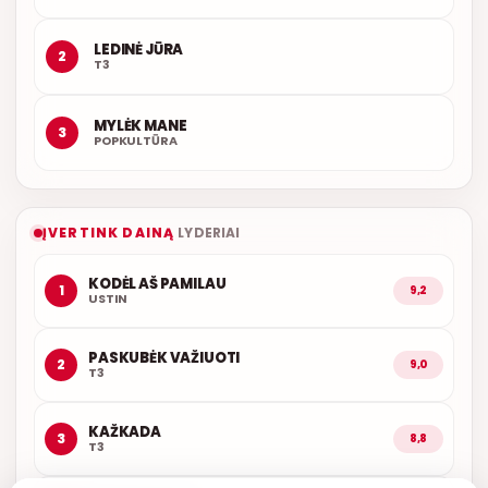
LEDINĖ JŪRA
2
T3
MYLĖK MANE
3
POPKULTŪRA
ĮVERTINK DAINĄ
LYDERIAI
KODĖL AŠ PAMILAU
1
9,2
USTIN
PASKUBĖK VAŽIUOTI
2
9,0
T3
KAŽKADA
3
8,8
T3