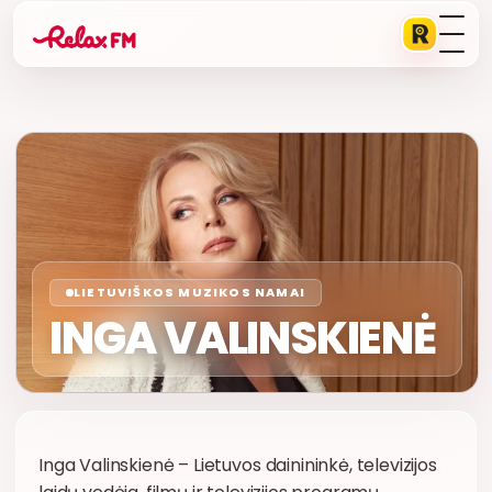
LIETUVIŠKOS MUZIKOS NAMAI
INGA VALINSKIENĖ
Inga Valinskienė – Lietuvos dainininkė, televizijos