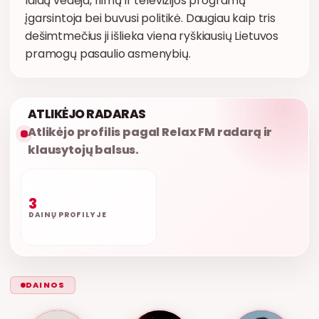
laidų vedėja, filmų ir televizijos programų
įgarsintoja bei buvusi politikė. Daugiau kaip tris
dešimtmečius ji išlieka viena ryškiausių Lietuvos
pramogų pasaulio asmenybių.
ATLIKĖJO RADARAS
Atlikėjo profilis pagal Relax FM radarą ir
klausytojų balsus.
3
DAINŲ PROFILYJE
DAINOS