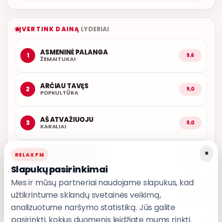
ĮVERTINK DAINĄ
LYDERIAI
ASMENINĖ PALANGA
1
9,6
ŽEMAITUKAI
ARČIAU TAVĘS
2
9,0
POPKULTŪRA
AŠ ATVAŽIUOJU
3
9,0
KARALIAI
×
KODĖL AŠ PAMILAU
RELAX FM
4
9,0
USTIN
Slapukų pasirinkimai
Mes ir mūsų partneriai naudojame slapukus, kad
PASKUBĖK VAŽIUOTI
5
8,9
užtikrintume sklandų svetainės veikimą,
T3
analizuotume naršymo statistiką. Jūs galite
pasirinkti, kokius duomenis leidžiate mums rinkti.