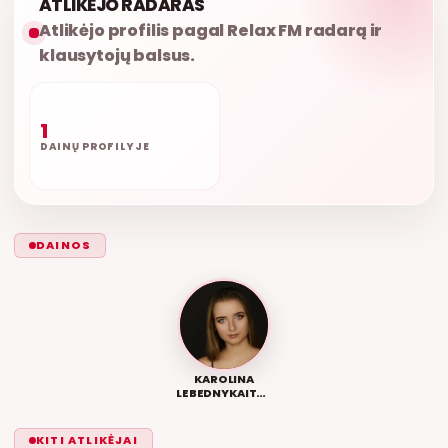
ATLIKĖJO RADARAS
Atlikėjo profilis pagal Relax FM radarą ir
klausytojų balsus.
1
DAINŲ PROFILYJE
DAINOS
KAROLINA
LEBEDNYKAITĖ –
NELAIKYK
KITI ATLIKĖJAI