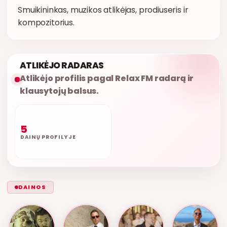
Smuikininkas, muzikos atlikėjas, prodiuseris ir
kompozitorius.
ATLIKĖJO RADARAS
Atlikėjo profilis pagal Relax FM radarą ir
klausytojų balsus.
5
DAINŲ PROFILYJE
DAINOS