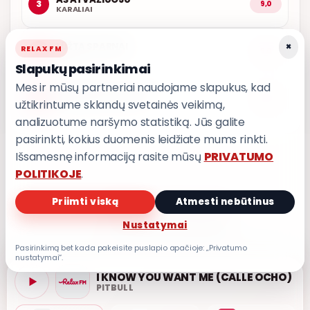
3
9,0
KARALIAI
×
LŪŽTA SPARNAI
RELAX FM
4
9,0
INARA
Slapukų pasirinkimai
Mes ir mūsų partneriai naudojame slapukus, kad
PASKUBĖK VAŽIUOTI
5
9,0
užtikrintume sklandų svetainės veikimą,
T3
analizuotume naršymo statistiką. Jūs galite
pasirinkti, kokius duomenis leidžiate mums rinkti.
Išsamesnę informaciją rasite mūsų
PRIVATUMO
POLITIKOJE
.
Priimti viską
Atmesti nebūtinus
PRIVATUMO POLITIKA
Privatumo nustatymai
Nustatymai
Pasirinkimą bet kada pakeisite puslapio apačioje: „Privatumo
nustatymai“.
I KNOW YOU WANT ME (CALLE OCHO)
PITBULL