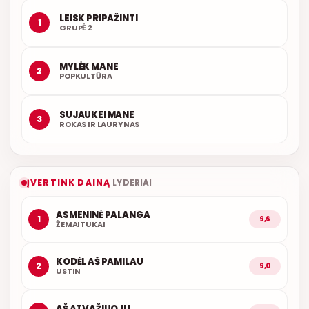
LEISK PRIPAŽINTI
1
GRUPĖ 2
MYLĖK MANE
2
POPKULTŪRA
SUJAUKEI MANE
3
ROKAS IR LAURYNAS
ĮVERTINK DAINĄ
LYDERIAI
ASMENINĖ PALANGA
1
9,6
ŽEMAITUKAI
KODĖL AŠ PAMILAU
2
9,0
USTIN
AŠ ATVAŽIUOJU