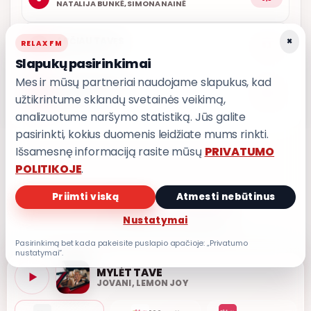
NATALIJA BUNKĖ, SIMONA NAINĖ
×
ARČIAU TAVĘS
RELAX FM
4
9,1
POPKULTŪRA
Slapukų pasirinkimai
Mes ir mūsų partneriai naudojame slapukus, kad
AŠ ATVAŽIUOJU
5
9,0
užtikrintume sklandų svetainės veikimą,
KARALIAI
analizuotume naršymo statistiką. Jūs galite
pasirinkti, kokius duomenis leidžiate mums rinkti.
Išsamesnę informaciją rasite mūsų
PRIVATUMO
POLITIKOJE
.
Priimti viską
Atmesti nebūtinus
PRIVATUMO POLITIKA
Privatumo nustatymai
Nustatymai
Pasirinkimą bet kada pakeisite puslapio apačioje: „Privatumo
nustatymai“.
MYLĖT TAVE
JOVANI, LEMON JOY