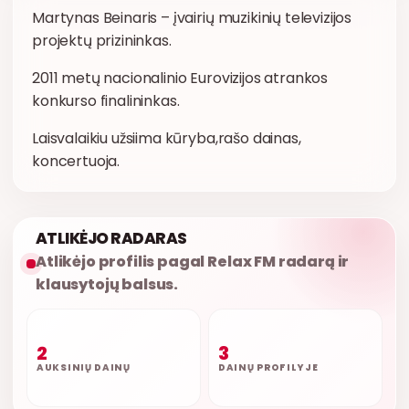
Martynas Beinaris – įvairių muzikinių televizijos
projektų prizininkas.
2011 metų nacionalinio Eurovizijos atrankos
konkurso finalininkas.
Laisvalaikiu užsiima kūryba,rašo dainas,
koncertuoja.
ATLIKĖJO RADARAS
Atlikėjo profilis pagal Relax FM radarą ir
klausytojų balsus.
2
3
AUKSINIŲ DAINŲ
DAINŲ PROFILYJE