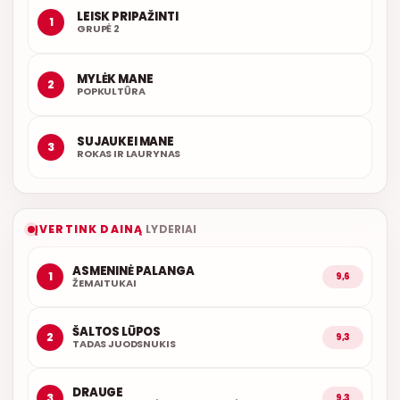
LEISK PRIPAŽINTI
1
GRUPĖ 2
MYLĖK MANE
2
POPKULTŪRA
SUJAUKEI MANE
3
ROKAS IR LAURYNAS
ĮVERTINK DAINĄ
LYDERIAI
ASMENINĖ PALANGA
1
9,6
ŽEMAITUKAI
ŠALTOS LŪPOS
2
9,3
TADAS JUODSNUKIS
DRAUGE
3
9,3