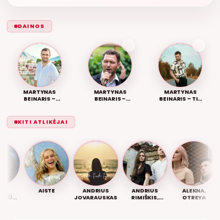
DAINOS
MARTYNAS
MARTYNAS
MARTYNAS
BEINARIS –
BEINARIS –
BEINARIS – TIK
TOBULA
GRAŽUOLE
MUDU
MANO
KITI ATLIKĖJAI
AISTE
ANDRIUS
ANDRIUS
ALEKNA,
ŪTĖ,
JOVARAUSKAS
RIMIŠKIS,
OTREYA
RAMINTA
LIETUVIŠKOS MUZIKOS NAMAI
IUS
RIMIŠKYTĖ