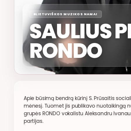
LIETUVIŠKOS MUZIKOS NAMAI
SAULIUS P
RONDO
Apie būsimą bendrą kūrinį S. Prūsaitis socia
mėnesį. Tuomet jis publikavo nuotaikingą nu
grupės RONDO vokalistu Aleksandru Ivanaus
partijas.