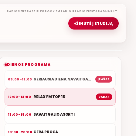
RADIOCENTRAS
ZIP FM
ROCK FM
RADIO R
RADIO FIESTA
RADIJAS.LT
ŽINUTĖ Į STUDIJĄ
RELAX FM TOP 15
ROLANDAS JANAUDIS
ETERYJE
NAUJAS DUETAS RELAX FM ETERYJE
DIENOS PROGRAMA
GERIAUSIA DIENA. SAVAITGALIS
09:00–12:00
ĮRAŠAS
RELAX FM TOP 15
12:00–13:00
DABAR
SAVAITGALIO ASORTI
13:00–18:00
GERA PROGA
18:00–20:00