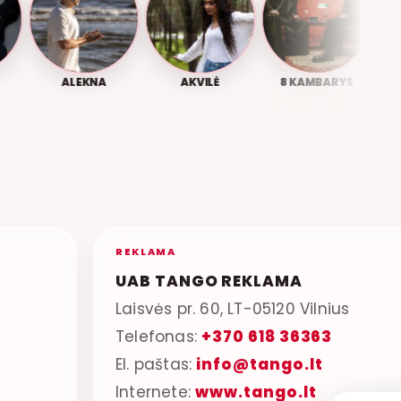
ALEKNA
AKVILĖ
8 KAMBARYS
2KVĖ
REKLAMA
UAB TANGO REKLAMA
Laisvės pr. 60, LT-05120 Vilnius
Telefonas:
+370 618 36363
El. paštas:
info@tango.lt
Internete:
www.tango.lt