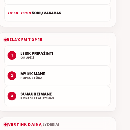
ŠOKIŲ VAKARAS
20:00–23:59
RELAX FM TOP 15
LEISK PRIPAŽINTI
1
GRUPĖ 2
MYLĖK MANE
2
POPKULTŪRA
SUJAUKEI MANE
3
ROKAS IR LAURYNAS
ĮVERTINK DAINĄ
LYDERIAI