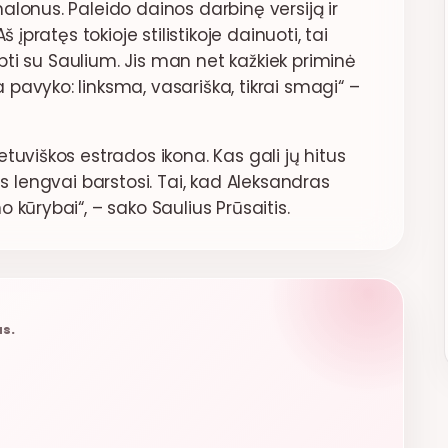
lonus. Paleido dainos darbinę versiją ir
įpratęs tokioje stilistikoje dainuoti, tai
rbti su Saulium. Jis man net kažkiek priminė
pavyko: linksma, vasariška, tikrai smagi“ –
tuviškos estrados ikona. Kas gali jų hitus
tais lengvai barstosi. Tai, kad Aleksandras
kūrybai“, – sako Saulius Prūsaitis.
us.