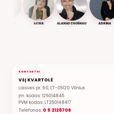
A, W.I
AKWA
ALANAS CHOŠNAU
ADRINA
KONTAKTAI
VšĮ KVARTOLĖ
Laisvės pr. 60, LT-05120 Vilnius
Įm. kodas: 125014845
PVM kodas: LT250148417
Telefonas:
0 5 2128706