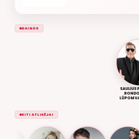
DAINOS
SAULIUS 
RONDO
LŪPOM V
R
KITI ATLIKĖJAI