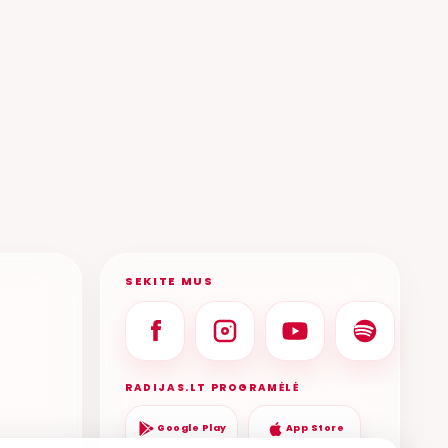
PAVIMAS
ALANAS CHOŠNAU,
ANDRIUS RIMIŠKIS
ALDEGUNDA, ER
LEON SOMOV
SEKITE MUS
RADIJAS.LT PROGRAMĖLĖ
Google Play
App Store