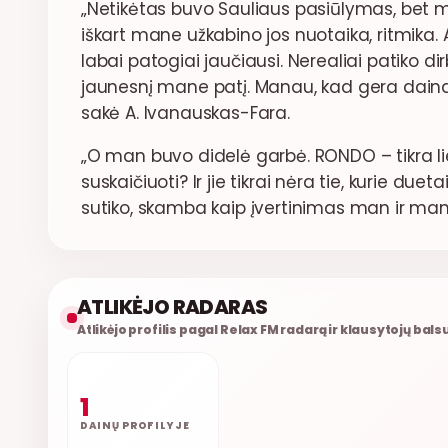
„Netikėtas buvo Sauliaus pasiūlymas, bet ma
iškart mane užkabino jos nuotaika, ritmika. Aš 
labai patogiai jaučiausi. Nerealiai patiko di
jaunesnį mane patį. Manau, kad gera daina 
sakė A. Ivanauskas-Fara.
„O man buvo didelė garbė. RONDO – tikra lie
suskaičiuoti? Ir jie tikrai nėra tie, kurie due
sutiko, skamba kaip įvertinimas man ir mano 
ATLIKĖJO RADARAS
Atlikėjo profilis pagal Relax FM radarą ir klausytojų bals
1
DAINŲ PROFILYJE