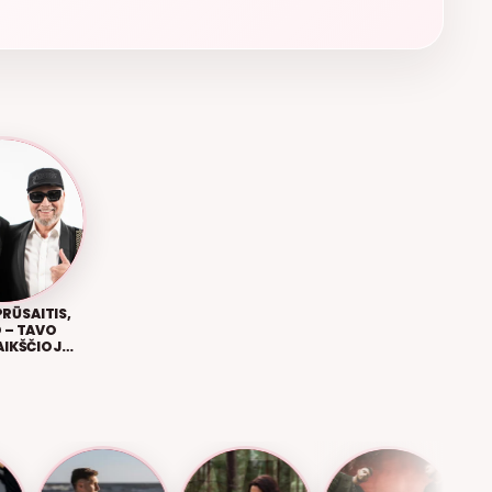
PRŪSAITIS,
 – TAVO
AIKŠČIOJO
ASA