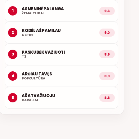
ASMENINĖ PALANGA
1
9,6
ŽEMAITUKAI
KODĖL AŠ PAMILAU
2
9,0
USTIN
PASKUBĖK VAŽIUOTI
3
8,9
T3
ARČIAU TAVĘS
4
8,9
POPKULTŪRA
AŠ ATVAŽIUOJU
5
8,8
KARALIAI