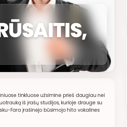
RŪSAITIS,
liniuose tinkluose užsiminė prieš daugiau nei
otrauką iš įrašų studijos, kurioje drauge su
ku-Fara įrašinėjo būsimojo hito vokalines