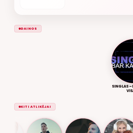
DAINOS
SINGLAS –
VI
KITI ATLIKĖJAI