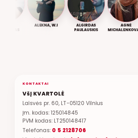
OMAS
ALEKNA, W.I
ALGIRDAS
AGNĖ
AUSKAS
PAULAUSKIS
MICHALENKOVAIT
KONTAKTAI
VšĮ KVARTOLĖ
Laisvės pr. 60, LT-05120 Vilnius
Įm. kodas: 125014845
PVM kodas: LT250148417
Telefonas:
0 5 2128706