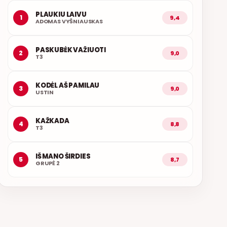
PLAUKIU LAIVU
1
9,4
ADOMAS VYŠNIAUSKAS
PASKUBĖK VAŽIUOTI
2
9,0
T3
KODĖL AŠ PAMILAU
3
9,0
USTIN
KAŽKADA
4
8,8
T3
IŠ MANO ŠIRDIES
5
8,7
GRUPĖ 2