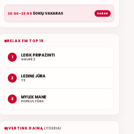
ŠOKIŲ VAKARAS
20:00–23:59
DABAR
RELAX FM TOP 15
LEISK PRIPAŽINTI
1
GRUPĖ 2
LEDINĖ JŪRA
2
T3
MYLĖK MANE
3
POPKULTŪRA
ĮVERTINK DAINĄ
LYDERIAI