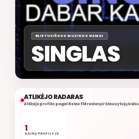
LIETUVIŠKOS MUZIKOS NAMAI
SINGLAS
ATLIKĖJO RADARAS
Atlikėjo profilis pagal Relax FM radarą ir klausytojų bals
1
DAINŲ PROFILYJE