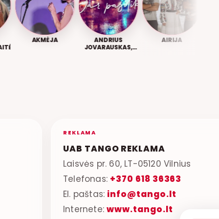
AKMĖJA
ANDRIUS
AIRIJA
ALEKN
Ė
JOVARAUSKAS,
GABI GRACE
REKLAMA
UAB TANGO REKLAMA
Laisvės pr. 60, LT-05120 Vilnius
Telefonas:
+370 618 36363
El. paštas:
info@tango.lt
Internete:
www.tango.lt