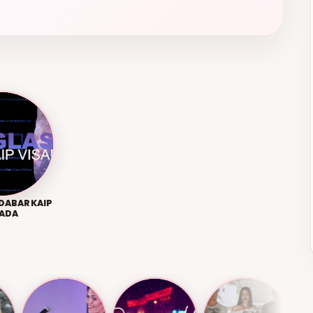
 DABAR KAIP
SADA