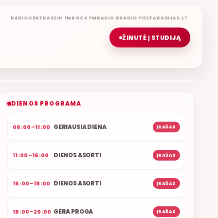
RADIOCENTRAS
ZIP FM
ROCK FM
RADIO R
RADIO FIESTA
RADIJAS.LT
ŽINUTĖ Į STUDIJĄ
ŠOKIŲ VAKARAS
ETERYJE
NAUJAS DUETAS RELAX FM ETERYJE
DIENOS PROGRAMA
GERIAUSIA DIENA
06:00–11:00
ĮRAŠAS
DIENOS ASORTI
11:00–16:00
ĮRAŠAS
DIENOS ASORTI
16:00–18:00
ĮRAŠAS
GERA PROGA
18:00–20:00
ĮRAŠAS