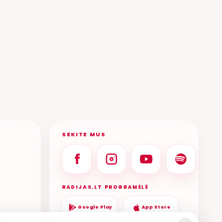
A, OTREYA
AGENTŪRA
AISTE LUKK
ADRINA
SEKITE MUS
RADIJAS.LT PROGRAMĖLĖ
Google Play
App Store