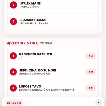
MYLĖK MANE
2
POPKULTŪRA
SUJAUKEI MANE
3
ROKAS IR LAURYNAS
ĮVERTINK DAINĄ
LYDERIAI
PASKUBĖK VAŽIUOTI
1
9,2
T3
JEIGU ŽINAI KO TU NORI
2
9,0
ADOMAS VYŠNIAUSKAS
LŪPOSE TAVO
3
8,9
MANTAS JANKAVIČIUS, MONIKA LINKYTĖ
×
KAŽKADA
RELAX FM
4
8,9
T3