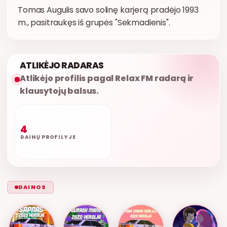
Tomas Augulis savo solinę karjerą pradėjo 1993
m., pasitraukęs iš grupės "Sekmadienis".
ATLIKĖJO RADARAS
Atlikėjo profilis pagal Relax FM radarą ir
klausytojų balsus.
4
DAINŲ PROFILYJE
DAINOS