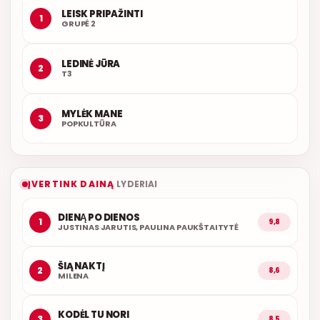
LEISK PRIPAŽINTI
1
GRUPĖ 2
LEDINĖ JŪRA
2
T3
MYLĖK MANE
3
POPKULTŪRA
ĮVERTINK DAINĄ
LYDERIAI
DIENĄ PO DIENOS
1
9,8
JUSTINAS JARUTIS, PAULINA PAUKŠTAITYTĖ
ŠIĄ NAKTĮ
2
8,6
MILENA
KODĖL TU NORI
3
8,5