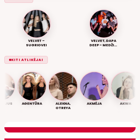
VELVET –
VELVET, DAPA
SUGRIOVEI
DEEP – MEDŽIAI
MELAGIAI
KITI ATLIKĖJAI
IJUS
AGENTŪRA
ALEKNA,
AKMĖJA
AKWA
OTREYA
M
LIETUVIŠKOS MUZIKOS NAMAI
ETERYJE