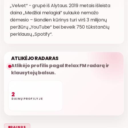
„Velvet“ - grupė iš Alytaus. 2019 metais išleista
daina „Medžiai melagiai” sulaukė nemažo
dėmesio – šiandien kūrinys turi virš 3 milijonų
peržiūrų „YouTube“ bei beveik 750 tūkstančių
perklausų „Spotify“.
ATLIKĖJO RADARAS
Atlikėjo profilis pagal Relax FM radarą ir
klausytojų balsus.
2
DAINŲ PROFILYJE
DAINOS