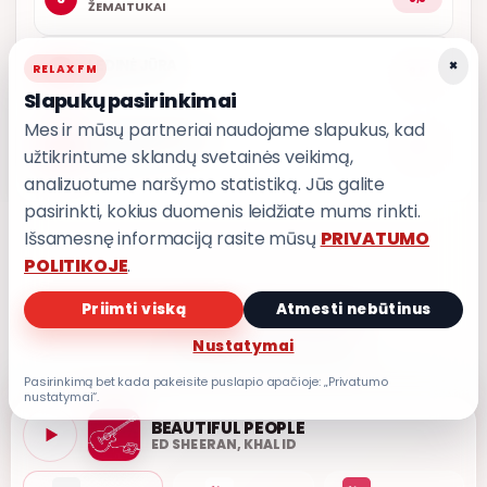
ŽEMAITUKAI
×
LEDINĖ JŪRA
RELAX FM
4
8,5
T3
Slapukų pasirinkimai
Mes ir mūsų partneriai naudojame slapukus, kad
LEISK PRIPAŽINTI
5
8,5
užtikrintume sklandų svetainės veikimą,
GRUPĖ 2
analizuotume naršymo statistiką. Jūs galite
pasirinkti, kokius duomenis leidžiate mums rinkti.
Išsamesnę informaciją rasite mūsų
PRIVATUMO
POLITIKOJE
.
Priimti viską
Atmesti nebūtinus
PRIVATUMO POLITIKA
Privatumo nustatymai
Nustatymai
Pasirinkimą bet kada pakeisite puslapio apačioje: „Privatumo
nustatymai“.
BEAUTIFUL PEOPLE
ED SHEERAN, KHALID