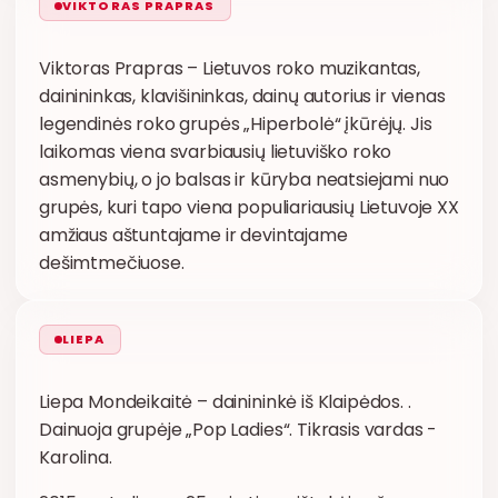
VIKTORAS PRAPRAS
Viktoras Prapras – Lietuvos roko muzikantas,
dainininkas, klavišininkas, dainų autorius ir vienas
legendinės roko grupės „Hiperbolė“ įkūrėjų. Jis
laikomas viena svarbiausių lietuviško roko
asmenybių, o jo balsas ir kūryba neatsiejami nuo
grupės, kuri tapo viena populiariausių Lietuvoje XX
amžiaus aštuntajame ir devintajame
dešimtmečiuose.
LIEPA
Liepa Mondeikaitė – dainininkė iš Klaipėdos. .
Dainuoja grupėje „Pop Ladies“. Tikrasis vardas -
Karolina.