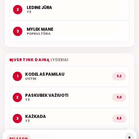
LEDINĖ JŪRA
2
T3
MYLĖK MANE
3
POPKULTŪRA
ĮVERTINK DAINĄ
LYDERIAI
KODĖL AŠ PAMILAU
1
9,2
USTIN
PASKUBĖK VAŽIUOTI
2
9,0
T3
KAŽKADA
3
8,8
T3
×
ARČIAU TAVĘS
RELAX FM