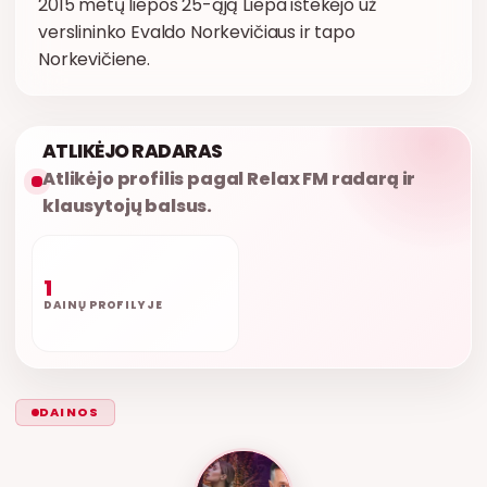
2015 metų liepos 25-ąją Liepa ištekėjo už
verslininko Evaldo Norkevičiaus ir tapo
Norkevičiene.
ATLIKĖJO RADARAS
Atlikėjo profilis pagal Relax FM radarą ir
klausytojų balsus.
1
DAINŲ PROFILYJE
DAINOS