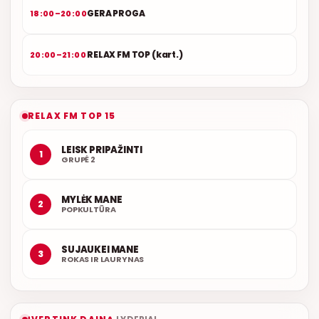
GERA PROGA
18:00–20:00
RELAX FM TOP (kart.)
20:00–21:00
RELAX FM TOP 15
LEISK PRIPAŽINTI
1
GRUPĖ 2
MYLĖK MANE
2
POPKULTŪRA
SUJAUKEI MANE
3
ROKAS IR LAURYNAS