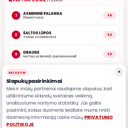
ĮVERTINK DAINĄ
LYDERIAI
ASMENINĖ PALANGA
1
9,6
ŽEMAITUKAI
ŠALTOS LŪPOS
2
9,3
TADAS JUODSNUKIS
DRAUGE
3
9,3
NATALIJA BUNKĖ, SIMONA NAINĖ
×
ARČIAU TAVĘS
RELAX FM
4
9,1
POPKULTŪRA
Slapukų pasirinkimai
Mes ir mūsų partneriai naudojame slapukus, kad
AŠ ATVAŽIUOJU
5
9,0
užtikrintume sklandų svetainės veikimą,
KARALIAI
analizuotume naršymo statistiką. Jūs galite
pasirinkti, kokius duomenis leidžiate mums rinkti.
Išsamesnę informaciją rasite mūsų
PRIVATUMO
POLITIKOJE
.