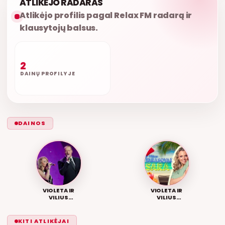
ATLIKĖJO RADARAS
Atlikėjo profilis pagal Relax FM radarą ir
klausytojų balsus.
2
DAINŲ PROFILYJE
DAINOS
VIOLETA IR
VIOLETA IR
VILIUS
VILIUS
TARASOVAI – AŠ
TARASOVAI –
TAIP MYLIU
VASARA
KITI ATLIKĖJAI