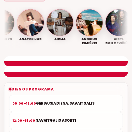
ARYS
ANATOLIJUS
AIRIJA
ANDRIUS
AISTĖ
RIMIŠKIS
SMILGEVIČIŪTĖ,
ROKAS
LIETUVIŠKOS MUZIKOS NAMAI
RADZEVIČIUS
ETERYJE
NAUJAS DUETAS RELAX FM ETERYJE
DIENOS PROGRAMA
GERIAUSIA DIENA. SAVAITGALIS
09:00–12:00
SAVAITGALIO ASORTI
12:00–18:00