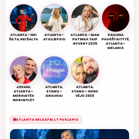
ATLANTA – NEI
ATLANTA –
ATLANTA – MAN
PAULINA
ŠILTA, NEI ŠALTA
ATSILIEPSIU
PATINKA TAIP
PAUKŠTAITYTĖ,
GYVENT 2025
ATLANTA –
MELAGIS
JOVANI,
ATLANTA,
ATLANTA,
ATLANTA –
STANO –
STANO – GERO
MERGAITĖS
DRAUGAI
VĖJO 2020
NORI MYLĖT
ATLANTA RELAXFM.LT PUSLAPIS