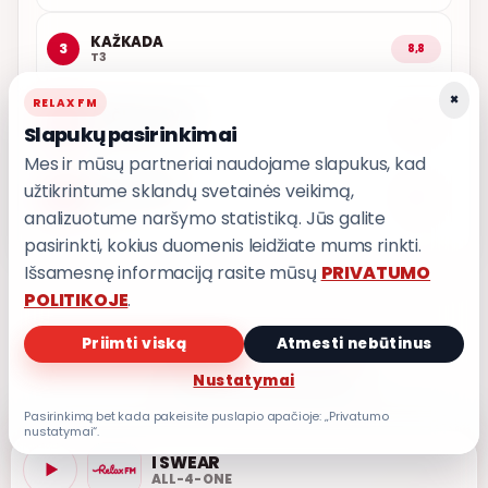
KAŽKADA
3
8,8
T3
×
RELAX FM
ARČIAU TAVĘS
4
8,7
Slapukų pasirinkimai
POPKULTŪRA
Mes ir mūsų partneriai naudojame slapukus, kad
užtikrintume sklandų svetainės veikimą,
LEDINĖ JŪRA
5
8,6
T3
analizuotume naršymo statistiką. Jūs galite
pasirinkti, kokius duomenis leidžiate mums rinkti.
Išsamesnę informaciją rasite mūsų
PRIVATUMO
POLITIKOJE
.
Priimti viską
Atmesti nebūtinus
PRIVATUMO POLITIKA
Privatumo nustatymai
Nustatymai
Pasirinkimą bet kada pakeisite puslapio apačioje: „Privatumo
nustatymai“.
I SWEAR
ALL-4-ONE