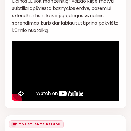
Dainos „Duok man ženklą“ vaizdo klipe matyti
subtiliai apšviesta bažnyčios erdvė, pažemiui
sklendžiantis rūkas ir įspūdingas vizualinis
sprendimas, kuris dar labiau sustiprina pakylėtą
kūrinio nuotaiką.
KITOS ATLANTA DAINOS