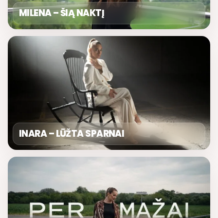
MILENA – ŠIĄ NAKTĮ
INARA – LŪŽTA SPARNAI