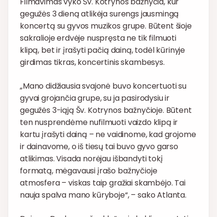
Filmavimas vyko Šv. Kotrynos bažnyčia, kur
gegužės 3 dieną atlikėja surengs jausmingą
koncertą su gyvos muzikos grupe. Būtent šioje
sakralioje erdvėje nuspręsta ne tik filmuoti
klipą, bet ir įrašyti pačią dainą, todėl kūrinyje
girdimas tikras, koncertinis skambesys.
„Mano didžiausia svajonė buvo koncertuoti su
gyvai grojančia grupe, su ja pasirodysiu ir
gegužės 3-iąją Šv. Kotrynos bažnyčioje. Būtent
ten nusprendėme nufilmuoti vaizdo klipą ir
kartu įrašyti dainą – ne vaidinome, kad grojome
ir dainavome, o iš tiesų tai buvo gyvo garso
atlikimas. Visada norėjau išbandyti tokį
formatą, mėgavausi įrašo bažnyčioje
atmosfera – viskas taip gražiai skambėjo. Tai
nauja spalva mano kūryboje“, – sako Atlanta.