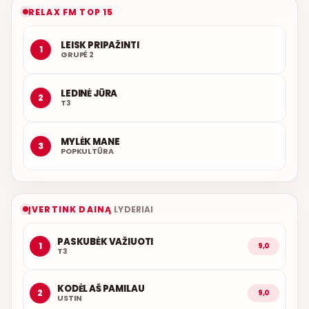
RELAX FM TOP 15
LEISK PRIPAŽINTI
1
GRUPĖ 2
LEDINĖ JŪRA
2
T3
MYLĖK MANE
3
POPKULTŪRA
ĮVERTINK DAINĄ
LYDERIAI
PASKUBĖK VAŽIUOTI
1
9,0
T3
KODĖL AŠ PAMILAU
2
9,0
USTIN