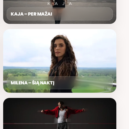
KAJA – PER MAŽAI
MILENA – ŠIĄ NAKTĮ