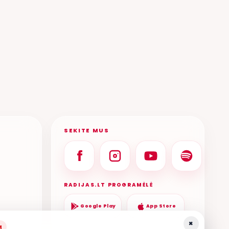
SEKITE MUS
RADIJAS.LT PROGRAMĖLĖ
Google Play
App Store
×
M