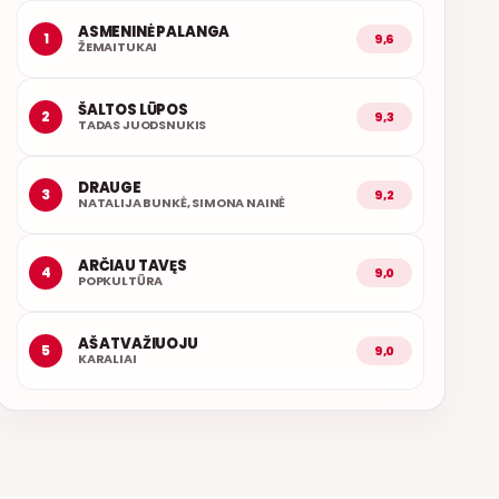
ASMENINĖ PALANGA
1
9,6
ŽEMAITUKAI
ŠALTOS LŪPOS
2
9,3
TADAS JUODSNUKIS
DRAUGE
3
9,2
NATALIJA BUNKĖ, SIMONA NAINĖ
ARČIAU TAVĘS
4
9,0
POPKULTŪRA
AŠ ATVAŽIUOJU
5
9,0
KARALIAI