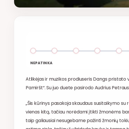
NEPATINKA
Atlikėjas ir muzikos prodiuseris Dangs pristato 
Pamiršt“. Su juo duete pasirodo Audrius Petra
„Šis kūrinys pasakoja skaudaus susitaikymo su re
vienas kitą, tačiau norėdami įtikti žmonėms ba
taip galiausiai nesugebame pažinti žmonių tokių, 