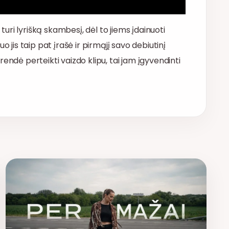
ri lyrišką skambesį, dėl to jiems įdainuoti
o jis taip pat įrašė ir pirmąjį savo debiutinį
endė perteikti vaizdo klipu, tai jam įgyvendinti