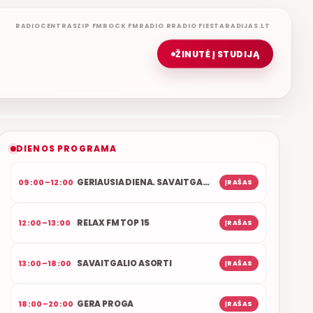
RADIOCENTRAS
ZIP FM
ROCK FM
RADIO R
RADIO FIESTA
RADIJAS.LT
ŽINUTĖ Į STUDIJĄ
ŠOKIŲ VAKARAS
ETERYJE
NAUJAS DUETAS RELAX FM ETERYJE
DIENOS PROGRAMA
GERIAUSIA DIENA. SAVAITGALIS
09:00–12:00
ĮRAŠAS
RELAX FM TOP 15
12:00–13:00
ĮRAŠAS
SAVAITGALIO ASORTI
13:00–18:00
ĮRAŠAS
GERA PROGA
18:00–20:00
ĮRAŠAS