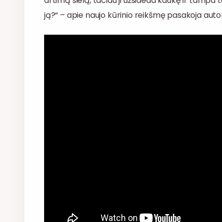
artimą sielą, tačiau ji užsideda kaukę ir tampa tu
ją?“ – apie naujo kūrinio reikšmę pasakoja autor