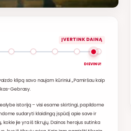
ĮVERTINK DAINĄ
DIEVINU!
vaizdo klipą savo naujam kūriniui „Pamiršau kaip
uskas-Gebrasy.
alybe istoriją – visi esame skirtingi, papildome
ndome sudaryti klaidingą įspūdį apie save ir
kokie jie yra iš tikrųjų. Dainos herojus sutinka