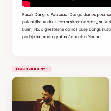
Pasak Dangiro Petraičio-Dangs, dainos posmai tu
puikiai tiko Audrius Petrauskas-Gebrasy, su kuriu
kūrinį. Na, o griežtesnę dainos pusę Dangs nuspr
padėjo kinematografas Gabrielius Riauba.
GALI SUDOMINTI