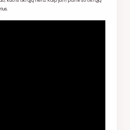
o, kuo iš tikrųjų nėra. Kaip jam pamiršti tikrąją
ius.