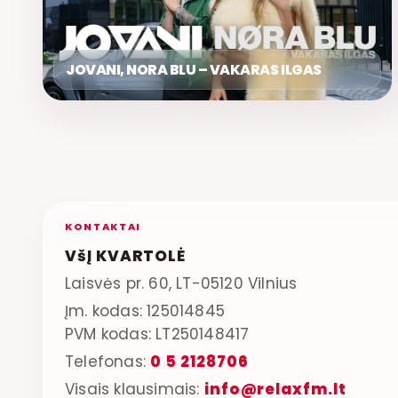
JOVANI, NORA BLU – VAKARAS ILGAS
KONTAKTAI
VšĮ KVARTOLĖ
Laisvės pr. 60, LT-05120 Vilnius
Įm. kodas: 125014845
PVM kodas: LT250148417
Telefonas:
0 5 2128706
Visais klausimais:
info@relaxfm.lt