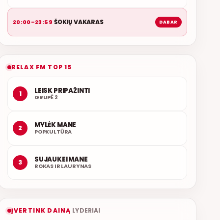
ŠOKIŲ VAKARAS
20:00–23:59
DABAR
RELAX FM TOP 15
LEISK PRIPAŽINTI
1
GRUPĖ 2
MYLĖK MANE
2
POPKULTŪRA
SUJAUKEI MANE
3
ROKAS IR LAURYNAS
ĮVERTINK DAINĄ
LYDERIAI