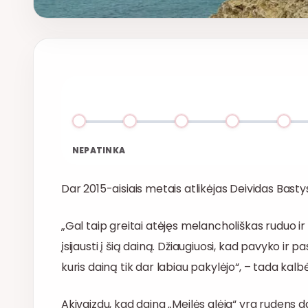
NEPATINKA
Dar 2015-aisiais metais atlikėjas Deividas Bastys
„Gal taip greitai atėjęs melancholiškas ruduo ir
įsijausti į šią dainą. Džiaugiuosi, kad pavyko ir 
kuris dainą tik dar labiau pakylėjo“, – tada kal
Akivaizdu, kad daina „Meilės alėja“ yra rudens da