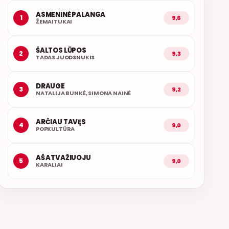
ASMENINĖ PALANGA
1
9,6
ŽEMAITUKAI
ŠALTOS LŪPOS
2
9,3
TADAS JUODSNUKIS
DRAUGE
3
9,2
NATALIJA BUNKĖ, SIMONA NAINĖ
ARČIAU TAVĘS
4
9,0
POPKULTŪRA
AŠ ATVAŽIUOJU
5
9,0
KARALIAI