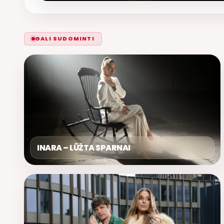
GALI SUDOMINTI
INARA – LŪŽTA SPARNAI