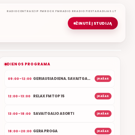
RADIOCENTRAS
ZIP FM
ROCK FM
RADIO R
RADIO FIESTA
RADIJAS.LT
ŽINUTĖ Į STUDIJĄ
ŠOKIŲ VAKARAS
ETERYJE
NAUJAS DUETAS RELAX FM ETERYJE
DIENOS PROGRAMA
GERIAUSIA DIENA. SAVAITGALIS
09:00–12:00
ĮRAŠAS
RELAX FM TOP 15
12:00–13:00
ĮRAŠAS
SAVAITGALIO ASORTI
13:00–18:00
ĮRAŠAS
GERA PROGA
18:00–20:00
ĮRAŠAS