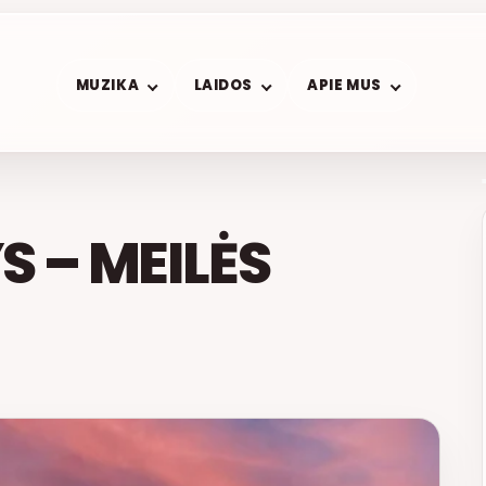
MUZIKA
LAIDOS
APIE MUS
S – MEILĖS