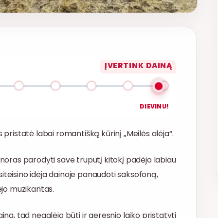
ĮVERTINK DAINĄ
DIEVINU!
 pristatė labai romantišką kūrinį „Meilės alėja“.
 noras parodyti save truputį kitokį padėjo labiau
pasiteisino idėja dainoje panaudoti saksofoną,
bėjo muzikantas.
ina, tad negalėjo būti ir geresnio laiko pristatyti