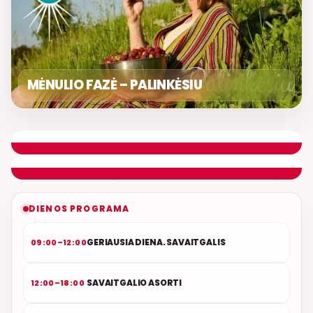
MĖNULIO FAZĖ – PALINKĖSIU
LIETUVIŠKOS MUZIKOS NAMAI
ETERYJE
NAUJAS DUETAS RELAX FM ETERYJE
DIENOS PROGRAMA
GERIAUSIA DIENA. SAVAITGALIS
09:00–12:00
SAVAITGALIO ASORTI
12:00–18:00