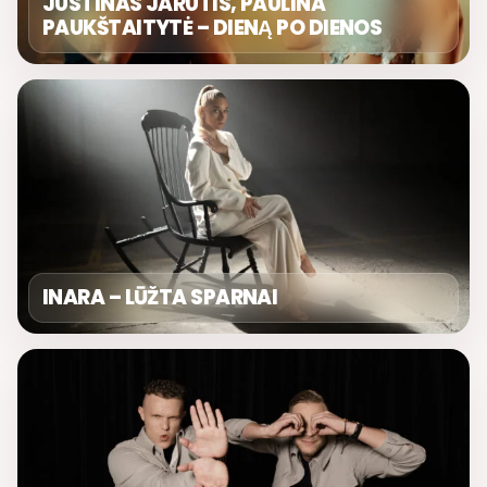
JUSTINAS JARUTIS, PAULINA
PAUKŠTAITYTĖ – DIENĄ PO DIENOS
INARA – LŪŽTA SPARNAI