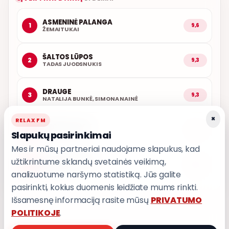
ASMENINĖ PALANGA
1
9,6
ŽEMAITUKAI
ŠALTOS LŪPOS
2
9,3
TADAS JUODSNUKIS
DRAUGE
3
9,3
NATALIJA BUNKĖ, SIMONA NAINĖ
×
RELAX FM
ARČIAU TAVĘS
4
9,1
Slapukų pasirinkimai
POPKULTŪRA
Mes ir mūsų partneriai naudojame slapukus, kad
užtikrintume sklandų svetainės veikimą,
AŠ ATVAŽIUOJU
5
9,0
KARALIAI
analizuotume naršymo statistiką. Jūs galite
pasirinkti, kokius duomenis leidžiate mums rinkti.
Išsamesnę informaciją rasite mūsų
PRIVATUMO
POLITIKOJE
.