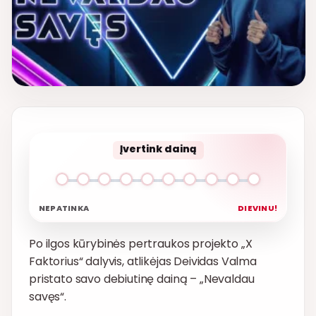
Įvertink dainą
NEPATINKA
DIEVINU!
Po ilgos kūrybinės pertraukos projekto „X
Faktorius“ dalyvis, atlikėjas Deividas Valma
pristato savo debiutinę dainą – „Nevaldau
savęs“.