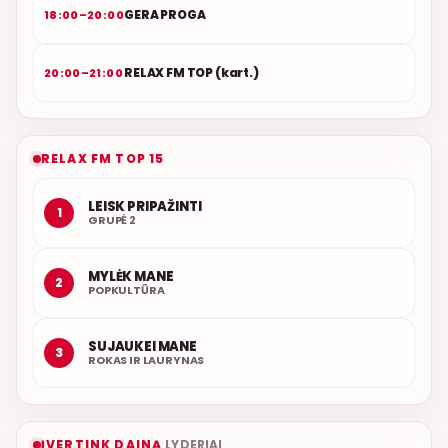
GERA PROGA
18:00–20:00
RELAX FM TOP (kart.)
20:00–21:00
RELAX FM TOP 15
LEISK PRIPAŽINTI
1
GRUPĖ 2
MYLĖK MANE
2
POPKULTŪRA
SUJAUKEI MANE
3
ROKAS IR LAURYNAS
ĮVERTINK DAINĄ
LYDERIAI