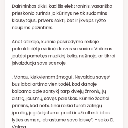
Dainininkas tikisi, kad šis elektroninis, vasariško
prieskonio turintis jo kūrinys ne tik sudomins
klausytojus, privers šokti, bet ir įkvėps ryžto
naujoms pažintims.
Anot atlikėjo, kūrinio pasirodymo reikėjo
palaukti dėl jo vidinės kovos su savimi. Vaikinas
jautėsi pametęs muzikinį kelią, nežinojo, ar tikrai
įsivaizduoja save scenoje.
„Manau, kiekvienam žmogui „Nevaldau savęs“
bus labai artima vien todėl, kad dainoje
kalbama apie santykį tarp dviejų žmonių, jų
aistrą, jausmų, savęs paieškas. Kūrinio žodžiai
primins, kad nebūtinai reikia turėti žalingų
įpročių, jog išdrįstume prieiti ir užkalbinti kitos
lyties asmenį, atrastume savo laisvę“, – sako D.
Valma.