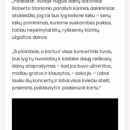
„Pėdsakai“, kurioje nuguls dainų autoriaus
Roberto Stanionio parašyti kūriniai, dainininkas
atskleidžia, jog tai bus lyg kelionė laiku – senų
laikų priminimas, kuriame suskambės puikios,
tačiau nepelnytai kitų, ryškesnių kūrinių
užgožtos dainos.
„Ši plokštelė, o kartu ir visas koncertinis turas,
bus lyg tų nuostabių ir kadaise daug reiškusių
dainų atsiprašymas – kad jos buvo užmirštos,
mažiau grotos ir klausytos, – sako jis. – Labai
laukiu šių koncertų ir labai visus kviečiu ateiti,
prisiminti, paklausyti ir padainuoti kartu.“