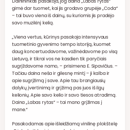
Dainininkas pasakoja, jog daina „Labas rytas“
gimė dar tuomet, kai jis grodavo grupėje „Coda“
– tai buvo viena iš dainų, su kuriomis jis pradėjo
savo muzikinį kelią.
„Viena vertus, kūrinys pasakoja intensyvaus
tuometinio gyvenimo tempo istoriją, kuomet
daug koncertuodavome, važinėdavome po visą
Lietuvą, ir tikrai vos ne kasdien tik paryčiais
sugrįždavome namo, – prisimena E. Sipavičius. –
Tačiau daina neša ir gilesnę mintį – ji kalba ir
apie sugrįžimą į save. Apie tau brangiausių
dalykų įvertinimą ir grįžimą pas juos iš ilgų
kelionių. Apie savo kelio ir savo tiesos atradimą.
Daina „Labas rytas“ – tai mano grįžimas į
mane.“
Pasakodamas apie išleidžiamą vinilinę plokštelę