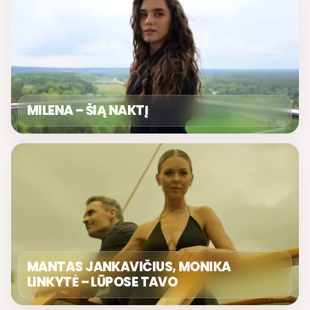
MILENA – ŠIĄ NAKTĮ
MANTAS JANKAVIČIUS, MONIKA
LINKYTĖ – LŪPOSE TAVO