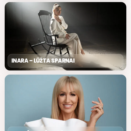
INARA – LŪŽTA SPARNAI