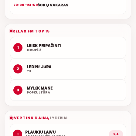
ŠOKIŲ VAKARAS
20:00–23:59
RELAX FM TOP 15
LEISK PRIPAŽINTI
1
GRUPĖ 2
LEDINĖ JŪRA
2
T3
MYLĖK MANE
3
POPKULTŪRA
ĮVERTINK DAINĄ
LYDERIAI
PLAUKIU LAIVU
1
9,4