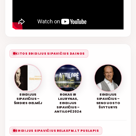
KITOS EGIDIJUS SIPAVIČIUS DAINOS
EGIDIJUS
ROKAS IR
EGIDIJUS
SIPAVIČIUS –
LAURYNAS,
SIPAVIČIUS –
ŠIRDIES GELMĖJ
EGIDIJUS
SENO UOSTO
SIPAVIČIUS –
ŠVYTURYS
ANTILOPĖ 2024
EGIDIJUS SIPAVIČIUS RELAXFM.LT PUSLAPIS