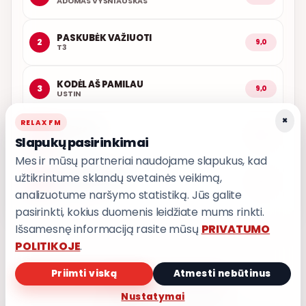
ADOMAS VYŠNIAUSKAS
PASKUBĖK VAŽIUOTI
2
9,0
T3
KODĖL AŠ PAMILAU
3
9,0
USTIN
×
RELAX FM
KAŽKADA
4
8,8
Slapukų pasirinkimai
T3
Mes ir mūsų partneriai naudojame slapukus, kad
užtikrintume sklandų svetainės veikimą,
IŠ MANO ŠIRDIES
5
8,7
GRUPĖ 2
analizuotume naršymo statistiką. Jūs galite
pasirinkti, kokius duomenis leidžiate mums rinkti.
Išsamesnę informaciją rasite mūsų
PRIVATUMO
POLITIKOJE
.
Priimti viską
Atmesti nebūtinus
PRIVATUMO POLITIKA
Privatumo nustatymai
Nustatymai