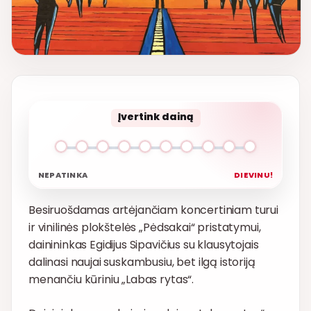
Įvertink dainą
NEPATINKA
DIEVINU!
Besiruošdamas artėjančiam koncertiniam turui
ir vinilinės plokštelės „Pėdsakai“ pristatymui,
dainininkas Egidijus Sipavičius su klausytojais
dalinasi naujai suskambusiu, bet ilgą istoriją
menančiu kūriniu „Labas rytas“.