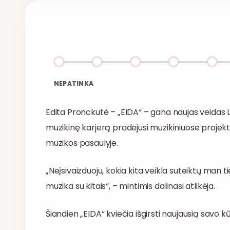
NEPATINKA
Edita Pronckutė – „EIDA“ – gana naujas veidas 
muzikinę karjerą pradėjusi muzikiniuose projekt
muzikos pasaulyje.
„Neįsivaizduoju, kokia kita veikla suteiktų man 
muzika su kitais“, – mintimis dalinasi atlikėja.
Šiandien „EIDA“ kviečia išgirsti naujausią savo kūr