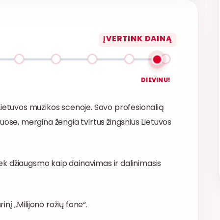
ĮVERTINK DAINĄ
DIEVINU!
Lietuvos muzikos scenoje. Savo profesionalią
uose, mergina žengia tvirtus žingsnius Lietuvos
tiek džiaugsmo kaip dainavimas ir dalinimasis
inį „Milijono rožių fone“.