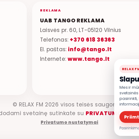
REKLAMA
UAB TANGO REKLAMA
Laisvės pr. 60, LT-05120 Vilnius
Telefonas:
+370 618 36363
El. paštas:
info@tango.lt
Internete:
www.tango.lt
RELAX F
Slapu
Mes ir mū
svetainės 
pasirinkti
© RELAX FM 2026 visos teisės saugomos.
informaci
dodami svetainę sutinkate su
PRIVATUMO POLI
Priimt
Privatumo nustatymai
Pasirinkimą