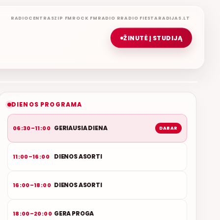
RADIOCENTRAS
ZIP FM
ROCK FM
RADIO R
RADIO FIESTA
RADIJAS.LT
ŽINUTĖ Į STUDIJĄ
GERIAUSIA DIENA
ETERYJE
NAUJAS DUETAS RELAX FM ETERYJE
DIENOS PROGRAMA
GERIAUSIA DIENA
06:30–11:00
DABAR
DIENOS ASORTI
11:00–16:00
DIENOS ASORTI
16:00–18:00
GERA PROGA
18:00–20:00