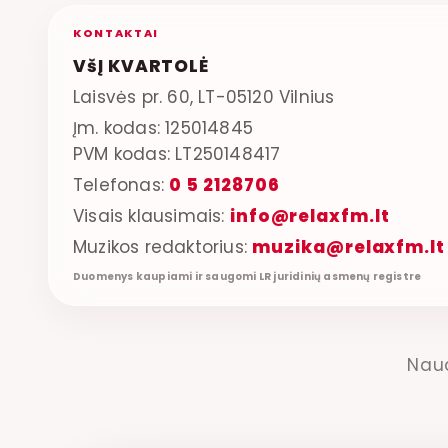
KONTAKTAI
VšĮ KVARTOLĖ
Laisvės pr. 60, LT-05120 Vilnius
Įm. kodas: 125014845
PVM kodas: LT250148417
Telefonas:
0 5 2128706
Visais klausimais:
info@relaxfm.lt
Muzikos redaktorius:
muzika@relaxfm.lt
Duomenys kaupiami ir saugomi LR juridinių asmenų registre
Nau