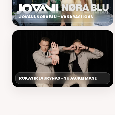
JOVANI, NORA BLU – VAKARAS ILGAS
ROKAS IR LAURYNAS – SUJAUKEI MANE