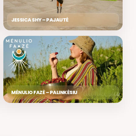
JESSICA SHY – PAJAUTĖ
MĖNULIO FAZĖ – PALINKĖSIU