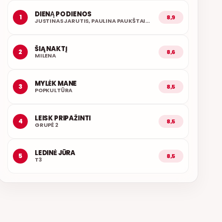
DIENĄ PO DIENOS
1
8,9
JUSTINAS JARUTIS, PAULINA PAUKŠTAITYTĖ
ŠIĄ NAKTĮ
2
8,6
MILENA
MYLĖK MANE
3
8,5
POPKULTŪRA
LEISK PRIPAŽINTI
4
8,5
GRUPĖ 2
LEDINĖ JŪRA
5
8,5
T3