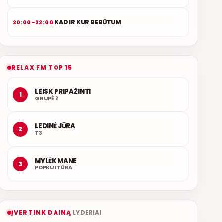
KAD IR KUR BEBŪTUM
20:00–22:00
RELAX FM TOP 15
LEISK PRIPAŽINTI
1
GRUPĖ 2
LEDINĖ JŪRA
2
T3
MYLĖK MANE
3
POPKULTŪRA
ĮVERTINK DAINĄ
LYDERIAI