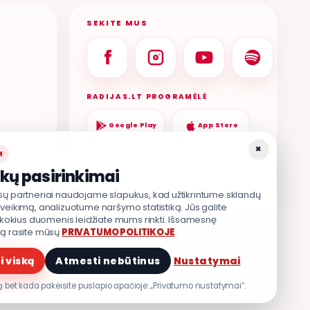
SEKITE MUS
RADIJAS.LT PROGRAMĖLĖ
Google Play
App Store
×
M
kų pasirinkimai
sų partneriai naudojame slapukus, kad užtikrintume sklandų
veikimą, analizuotume naršymo statistiką. Jūs galite
, kokius duomenis leidžiate mums rinkti. Išsamesnę
ją rasite mūsų
PRIVATUMO POLITIKOJE
.
TIKA
.
i viską
Atmesti nebūtinus
Nustatymai
 bet kada pakeisite puslapio apačioje: „Privatumo nustatymai“.