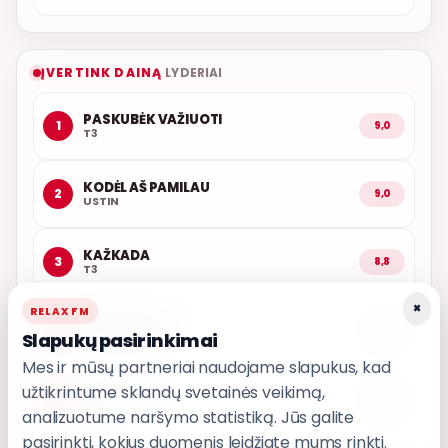
ĮVERTINK DAINĄ
LYDERIAI
PASKUBĖK VAŽIUOTI
1
9,0
T3
KODĖL AŠ PAMILAU
2
9,0
USTIN
KAŽKADA
3
8,8
T3
×
RELAX FM
ARČIAU TAVĘS
4
8,7
Slapukų pasirinkimai
POPKULTŪRA
Mes ir mūsų partneriai naudojame slapukus, kad
užtikrintume sklandų svetainės veikimą,
LEDINĖ JŪRA
5
8,6
T3
analizuotume naršymo statistiką. Jūs galite
pasirinkti, kokius duomenis leidžiate mums rinkti.