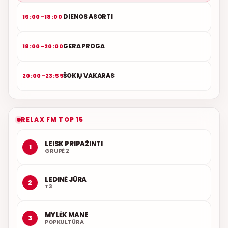
DIENOS ASORTI
16:00–18:00
GERA PROGA
18:00–20:00
ŠOKIŲ VAKARAS
20:00–23:59
RELAX FM TOP 15
LEISK PRIPAŽINTI
1
GRUPĖ 2
LEDINĖ JŪRA
2
T3
MYLĖK MANE
3
POPKULTŪRA