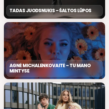
TADAS JUODSNUKIS – ŠALTOS LŪPOS
AGNĖ MICHALENKOVAITĖ – TU MANO
MINTYSE