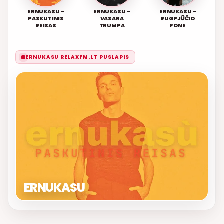
ERNUKASU –
ERNUKASU –
ERNUKASU –
PASKUTINIS
VASARA
RUGPJŪČIO
REISAS
TRUMPA
FONE
ERNUKASU RELAXFM.LT PUSLAPIS
ERNUKASU