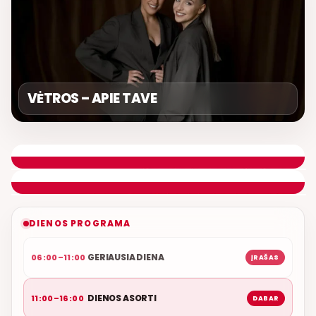
VĖTROS – APIE TAVE
DIENOS ASORTI
REMIGIJUS LUKOČIUS
ETERYJE
NAUJAS DUETAS RELAX FM ETERYJE
DIENOS PROGRAMA
GERIAUSIA DIENA
06:00–11:00
ĮRAŠAS
DIENOS ASORTI
11:00–16:00
DABAR