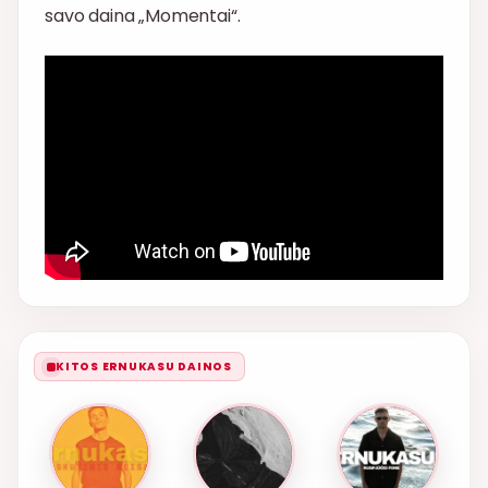
savo daina „Momentai“.
KITOS ERNUKASU DAINOS