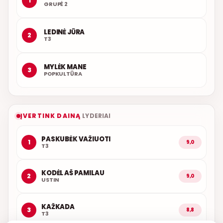
1
GRUPĖ 2
LEDINĖ JŪRA
2
T3
MYLĖK MANE
3
POPKULTŪRA
ĮVERTINK DAINĄ
LYDERIAI
PASKUBĖK VAŽIUOTI
1
9,0
T3
KODĖL AŠ PAMILAU
2
9,0
USTIN
KAŽKADA
3
8,8
T3