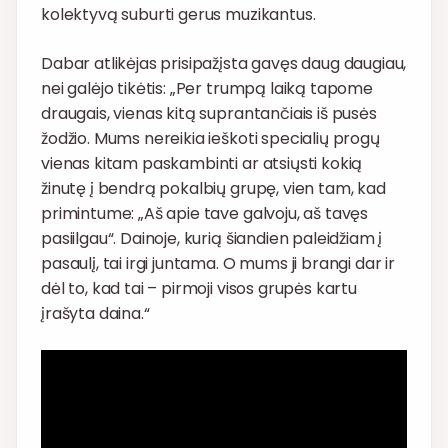
kolektyvą suburti gerus muzikantus.
Dabar atlikėjas prisipažįsta gavęs daug daugiau,
nei galėjo tikėtis: „Per trumpą laiką tapome
draugais, vienas kitą suprantančiais iš pusės
žodžio. Mums nereikia ieškoti specialių progų
vienas kitam paskambinti ar atsiųsti kokią
žinutę į bendrą pokalbių grupę, vien tam, kad
primintume: „Aš apie tave galvoju, aš tavęs
pasiilgau“. Dainoje, kurią šiandien paleidžiam į
pasaulį, tai irgi juntama. O mums ji brangi dar ir
dėl to, kad tai – pirmoji visos grupės kartu
įrašyta daina.“