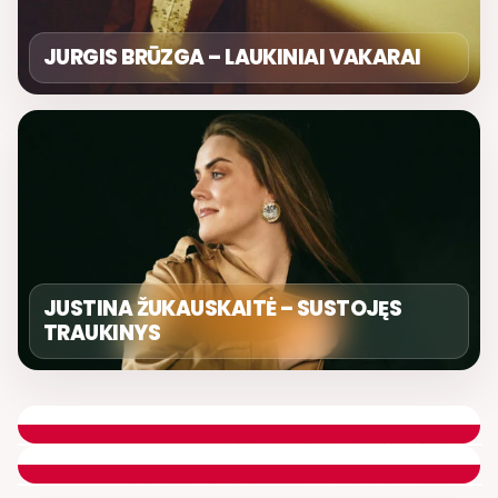
JURGIS BRŪZGA – LAUKINIAI VAKARAI
JUSTINA ŽUKAUSKAITĖ – SUSTOJĘS
TRAUKINYS
DIENOS ASORTI
REMIGIJUS LUKOČIUS
ETERYJE