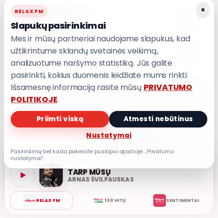
×
RELAX FM
ARČIAU TAVĘS
4
8,7
Slapukų pasirinkimai
POPKULTŪRA
Mes ir mūsų partneriai naudojame slapukus, kad
užtikrintume sklandų svetainės veikimą,
LEDINĖ JŪRA
5
8,6
T3
analizuotume naršymo statistiką. Jūs galite
pasirinkti, kokius duomenis leidžiate mums rinkti.
Išsamesnę informaciją rasite mūsų
PRIVATUMO
POLITIKOJE
.
Priimti viską
Atmesti nebūtinus
PRIVATUMO POLITIKA
Nustatymai
Privatumo nustatymai
Pasirinkimą bet kada pakeisite puslapio apačioje: „Privatumo
nustatymai“.
TARP MŪSŲ
ARNAS ŠVILPAUSKAS