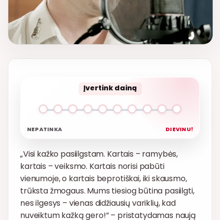
Įvertink dainą
NEPATINKA
DIEVINU!
„Visi kažko pasiilgstam. Kartais – ramybės,
kartais – veiksmo. Kartais norisi pabūti
vienumoje, o kartais beprotiškai, iki skausmo,
trūksta žmogaus. Mums tiesiog būtina pasiilgti,
nes ilgesys – vienas didžiausių variklių, kad
nuveiktum kažką gero!” – pristatydamas naują