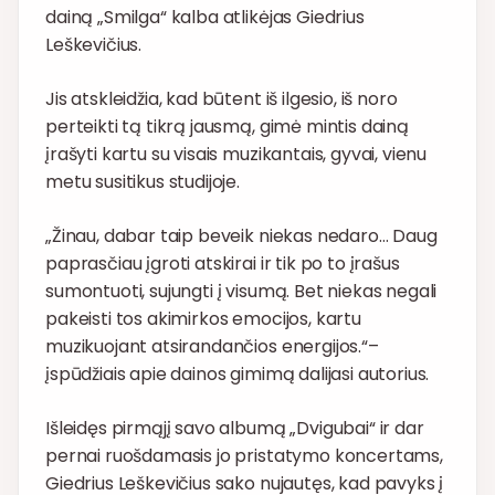
dainą „Smilga“ kalba atlikėjas Giedrius
Leškevičius.
Jis atskleidžia, kad būtent iš ilgesio, iš noro
perteikti tą tikrą jausmą, gimė mintis dainą
įrašyti kartu su visais muzikantais, gyvai, vienu
metu susitikus studijoje.
„Žinau, dabar taip beveik niekas nedaro… Daug
paprasčiau įgroti atskirai ir tik po to įrašus
sumontuoti, sujungti į visumą. Bet niekas negali
pakeisti tos akimirkos emocijos, kartu
muzikuojant atsirandančios energijos.“–
įspūdžiais apie dainos gimimą dalijasi autorius.
Išleidęs pirmąjį savo albumą „Dvigubai“ ir dar
pernai ruošdamasis jo pristatymo koncertams,
Giedrius Leškevičius sako nujautęs, kad pavyks į