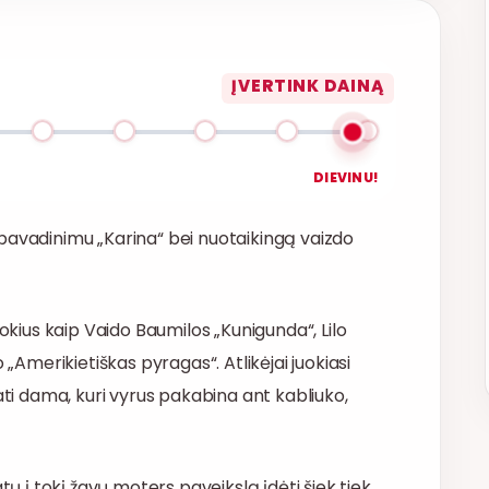
ĮVERTINK DAINĄ
DIEVINU!
pavadinimu „Karina“ bei nuotaikingą vaizdo
tokius kaip Vaido Baumilos „Kunigunda“, Lilo
 „Amerikietiškas pyragas“. Atlikėjai juokiasi
ati dama, kuri vyrus pakabina ant kabliuko,
tų į tokį žavų moters paveikslą įdėti šiek tiek