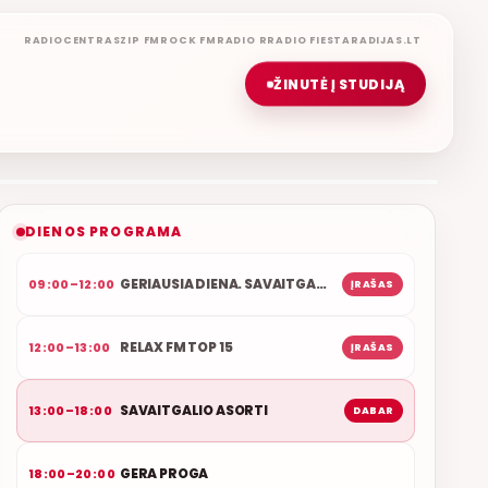
RADIOCENTRAS
ZIP FM
ROCK FM
RADIO R
RADIO FIESTA
RADIJAS.LT
ŽINUTĖ Į STUDIJĄ
SAVAITGALIO ASORTI
REMIGIJUS LUKOČIUS
ETERYJE
NAUJAS DUETAS RELAX FM ETERYJE
DIENOS PROGRAMA
GERIAUSIA DIENA. SAVAITGALIS
09:00–12:00
ĮRAŠAS
RELAX FM TOP 15
12:00–13:00
ĮRAŠAS
SAVAITGALIO ASORTI
13:00–18:00
DABAR
GERA PROGA
18:00–20:00