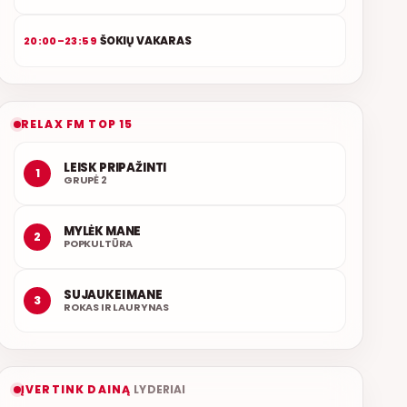
ŠOKIŲ VAKARAS
20:00–23:59
RELAX FM TOP 15
LEISK PRIPAŽINTI
1
GRUPĖ 2
MYLĖK MANE
2
POPKULTŪRA
SUJAUKEI MANE
3
ROKAS IR LAURYNAS
ĮVERTINK DAINĄ
LYDERIAI