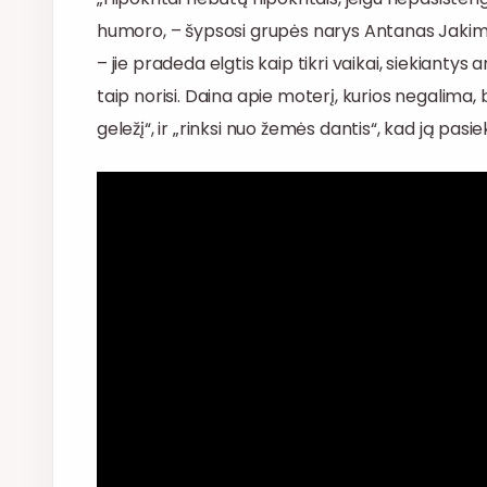
humoro, – šypsosi grupės narys Antanas Jakimav
– jie pradeda elgtis kaip tikri vaikai, siekiantys
taip norisi. Daina apie moterį, kurios negalima, b
geležį“, ir „rinksi nuo žemės dantis“, kad ją pasi