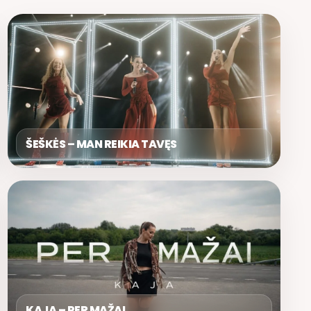
ŠEŠKĖS – MAN REIKIA TAVĘS
KAJA – PER MAŽAI