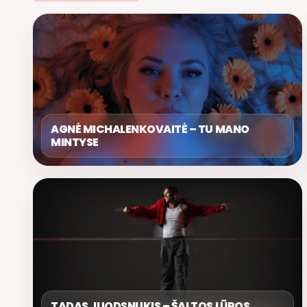
AGNĖ MICHALENKOVAITĖ – TU MANO
MINTYSE
TADAS JUODSNUKIS – ŠALTOS LŪPOS