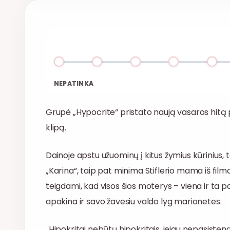
NEPATINKA
Grupė „Hypocrite“ pristato naują vasaros hitą 
klipą.
Dainoje apstu užuominų į kitus žymius kūrinius, 
„Karina“, taip pat minima Stiflerio mama iš filmo
teigdami, kad visos šios moterys – viena ir ta p
apakina ir savo žavesiu valdo lyg marionetes.
„Hipokritai nebūtų hipokritais, jeigu nepasisteng