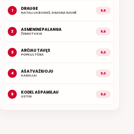
DRAUGE
1
9,6
NATALIJA BUNKĖ, SIMONA NAINĖ
ASMENINĖ PALANGA
2
9,6
ŽEMAITUKAI
ARČIAU TAVĘS
3
9,0
POPKULTŪRA
AŠ ATVAŽIUOJU
4
9,0
KARALIAI
KODĖL AŠ PAMILAU
5
9,0
USTIN