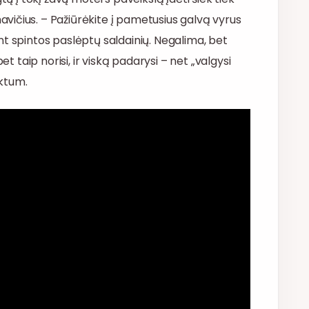
ičius. – Pažiūrėkite į pametusius galvą vyrus
 ant spintos paslėptų saldainių. Negalima, bet
et taip norisi, ir viską padarysi – net „valgysi
ektum.