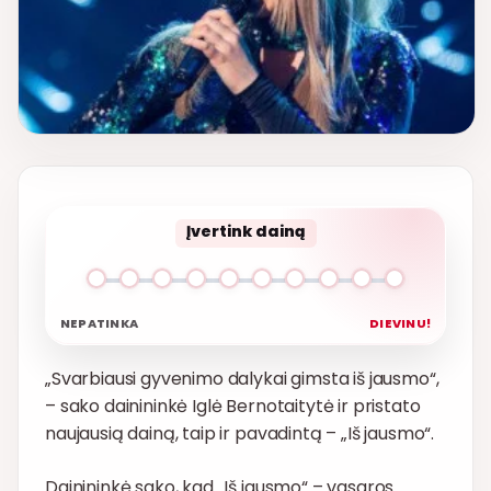
Įvertink dainą
NEPATINKA
DIEVINU!
„Svarbiausi gyvenimo dalykai gimsta iš jausmo“,
– sako dainininkė Iglė Bernotaitytė ir pristato
naujausią dainą, taip ir pavadintą – „Iš jausmo“.
Dainininkė sako, kad „Iš jausmo“ – vasaros