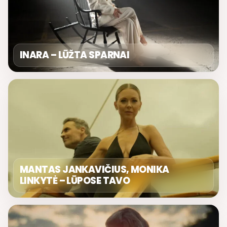
INARA – LŪŽTA SPARNAI
MANTAS JANKAVIČIUS, MONIKA
LINKYTĖ – LŪPOSE TAVO