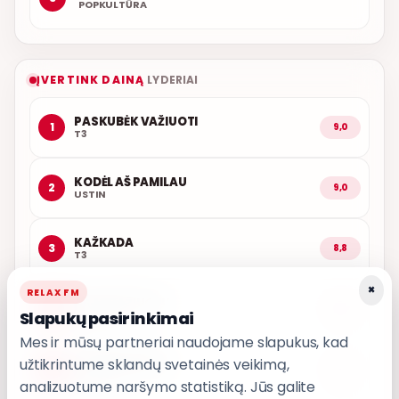
POPKULTŪRA
ĮVERTINK DAINĄ
LYDERIAI
PASKUBĖK VAŽIUOTI
1
9,0
T3
KODĖL AŠ PAMILAU
2
9,0
USTIN
KAŽKADA
3
8,8
T3
×
RELAX FM
AŠ ATVAŽIUOJU
4
8,8
Slapukų pasirinkimai
KARALIAI
Mes ir mūsų partneriai naudojame slapukus, kad
užtikrintume sklandų svetainės veikimą,
IŠ MANO ŠIRDIES
5
8,7
GRUPĖ 2
analizuotume naršymo statistiką. Jūs galite