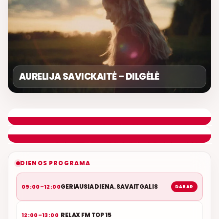
AURELIJA SAVICKAITĖ – DILGĖLĖ
GERIAUSIA DIENA. SAVAITGALIS
ROLANDAS JANAUDIS
ETERYJE
NAUJAS DUETAS RELAX FM ETERYJE
DIENOS PROGRAMA
GERIAUSIA DIENA. SAVAITGALIS
09:00–12:00
DABAR
RELAX FM TOP 15
12:00–13:00