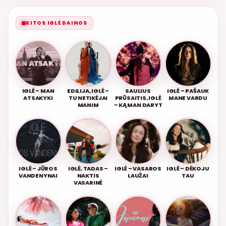
KITOS IGLĖ DAINOS
IGLĖ – MAN
EDILIJA, IGLĖ –
SAULIUS
IGLĖ – PAŠAUK
ATSAKYKI
TU NETIKĖJAI
PRŪSAITIS, IGLĖ
MANE VARDU
MANIM
– KĄ MAN DARYT
IGLĖ – JŪROS
IGLĖ, TADAS –
IGLĖ – VASAROS
IGLĖ – DĖKOJU
VANDENYNAI
NAKTIS
LAUŽAI
TAU
VASARINĖ