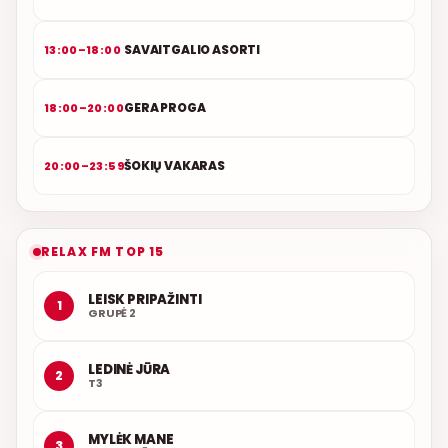
SAVAITGALIO ASORTI
13:00–18:00
GERA PROGA
18:00–20:00
ŠOKIŲ VAKARAS
20:00–23:59
RELAX FM TOP 15
LEISK PRIPAŽINTI
1
GRUPĖ 2
LEDINĖ JŪRA
2
T3
MYLĖK MANE
3