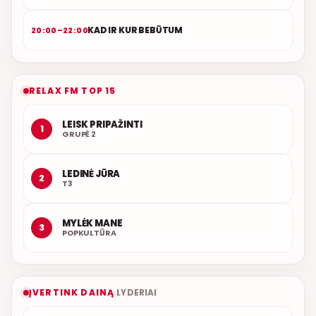
KAD IR KUR BEBŪTUM
20:00–22:00
RELAX FM TOP 15
LEISK PRIPAŽINTI
1
GRUPĖ 2
LEDINĖ JŪRA
2
T3
MYLĖK MANE
3
POPKULTŪRA
ĮVERTINK DAINĄ
LYDERIAI