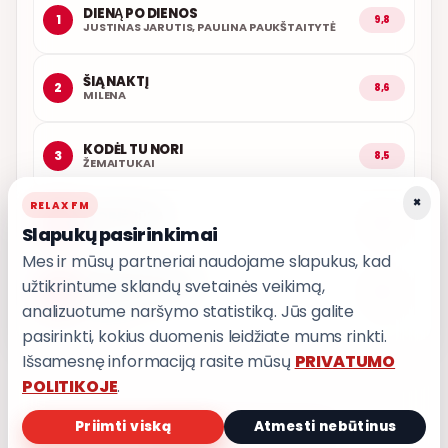
DIENĄ PO DIENOS
1
9,8
JUSTINAS JARUTIS, PAULINA PAUKŠTAITYTĖ
ŠIĄ NAKTĮ
2
8,6
MILENA
KODĖL TU NORI
3
8,5
ŽEMAITUKAI
×
RELAX FM
LEDINĖ JŪRA
4
8,5
Slapukų pasirinkimai
T3
Mes ir mūsų partneriai naudojame slapukus, kad
užtikrintume sklandų svetainės veikimą,
LEISK PRIPAŽINTI
5
8,5
GRUPĖ 2
analizuotume naršymo statistiką. Jūs galite
pasirinkti, kokius duomenis leidžiate mums rinkti.
Išsamesnę informaciją rasite mūsų
PRIVATUMO
POLITIKOJE
.
Priimti viską
Atmesti nebūtinus
PRIVATUMO POLITIKA