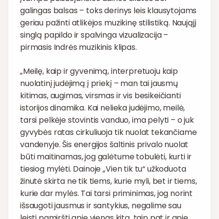
galingas balsas – toks derinys leis klausytojams
geriau pažinti atlikėjos muzikinę stilistiką. Naująjį
singlą papildo ir spalvinga vizualizacija –
pirmasis Indrės muzikinis klipas.
„Meilę, kaip ir gyvenimą, interpretuoju kaip
nuolatinį judėjimą į priekį – man tai jausmų
kitimas, augimas, virsmas ir vis besikeičianti
istorijos dinamika. Kai nelieka judėjimo, meilė,
tarsi pelkėje stovintis vanduo, ima pelyti – o juk
gyvybės ratas cirkuliuoja tik nuolat tekančiame
vandenyje. Šis energijos šaltinis privalo nuolat
būti maitinamas, jog galėtume tobulėti, kurti ir
tiesiog mylėti. Dainoje „Vien tik tu“ užkoduota
žinutė skirta ne tik tiems, kurie myli, bet ir tiems,
kurie dar mylės. Tai tarsi priminimas, jog norint
išsaugoti jausmus ir santykius, negalime sau
leisti pamiršti apie vienas kitą, taip pat ir apie