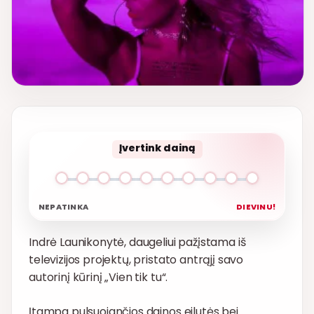
Įvertink dainą
NEPATINKA
DIEVINU!
Indrė Launikonytė, daugeliui pažįstama iš
televizijos projektų, pristato antrąjį savo
autorinį kūrinį „Vien tik tu“.
Įtampa pulsuojančios dainos eilutės bei