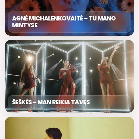
AGNĖ MICHALENKOVAITĖ – TU MANO
MINTYSE
ŠEŠKĖS – MAN REIKIA TAVĘS