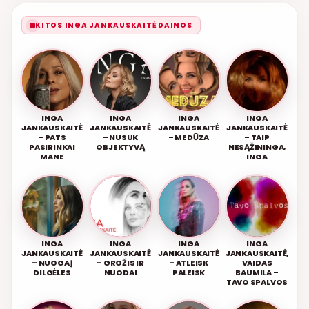
KITOS INGA JANKAUSKAITĖ DAINOS
INGA
INGA
INGA
INGA
JANKAUSKAITĖ
JANKAUSKAITĖ
JANKAUSKAITĖ
JANKAUSKAITĖ
– PATS
– NUSUK
– MEDŪZA
– TAIP
PASIRINKAI
OBJEKTYVĄ
NESĄŽININGA,
MANE
INGA
INGA
INGA
INGA
INGA
JANKAUSKAITĖ
JANKAUSKAITĖ
JANKAUSKAITĖ
JANKAUSKAITĖ,
– NUOGA Į
– GROŽIS IR
– ATLEISK
VAIDAS
DILGĖLES
NUODAI
PALEISK
BAUMILA –
TAVO SPALVOS