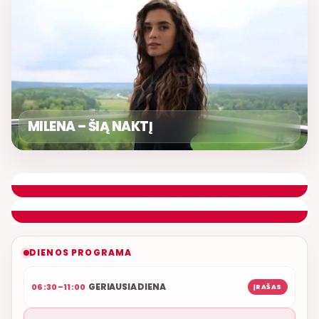
MILENA – ŠIĄ NAKTĮ
DIENOS ASORTI
REMIGIJUS LUKOČIUS
ETERYJE
NAUJAS DUETAS RELAX FM ETERYJE
DIENOS PROGRAMA
GERIAUSIA DIENA
06:30–11:00
ĮRAŠAS