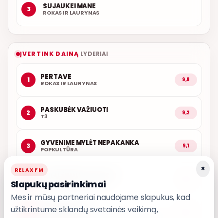
SUJAUKEI MANE
3
ROKAS IR LAURYNAS
ĮVERTINK DAINĄ
LYDERIAI
PER TAVE
1
9,8
ROKAS IR LAURYNAS
PASKUBĖK VAŽIUOTI
2
9,2
T3
GYVENIME MYLĖT NEPAKANKA
3
9,1
POPKULTŪRA
×
RELAX FM
JEIGU ŽINAI KO TU NORI
4
9,0
Slapukų pasirinkimai
ADOMAS VYŠNIAUSKAS
Mes ir mūsų partneriai naudojame slapukus, kad
užtikrintume sklandų svetainės veikimą,
SAKYK KODĖL
5
9,0
PAULINA PAUKŠTAITYTĖ, GABRIELIUS VAGELIS