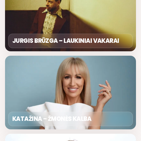
JURGIS BRŪZGA – LAUKINIAI VAKARAI
KATAŽINA – ŽMONĖS KALBA