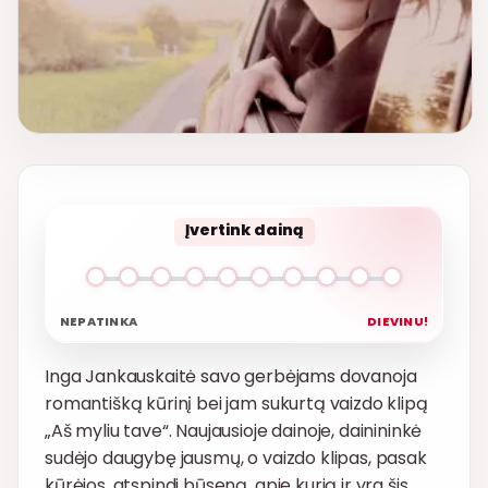
Įvertink dainą
NEPATINKA
DIEVINU!
Inga Jankauskaitė savo gerbėjams dovanoja
romantišką kūrinį bei jam sukurtą vaizdo klipą
„Aš myliu tave“. Naujausioje dainoje, dainininkė
sudėjo daugybę jausmų, o vaizdo klipas, pasak
kūrėjos, atspindi būseną, apie kurią ir yra šis