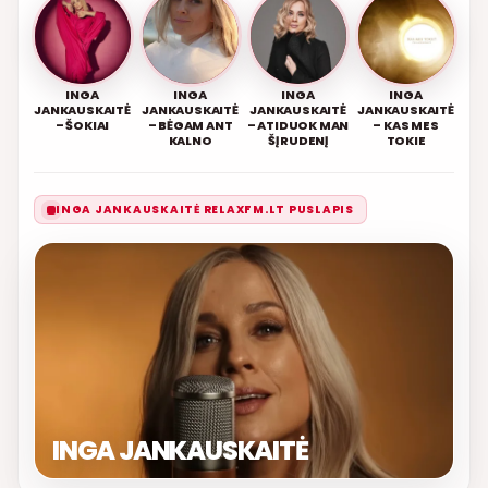
INGA
INGA
INGA
INGA
JANKAUSKAITĖ
JANKAUSKAITĖ
JANKAUSKAITĖ
JANKAUSKAITĖ
– ŠOKIAI
– BĖGAM ANT
– ATIDUOK MAN
– KAS MES
KALNO
ŠĮ RUDENĮ
TOKIE
INGA JANKAUSKAITĖ RELAXFM.LT PUSLAPIS
INGA JANKAUSKAITĖ