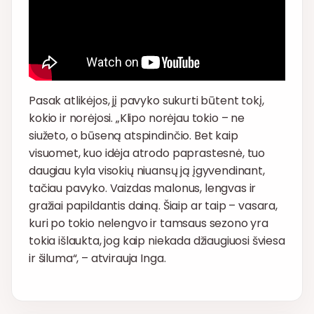
Pasak atlikėjos, jį pavyko sukurti būtent tokį,
kokio ir norėjosi. „Klipo norėjau tokio – ne
siužeto, o būseną atspindinčio. Bet kaip
visuomet, kuo idėja atrodo paprastesnė, tuo
daugiau kyla visokių niuansų ją įgyvendinant,
tačiau pavyko. Vaizdas malonus, lengvas ir
gražiai papildantis dainą. Šiaip ar taip – vasara,
kuri po tokio nelengvo ir tamsaus sezono yra
tokia išlaukta, jog kaip niekada džiaugiuosi šviesa
ir šiluma“, – atvirauja Inga.