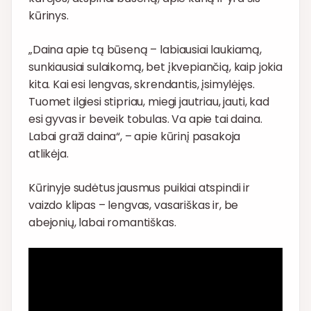
kūrinys.
„Daina apie tą būseną – labiausiai laukiamą,
sunkiausiai sulaikomą, bet įkvepiančią, kaip jokia
kita. Kai esi lengvas, skrendantis, įsimylėjęs.
Tuomet ilgiesi stipriau, miegi jautriau, jauti, kad
esi gyvas ir beveik tobulas. Va apie tai daina.
Labai graži daina“, – apie kūrinį pasakoja
atlikėja.
Kūrinyje sudėtus jausmus puikiai atspindi ir
vaizdo klipas – lengvas, vasariškas ir, be
abejonių, labai romantiškas.