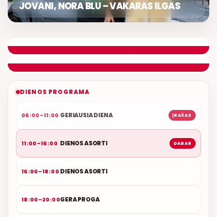
JOVANI, NORA BLU – VAKARAS ILGAS
DIENOS ASORTI
REMIGIJUS LUKOČIUS
ETERYJE
NAUJAS DUETAS RELAX FM ETERYJE
DIENOS PROGRAMA
GERIAUSIA DIENA
06:00–11:00
ĮRAŠAS
DIENOS ASORTI
11:00–16:00
DABAR
DIENOS ASORTI
16:00–18:00
GERA PROGA
18:00–20:00