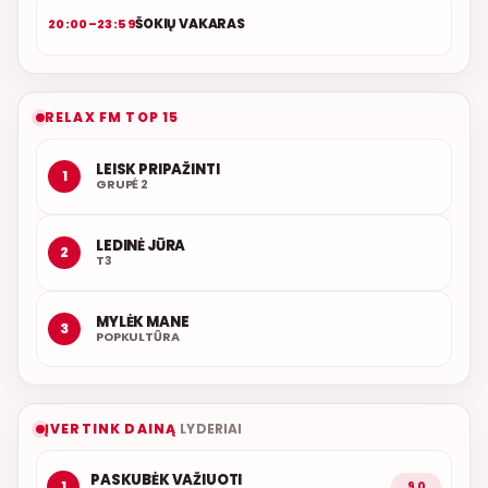
ŠOKIŲ VAKARAS
20:00–23:59
RELAX FM TOP 15
LEISK PRIPAŽINTI
1
GRUPĖ 2
LEDINĖ JŪRA
2
T3
MYLĖK MANE
3
POPKULTŪRA
ĮVERTINK DAINĄ
LYDERIAI
PASKUBĖK VAŽIUOTI
1
9,0