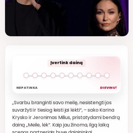
Įvertink dainą
NEPATINKA
DIEVINU!
„Svarbu branginti savo meilę, nesistengti jos
suvaržyti ir tiesiog leisti jai lėkti“, – sako Karina
Krysko ir Jeronimas Milius, pristatydami bendrą
dainą „Meile, lėk“. Kaip jau žinoma, ilgą laiką
scenos partneriais buvę dainininkai