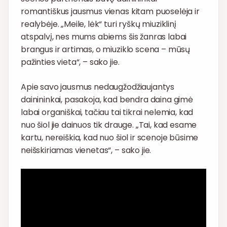
romantiškus jausmus vienas kitam puoselėja ir
realybėje. „Meile, lėk“ turi ryškų miuziklinį
atspalvį, nes mums abiems šis žanras labai
brangus ir artimas, o miuziklo scena – mūsų
pažinties vieta“, – sako jie.
Apie savo jausmus nedaugžodžiaujantys
dainininkai, pasakoja, kad bendra daina gimė
labai organiškai, tačiau tai tikrai nelemia, kad
nuo šiol jie dainuos tik drauge. „Tai, kad esame
kartu, nereiškia, kad nuo šiol ir scenoje būsime
neišskiriamas vienetas“, – sako jie.