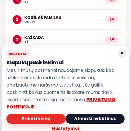
T3
KODĖL AŠ PAMILAU
2
9,0
USTIN
KAŽKADA
3
8,8
T3
×
RELAX FM
ARČIAU TAVĘS
4
8,7
Slapukų pasirinkimai
POPKULTŪRA
Mes ir mūsų partneriai naudojame slapukus, kad
užtikrintume sklandų svetainės veikimą,
LEDINĖ JŪRA
5
8,6
T3
analizuotume naršymo statistiką. Jūs galite
pasirinkti, kokius duomenis leidžiate mums rinkti.
Išsamesnę informaciją rasite mūsų
PRIVATUMO
POLITIKOJE
.
Priimti viską
Atmesti nebūtinus
PRIVATUMO POLITIKA
Nustatymai
Privatumo nustatymai