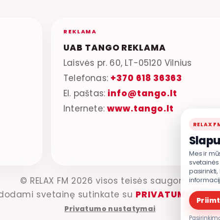
REKLAMA
UAB TANGO REKLAMA
Laisvės pr. 60, LT-05120 Vilnius
Telefonas:
+370 618 36363
El. paštas:
info@tango.lt
Internete:
www.tango.lt
RELAX F
Slapu
Mes ir mū
svetainės 
pasirinkti
© RELAX FM 2026 visos teisės saugomos.
informaci
dodami svetainę sutinkate su
PRIVATUMO POLI
Priimt
Privatumo nustatymai
Pasirinkimą