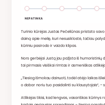
NEPATINKA
Turinio kūrėjas Justas Pečeliūnas pristato savo
dainą apie meilę, kuri nesusiklostė, tačiau pal
kūriniu pasirodo ir vaizdo klipas.
Nors gerbėjai Justą jau pažįsta iš humoristinių 
tai pirmasis visiškai rimtas ir asmeniškas atlikėj
„Tiesiog išmokau dainuoti, todėl atėjo laikas išl
o dabar noriu tuo pasidalinti su klausytojais“, 
Atlikėjas tikisi, kad lengvas, vasariškas kūrinys r
kartais geriausias sprendimas – tiesiog pasakyti: