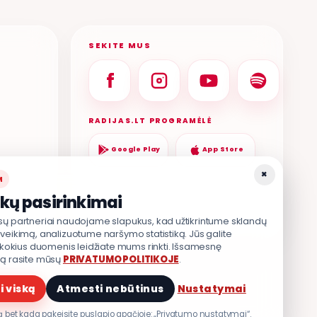
SEKITE MUS
RADIJAS.LT PROGRAMĖLĖ
Google Play
App Store
×
M
kų pasirinkimai
sų partneriai naudojame slapukus, kad užtikrintume sklandų
veikimą, analizuotume naršymo statistiką. Jūs galite
, kokius duomenis leidžiate mums rinkti. Išsamesnę
ją rasite mūsų
PRIVATUMO POLITIKOJE
.
TIKA
.
i viską
Atmesti nebūtinus
Nustatymai
 bet kada pakeisite puslapio apačioje: „Privatumo nustatymai“.