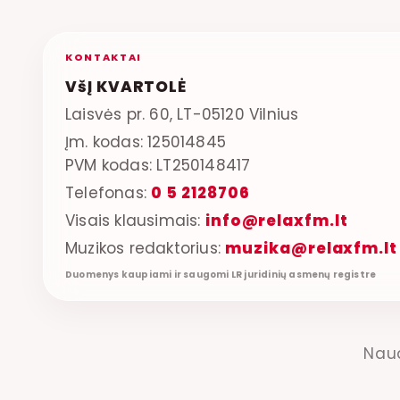
KONTAKTAI
VšĮ KVARTOLĖ
Laisvės pr. 60, LT-05120 Vilnius
Įm. kodas: 125014845
PVM kodas: LT250148417
Telefonas:
0 5 2128706
Visais klausimais:
info@relaxfm.lt
Muzikos redaktorius:
muzika@relaxfm.lt
Duomenys kaupiami ir saugomi LR juridinių asmenų registre
Nau