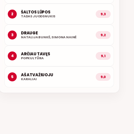
ŠALTOS LŪPOS
2
9,3
TADAS JUODSNUKIS
DRAUGE
3
9,2
NATALIJA BUNKĖ, SIMONA NAINĖ
ARČIAU TAVĘS
4
9,1
POPKULTŪRA
AŠ ATVAŽIUOJU
5
9,0
KARALIAI