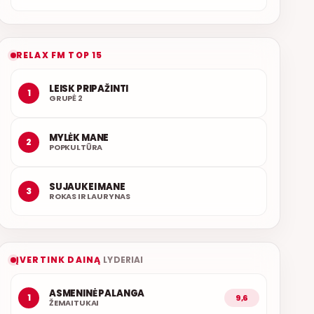
RELAX FM TOP 15
LEISK PRIPAŽINTI
1
GRUPĖ 2
MYLĖK MANE
2
POPKULTŪRA
SUJAUKEI MANE
3
ROKAS IR LAURYNAS
ĮVERTINK DAINĄ
LYDERIAI
ASMENINĖ PALANGA
1
9,6
ŽEMAITUKAI