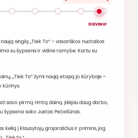
DIEVINU!
 naują singlą „Tiek To“ – vasariškos nuotaikos
ydima su šypsena ir vidine ramybe. Kartu su
dainų, „Tiek To“ žymi naują etapą jo kūryboje –
o kūrinys.
eisti savo pirmą rimtą dainą. Įdėjau daug darbo,
– su šypsena sako Justas Pečeliūnas.
as kelią į klausytojų grojaraščius ir primins, jog
 „Tiek to.“