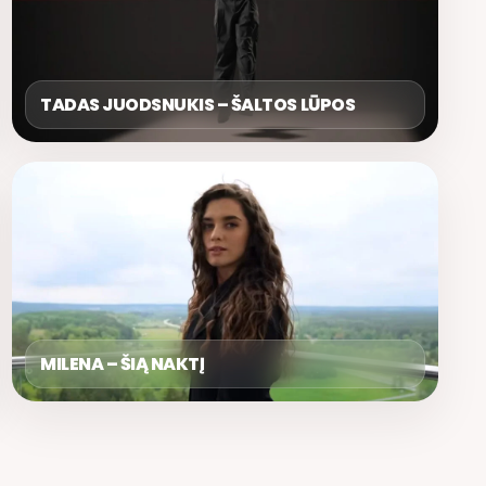
TADAS JUODSNUKIS – ŠALTOS LŪPOS
MILENA – ŠIĄ NAKTĮ