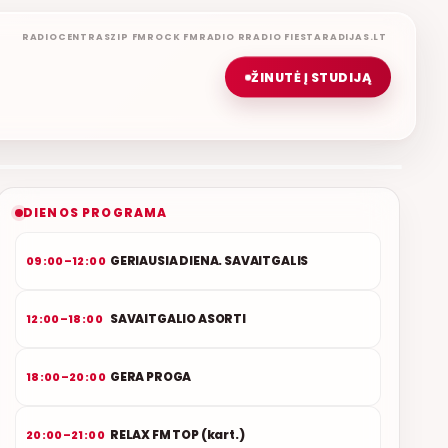
RADIOCENTRAS
ZIP FM
ROCK FM
RADIO R
RADIO FIESTA
RADIJAS.LT
ŽINUTĖ Į STUDIJĄ
LIETUVIŠKOS MUZIKOS NAMAI
ETERYJE
NAUJAS DUETAS RELAX FM ETERYJE
DIENOS PROGRAMA
GERIAUSIA DIENA. SAVAITGALIS
09:00–12:00
SAVAITGALIO ASORTI
12:00–18:00
GERA PROGA
18:00–20:00
RELAX FM TOP (kart.)
20:00–21:00