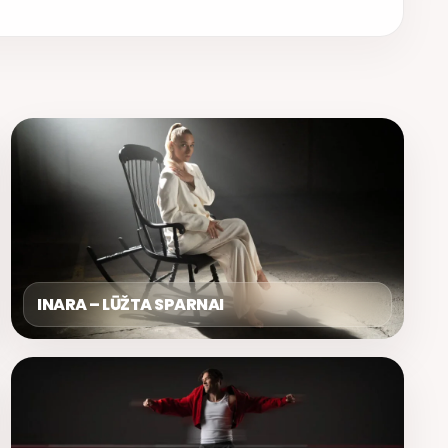
INARA – LŪŽTA SPARNAI