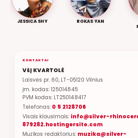
JESSICA SHY
ROKAS YAN
KONTAKTAI
VšĮ KVARTOLĖ
Laisvės pr. 60, LT-05120 Vilnius
Įm. kodas: 125014845
PVM kodas: LT250148417
Telefonas:
0 5 2128706
Visais klausimais:
info@silver-rhinocer
879282.hostingersite.com
Muzikos redaktorius:
muzika@silver-