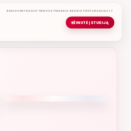
RADIOCENTRAS
ZIP FM
ROCK FM
RADIO R
RADIO FIESTA
RADIJAS.LT
ŽINUTĖ Į STUDIJĄ
KINIMŲ LAIDA
GERA PROGA
ETERYJE