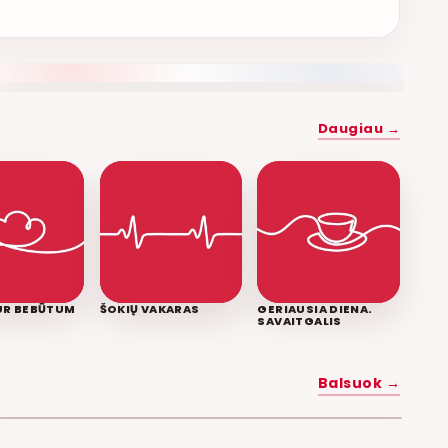
NAUJAS DUETAS RELAX FM ETERYJE
Daugiau →
KUR BEBŪTUM
ŠOKIŲ VAKARAS
GERIAUSIA DIENA.
SAVAITGALIS
MYLĖK MANE
Balsuok →
POPKULTŪRA