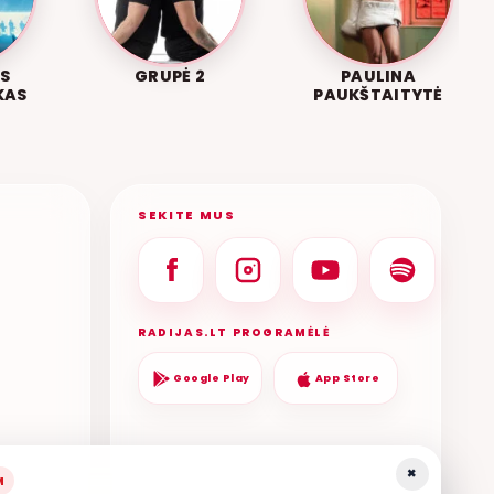
S
GRUPĖ 2
PAULINA
KAS
PAUKŠTAITYTĖ
SEKITE MUS
RADIJAS.LT PROGRAMĖLĖ
Google Play
App Store
×
M