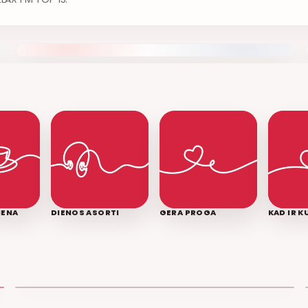
IENA
DIENOS ASORTI
GERA PROGA
KAD IR 
LEDINĖ JŪRA
T3