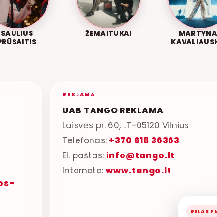
SAULIUS
ŽEMAITUKAI
MARTYNA
PRŪSAITIS
KAVALIAUS
REKLAMA
UAB TANGO REKLAMA
Laisvės pr. 60, LT-05120 Vilnius
Telefonas:
+370 618 36363
El. paštas:
info@tango.lt
Internete:
www.tango.lt
os-
RELAX F