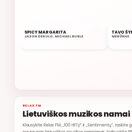
SPICY MARGARITA
TAVO ŠY
19:34
19:31
JASON DERULO, MICHAEL BUBLE
MERŪNAS
RELAX FM
Lietuviškos muzikos namai
Klausykite Relax FM, „100 HITŲ“ ir „Sentimentų“, raskite g
naujausias lietuviškos muzikos premjeras, balsuokite R