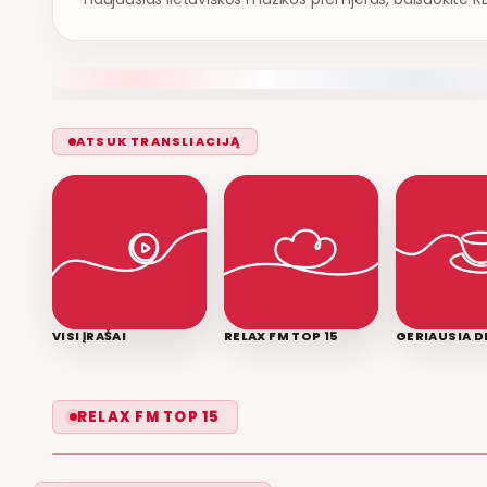
ATSUK TRANSLIACIJĄ
VISI ĮRAŠAI
RELAX FM TOP 15
GERIAUSIA D
LEISK PRIPAŽINTI
RELAX FM TOP 15
GRUPĖ 2