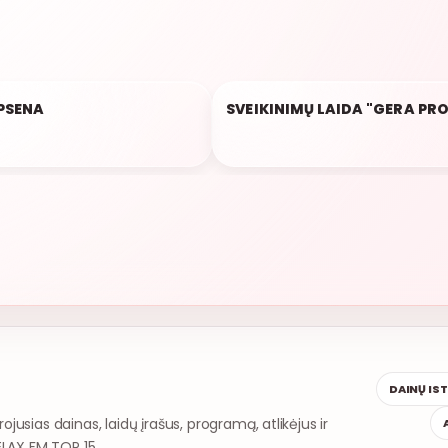
PSENA
SVEIKINIMŲ LAIDA "GERA PR
19:29
DAINŲ IS
rojusias dainas, laidų įrašus, programą, atlikėjus ir
ELAX FM TOP 15.