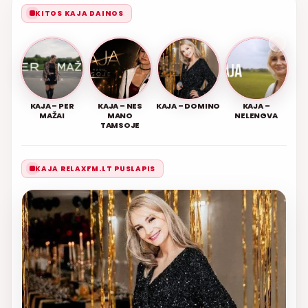
KITOS KAJA DAINOS
KAJA – PER
KAJA – NES
KAJA – DOMINO
KAJA –
MAŽAI
MANO
NELENGVA
TAMSOJE
KAJA RELAXFM.LT PUSLAPIS