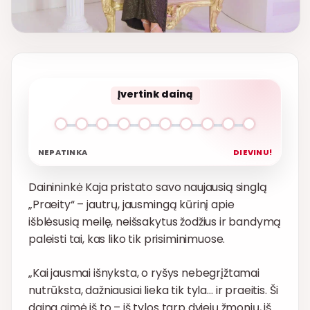
Įvertink dainą
NEPATINKA
DIEVINU!
Dainininkė Kaja pristato savo naujausią singlą
„Praeity“ – jautrų, jausmingą kūrinį apie
išblėsusią meilę, neišsakytus žodžius ir bandymą
paleisti tai, kas liko tik prisiminimuose.
„Kai jausmai išnyksta, o ryšys nebegrįžtamai
nutrūksta, dažniausiai lieka tik tyla… ir praeitis. Ši
daina gimė iš to – iš tylos tarp dviejų žmonių, iš