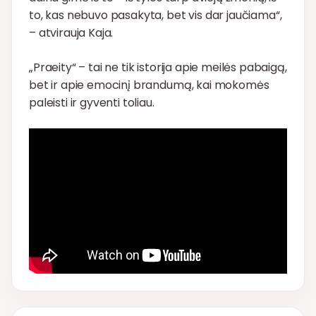
to, kas nebuvo pasakyta, bet vis dar jaučiama“,
– atvirauja Kaja.
„Praeity“ – tai ne tik istorija apie meilės pabaigą,
bet ir apie emocinį brandumą, kai mokomės
paleisti ir gyventi toliau.