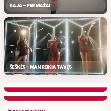
KAJA – PER MAŽAI
ŠEŠKĖS – MAN REIKIA TAVĘS
GERA PROGA
SVEIKINIMŲ LAIDA
ETERYJE
NAUJAS DUETAS RELAX FM ETERYJE
DIENOS PROGRAMA