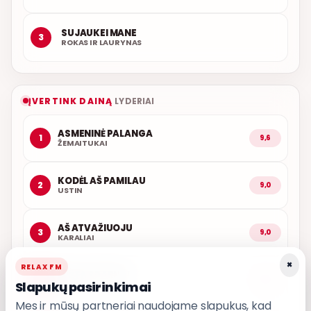
SUJAUKEI MANE
3
ROKAS IR LAURYNAS
ĮVERTINK DAINĄ
LYDERIAI
ASMENINĖ PALANGA
1
9,6
ŽEMAITUKAI
KODĖL AŠ PAMILAU
2
9,0
USTIN
AŠ ATVAŽIUOJU
3
9,0
KARALIAI
×
RELAX FM
LŪŽTA SPARNAI
4
9,0
Slapukų pasirinkimai
INARA
Mes ir mūsų partneriai naudojame slapukus, kad