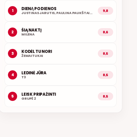
DIENĄ PO DIENOS
1
9,8
JUSTINAS JARUTIS, PAULINA PAUKŠTAITYTĖ
ŠIĄ NAKTĮ
2
8,6
MILENA
KODĖL TU NORI
3
8,5
ŽEMAITUKAI
LEDINĖ JŪRA
4
8,5
T3
LEISK PRIPAŽINTI
5
8,5
GRUPĖ 2