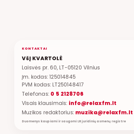
KONTAKTAI
VšĮ KVARTOLĖ
Laisvės pr. 60, LT-05120 Vilnius
Įm. kodas: 125014845
PVM kodas: LT250148417
Telefonas:
0 5 2128706
Visais klausimais:
info@relaxfm.lt
Muzikos redaktorius:
muzika@relaxfm.lt
Duomenys kaupiami ir saugomi LR juridinių asmenų registre