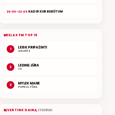
KAD IR KUR BEBŪTUM
20:00–22:00
RELAX FM TOP 15
LEISK PRIPAŽINTI
1
GRUPĖ 2
LEDINĖ JŪRA
2
T3
MYLĖK MANE
3
POPKULTŪRA
ĮVERTINK DAINĄ
LYDERIAI