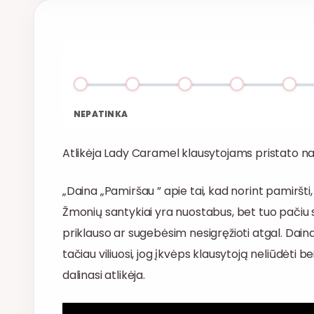
NEPATINKA
Atlikėja Lady Caramel klausytojams pristato nau
„Daina „Pamiršau ” apie tai, kad norint pamiršti, k
Žmonių santykiai yra nuostabus, bet tuo pačiu 
priklauso ar sugebėsim nesigręžioti atgal. Da
tačiau viliuosi, jog įkvėps klausytoją neliūdėti be
dalinasi atlikėja.