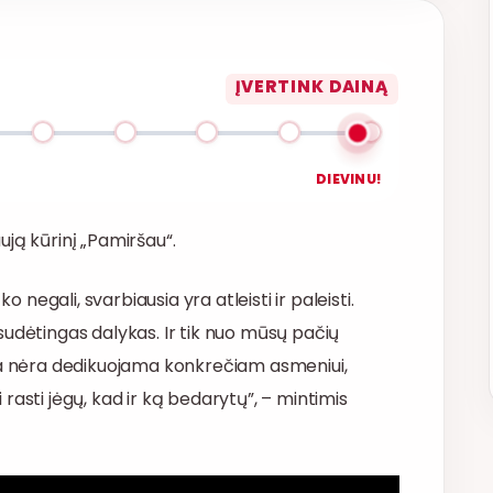
ĮVERTINK DAINĄ
DIEVINU!
ją kūrinį „Pamiršau“.
o negali, svarbiausia yra atleisti ir paleisti.
sudėtingas dalykas. Ir tik nuo mūsų pačių
ina nėra dedikuojama konkrečiam asmeniui,
i rasti jėgų, kad ir ką bedarytų”, – mintimis