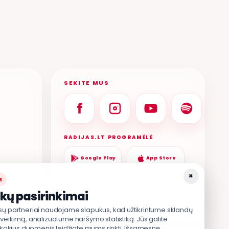
SEKITE MUS
RADIJAS.LT PROGRAMĖLĖ
Google Play
App Store
×
M
kų pasirinkimai
sų partneriai naudojame slapukus, kad užtikrintume sklandų
veikimą, analizuotume naršymo statistiką. Jūs galite
, kokius duomenis leidžiate mums rinkti. Išsamesnę