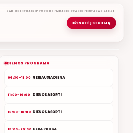
RADIOCENTRAS
ZIP FM
ROCK FM
RADIO R
RADIO FIESTA
RADIJAS.LT
ŽINUTĖ Į STUDIJĄ
LIETUVIŠKOS MUZIKOS NAMAI
ETERYJE
NAUJAS DUETAS RELAX FM ETERYJE
DIENOS PROGRAMA
GERIAUSIA DIENA
06:30–11:00
DIENOS ASORTI
11:00–16:00
DIENOS ASORTI
16:00–18:00
GERA PROGA
18:00–20:00