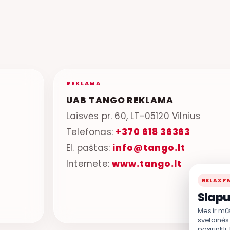
REKLAMA
UAB TANGO REKLAMA
Laisvės pr. 60, LT-05120 Vilnius
Telefonas:
+370 618 36363
El. paštas:
info@tango.lt
Internete:
www.tango.lt
RELAX F
Slapu
Mes ir mū
svetainės 
pasirinkti