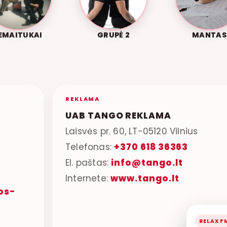
EMAITUKAI
GRUPĖ 2
MANTAS
REKLAMA
UAB TANGO REKLAMA
Laisvės pr. 60, LT-05120 Vilnius
Telefonas:
+370 618 36363
El. paštas:
info@tango.lt
Internete:
www.tango.lt
os-
RELAX F