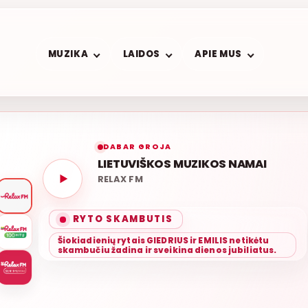
MUZIKA
LAIDOS
APIE MUS
DABAR GROJA
LIETUVIŠKOS MUZIKOS NAMAI
RELAX FM
RYTO SKAMBUTIS
Šiokiadienių rytais GIEDRIUS ir EMILIS netikėtu
skambučiu žadina ir sveikina dienos jubiliatus.