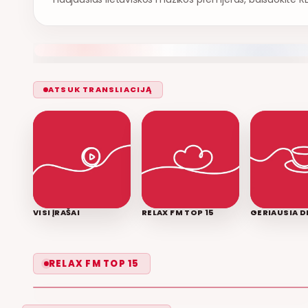
ATSUK TRANSLIACIJĄ
VISI ĮRAŠAI
RELAX FM TOP 15
GERIAUSIA D
LEISK PRIPAŽINTI
RELAX FM TOP 15
GRUPĖ 2