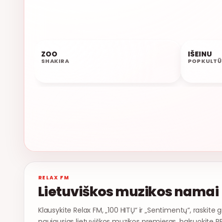
ZOO
IŠEINU
07:21
07:16
SHAKIRA
POPKULTŪ
RELAX FM
Lietuviškos muzikos namai
Klausykite Relax FM, „100 HITŲ“ ir „Sentimentų“, raskite g
naujausias lietuviškos muzikos premjeras, balsuokite R