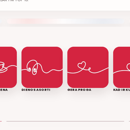
IENA
DIENOS ASORTI
GERA PROGA
KAD IR 
LEDINĖ JŪRA
T3