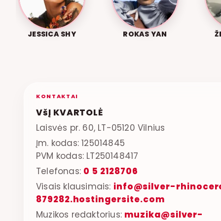
JESSICA SHY
ROKAS YAN
Ž
KONTAKTAI
VšĮ KVARTOLĖ
Laisvės pr. 60, LT-05120 Vilnius
Įm. kodas: 125014845
PVM kodas: LT250148417
Telefonas:
0 5 2128706
Visais klausimais:
info@silver-rhinocer
879282.hostingersite.com
Muzikos redaktorius:
muzika@silver-