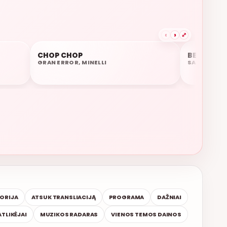
‹
›
⤢
P
CHOP CHOP
BE TAVĘS 
07:07
07:04
GRAN ERROR, MINELLI
SAULIUS PR
TORIJA
ATSUK TRANSLIACIJĄ
PROGRAMA
DAŽNIAI
ATLIKĖJAI
MUZIKOS RADARAS
VIENOS TEMOS DAINOS