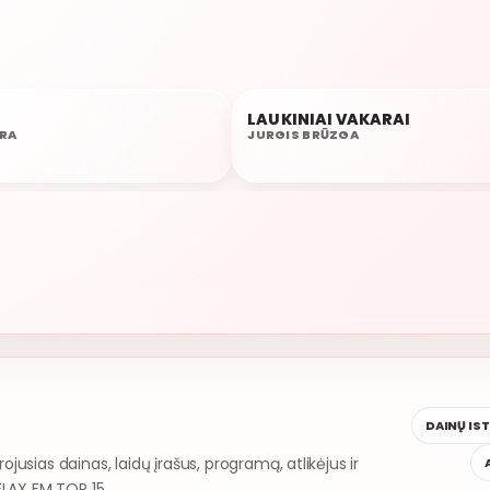
LAUKINIAI VAKARAI
07:11
RA
JURGIS BRŪZGA
DAINŲ IS
rojusias dainas, laidų įrašus, programą, atlikėjus ir
ELAX FM TOP 15.