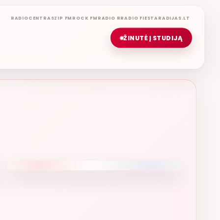
RADIOCENTRAS
ZIP FM
ROCK FM
RADIO R
RADIO FIESTA
RADIJAS.LT
ŽINUTĖ Į STUDIJĄ
GERIAUSIA DIENA
ETERYJE