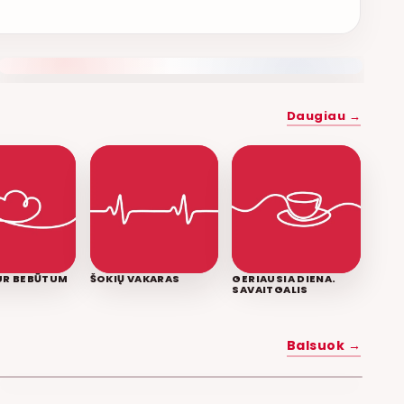
NAUJAS DUETAS RELAX FM ETERYJE
Daugiau →
KUR BEBŪTUM
ŠOKIŲ VAKARAS
GERIAUSIA DIENA.
SAVAITGALIS
MYLĖK MANE
Balsuok →
POPKULTŪRA