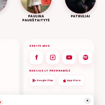
PAULINA
PATRULIAI
PAUKŠTAITYTĖ
SEKITE MUS
RADIJAS.LT PROGRAMĖLĖ
Google Play
App Store
×
M