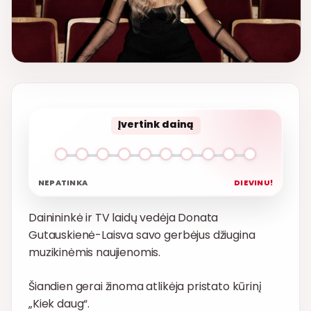
Įvertink dainą
NEPATINKA
DIEVINU!
Dainininkė ir TV laidų vedėja Donata
Gutauskienė-Laisva savo gerbėjus džiugina
muzikinėmis naujienomis.
Šiandien gerai žinoma atlikėja pristato kūrinį
„Kiek daug“.