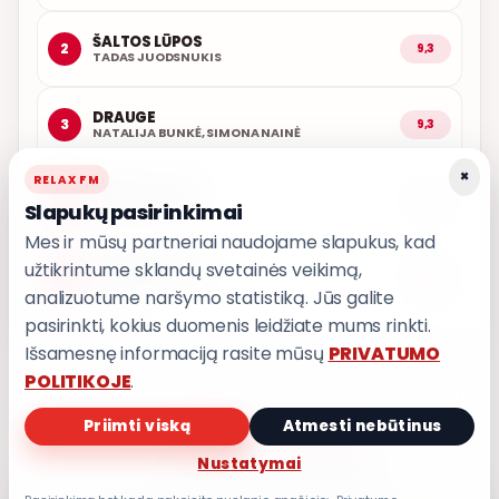
ŠALTOS LŪPOS
2
9,3
TADAS JUODSNUKIS
DRAUGE
3
9,3
NATALIJA BUNKĖ, SIMONA NAINĖ
×
RELAX FM
ARČIAU TAVĘS
4
9,1
Slapukų pasirinkimai
POPKULTŪRA
Mes ir mūsų partneriai naudojame slapukus, kad
užtikrintume sklandų svetainės veikimą,
AŠ ATVAŽIUOJU
5
9,0
KARALIAI
analizuotume naršymo statistiką. Jūs galite
pasirinkti, kokius duomenis leidžiate mums rinkti.
Išsamesnę informaciją rasite mūsų
PRIVATUMO
POLITIKOJE
.
Priimti viską
Atmesti nebūtinus
PRIVATUMO POLITIKA
Nustatymai
Privatumo nustatymai