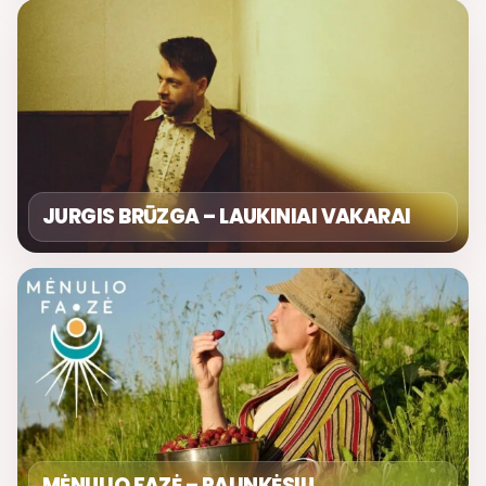
JURGIS BRŪZGA – LAUKINIAI VAKARAI
MĖNULIO FAZĖ – PALINKĖSIU