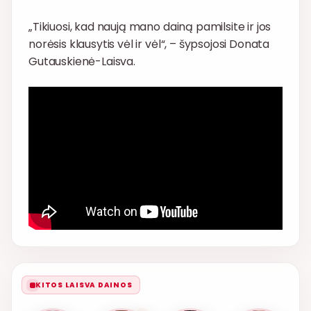
„Tikiuosi, kad naują mano dainą pamilsite ir jos
norėsis klausytis vėl ir vėl“, – šypsojosi Donata
Gutauskienė-Laisva.
KITOS LAISVA DAINOS