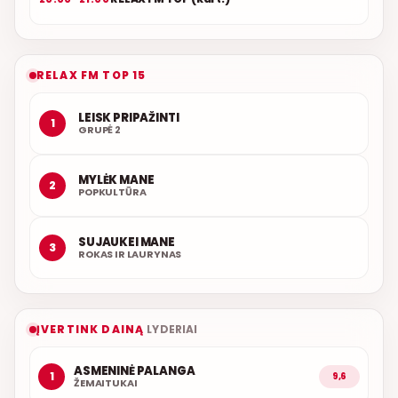
RELAX FM TOP 15
LEISK PRIPAŽINTI
1
GRUPĖ 2
MYLĖK MANE
2
POPKULTŪRA
SUJAUKEI MANE
3
ROKAS IR LAURYNAS
ĮVERTINK DAINĄ
LYDERIAI
ASMENINĖ PALANGA
1
9,6
ŽEMAITUKAI