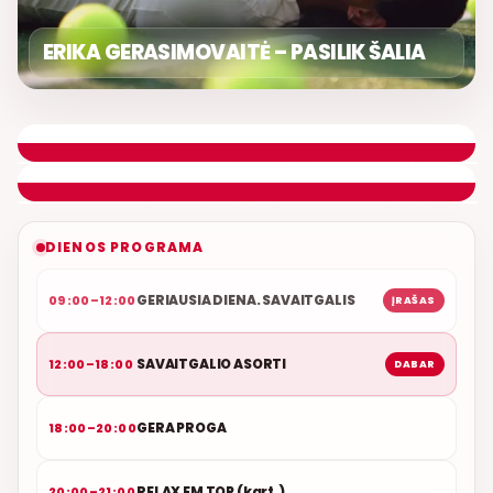
ERIKA GERASIMOVAITĖ – PASILIK ŠALIA
SAVAITGALIO ASORTI
DONATAS GAILIUŠIS
ETERYJE
NAUJAS DUETAS RELAX FM ETERYJE
DIENOS PROGRAMA
GERIAUSIA DIENA. SAVAITGALIS
09:00–12:00
ĮRAŠAS
SAVAITGALIO ASORTI
12:00–18:00
DABAR
GERA PROGA
18:00–20:00
RELAX FM TOP (kart.)
20:00–21:00