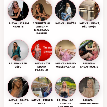
LAISVA – KITAM
BERNUŽĖLIAI,
LAISVA – ROŽĖS
LAISVA – VISKĄ
KRANTE
LAISVA –
DĖL TAVĘS
MALDAUJU
PASILIK
LAISVA – PER
LAISVA – TU
LAISVA – MANO
LAISVA –
VĖLU
MANO
MEILĖ VASARA
SAVAITGALIS
PASAULIS
LAISVA – BALTA
LAISVA – PUSE 6
LAISVA – JO
LAISVA –
LELIJA
RYTE
VARDAS
ADRENALINAS
ROLANDAS