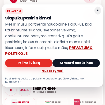
POPKULTŪRA
×
RELAX FM
AŠ ATVAŽIUOJU
4
8,8
Slapukų pasirinkimai
KARALIAI
Mes ir mūsų partneriai naudojame slapukus, kad
užtikrintume sklandų svetainės veikimą,
IŠ MANO ŠIRDIES
5
8,7
GRUPĖ 2
analizuotume naršymo statistiką. Jūs galite
pasirinkti, kokius duomenis leidžiate mums rinkti.
Išsamesnę informaciją rasite mūsų
PRIVATUMO
POLITIKOJE
.
Priimti viską
Atmesti nebūtinus
PRIVATUMO POLITIKA
Nustatymai
Privatumo nustatymai
Pasirinkimą bet kada pakeisite puslapio apačioje: „Privatumo
nustatymai“.
EVERYTHING
MICHAEL BUBLE