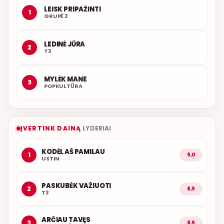
LEISK PRIPAŽINTI
1
GRUPĖ 2
LEDINĖ JŪRA
2
T3
MYLĖK MANE
3
POPKULTŪRA
ĮVERTINK DAINĄ
LYDERIAI
KODĖL AŠ PAMILAU
1
9,0
USTIN
PASKUBĖK VAŽIUOTI
2
8,9
T3
ARČIAU TAVĘS
3
8,9