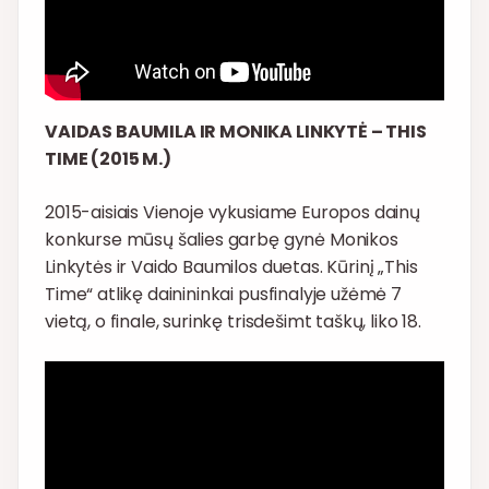
VAIDAS BAUMILA IR MONIKA LINKYTĖ – THIS
TIME (2015 M.)
2015-aisiais Vienoje vykusiame Europos dainų
konkurse mūsų šalies garbę gynė Monikos
Linkytės ir Vaido Baumilos duetas. Kūrinį „This
Time“ atlikę dainininkai pusfinalyje užėmė 7
vietą, o finale, surinkę trisdešimt taškų, liko 18.