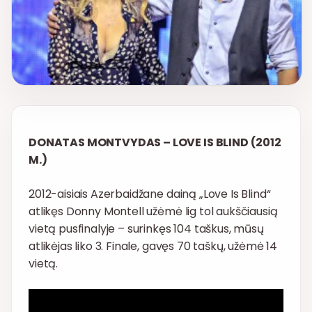
DONATAS MONTVYDAS – LOVE IS BLIND (2012
M.)
2012-aisiais Azerbaidžane dainą „Love Is Blind“
atlikęs Donny Montell užėmė lig tol aukščiausią
vietą pusfinalyje – surinkęs 104 taškus, mūsų
atlikėjas liko 3. Finale, gavęs 70 taškų, užėmė 14
vietą.