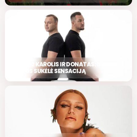
GRUPĖ 2 KAROLIS IR DONATAS: DAINOS,
KURIOS SUKĖLĖ SENSACIJĄ