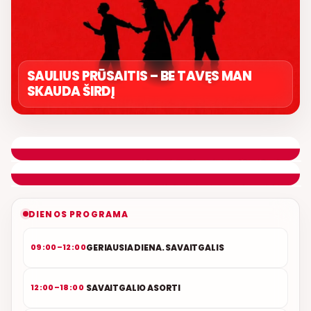
SAULIUS PRŪSAITIS – BE TAVĘS MAN
SKAUDA ŠIRDĮ
LIETUVIŠKOS MUZIKOS NAMAI
ETERYJE
NAUJAS DUETAS RELAX FM ETERYJE
DIENOS PROGRAMA
GERIAUSIA DIENA. SAVAITGALIS
09:00–12:00
SAVAITGALIO ASORTI
12:00–18:00