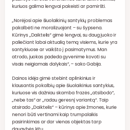
kuriuos galima lengvai pakeisti ar pamiršti.
„Norėjosi apie šiuolaikinių santykių problemas
pakalbėti ne moralizuojant – su šypsena.
Kūrinys „Daiktelis“ gimė lengvai, su daug juoko ir
paliečiant labai aktualią temą visiems, kurie yra
santykiuose ar vaikšto į pasimatymus. Man
atrodo, juokas padeda gyvenime kovoti su
visais neigiamais dalykais“, – sako Gabija.
Dainos idėja gimė stebint aplinkinius ir
klausantis pokalbių apie šiuolaikinius santykius,
kuriuose vis dažniau skamba frazės „atsibodo“,
„nebe tas“ ar „radau geresnį variantą“. Taip
atsirado „Daiktelis“ – kūrinys apie žmones, kurie
nenori būti vertinami kaip trumpalaikis
pasirinkimas ar dar vienas objektas tarp
daugybės kitų.