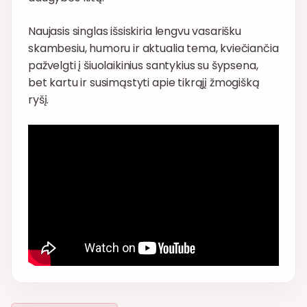
Naujasis singlas išsiskiria lengvu vasarišku
skambesiu, humoru ir aktualia tema, kviečiančia
pažvelgti į šiuolaikinius santykius su šypsena,
bet kartu ir susimąstyti apie tikrąjį žmogišką
ryšį.