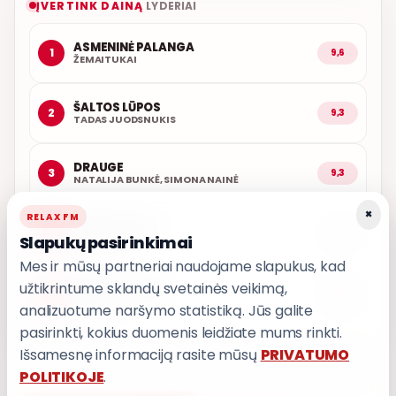
ĮVERTINK DAINĄ
LYDERIAI
ASMENINĖ PALANGA
1
9,6
ŽEMAITUKAI
ŠALTOS LŪPOS
2
9,3
TADAS JUODSNUKIS
DRAUGE
3
9,3
NATALIJA BUNKĖ, SIMONA NAINĖ
×
RELAX FM
ARČIAU TAVĘS
4
9,1
Slapukų pasirinkimai
POPKULTŪRA
Mes ir mūsų partneriai naudojame slapukus, kad
užtikrintume sklandų svetainės veikimą,
AŠ ATVAŽIUOJU
5
9,0
KARALIAI
analizuotume naršymo statistiką. Jūs galite
pasirinkti, kokius duomenis leidžiate mums rinkti.
Išsamesnę informaciją rasite mūsų
PRIVATUMO
POLITIKOJE
.