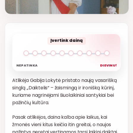
Įvertink dainą
NEPATINKA
DIEVINU!
Atlikėja Gabija Lokytė pristato naują vasarišką
singlą „Daiktelis“ – žaismingą ir ironišką kūrinį,
kuriame nagrinėjami šiuolaikiniai santykiai bei
pažinčių kultūra.
Pasak atlikėjos, daina kalba apie laikus, kai
žmonės vieni kitus keičia itin greitai, o naujos
pažintys neretai vertinamos tarsi laikini daiktai,